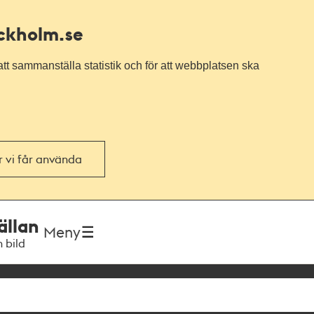
ockholm.se
tt sammanställa statistik och för att webbplatsen ska
or vi får använda
ällan
Meny
h bild