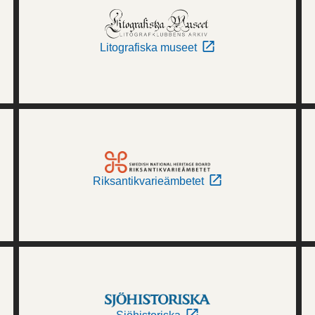
Litografiska museet
Riksantikvarieämbetet