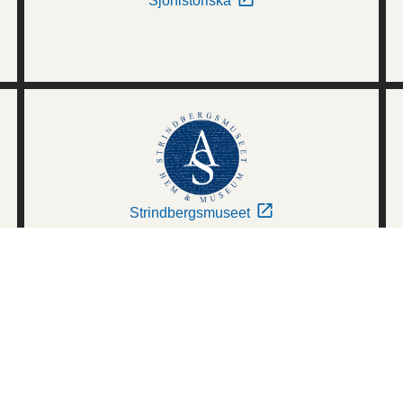
Sjöhistoriska
Strindbergsmuseet