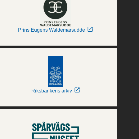
Prins Eugens Waldemarsudde
Riksbankens arkiv