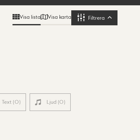
Visa karta
Visa lista
Filtrera
Filtrera
Text
(
0
)
Ljud
(
0
)