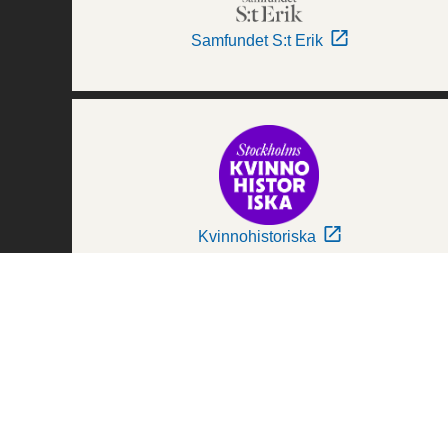
Samfundet S:t Erik
Kvinnohistoriska
Världskulturmuseerna