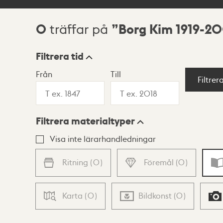
0
Borg Kim 1919-2
träffar på
Sökresultat
Filtrera tid
Från
Till
Visningsläge
Filtrer
Filtrera materialtyper
Lista
Karta
Visa inte lärarhandledningar
Ritning
(
0
)
Föremål
(
0
)
Karta
(
0
)
Bildkonst
(
0
)