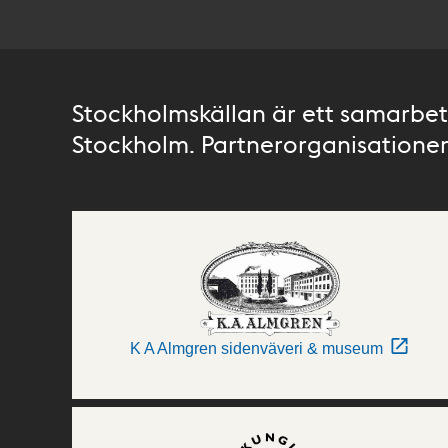
Stockholmskällan är ett samarbete
Stockholm. Partnerorganisationer 
K A Almgren sidenväveri & museum