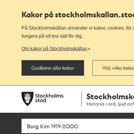
Kakor på stockholmskallan
.st
På Stockholmskällan använder vi kakor, cookies, för a
fungera på ett bra sätt för dig.
Om kakor på Stockholmskällan
Godkänn alla kakor
Välj vilka kak
Till
Till
Stockholmsk
navigationen
huvudinnehållet
Historia i ord, ljud oc
Sök
Fritextsök