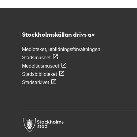
Kontakt
Stockholmskällan
Stockholmskällan drivs av
Medioteket, utbildningsförvaltningen
Stadsmuseet
Medeltidsmuseet
Stadsbiblioteket
Stadsarkivet