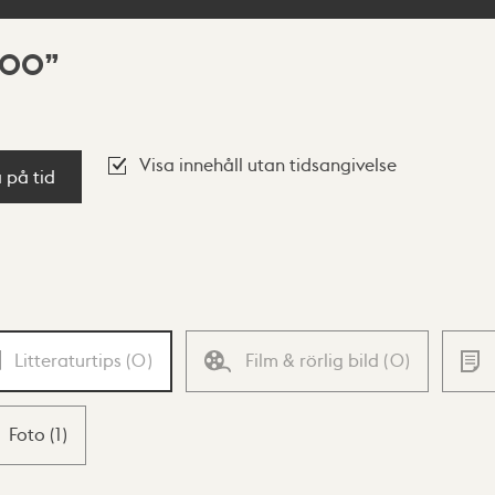
000
Visa innehåll utan tidsangivelse
a på tid
Litteraturtips
(
0
)
Film & rörlig bild
(
0
)
Foto
(
1
)