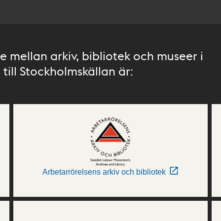
 mellan arkiv, bibliotek och museer i
till Stockholmskällan är:
Arbetarrörelsens arkiv och bibliotek