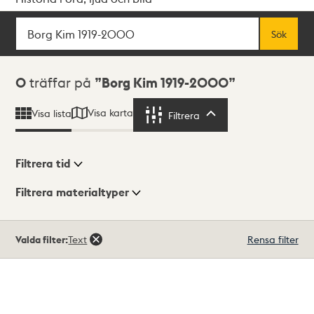
Sök
Fritextsök
Sök
Sökresultat
0
träffar på
Borg Kim 1919-2000
Visa karta
Visa lista
Filtrera
Filtrera
Filtrera tid
Filtrera materialtyper
Visningsläge
Totalt
Valda filter:
Text
Rensa filter
0
träffar
Lista
Karta