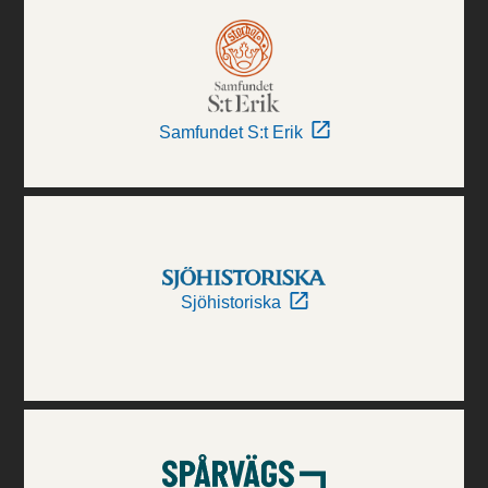
Samfundet S:t Erik
Sjöhistoriska