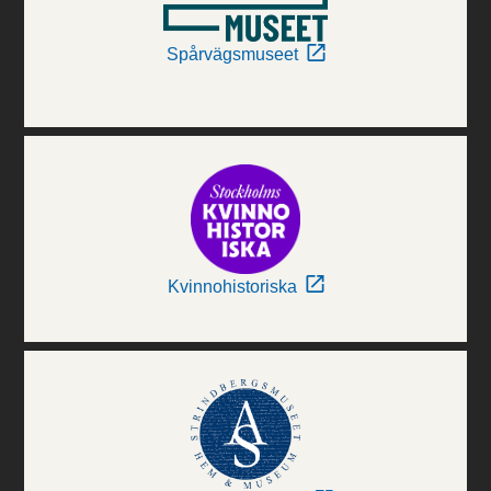
Spårvägsmuseet
Kvinnohistoriska