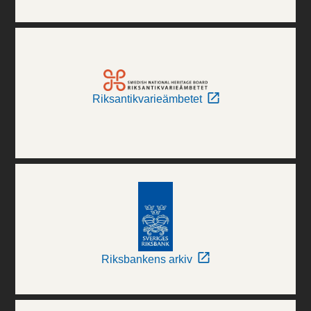
Riksantikvarieämbetet
Riksbankens arkiv