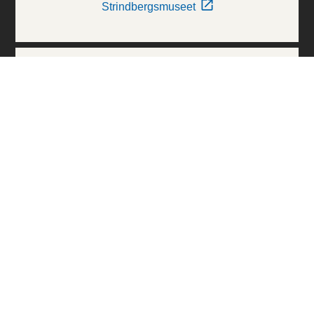
Strindbergsmuseet
Thielska Galleriet
Världskulturmuseerna