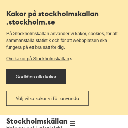
Kakor på stockholmskallan
.stockholm.se
På Stockholmskällan använder vi kakor, cookies, för att
sammanställa statistik och för att webbplatsen ska
fungera på ett bra sätt för dig.
Om kakor på Stockholmskällan
Godkänn alla kakor
Välj vilka kakor vi får använda
Till
Till
Stockholmskällan
navigationen
huvudinnehållet
Historia i ord, ljud och bild