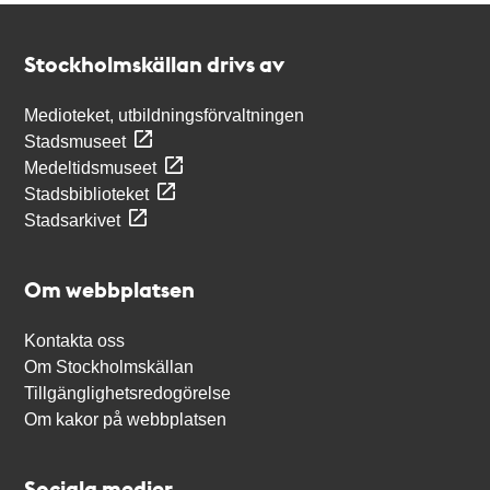
Kontakt
Stockholmskällan
Stockholmskällan drivs av
Medioteket, utbildningsförvaltningen
Stadsmuseet
Medeltidsmuseet
Stadsbiblioteket
Stadsarkivet
Om webbplatsen
Kontakta oss
Om Stockholmskällan
Tillgänglighetsredogörelse
Om kakor på webbplatsen
Sociala medier