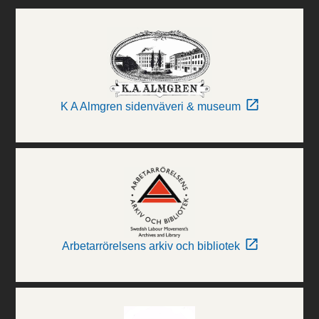
K A Almgren sidenväveri & museum
Arbetarrörelsens arkiv och bibliotek