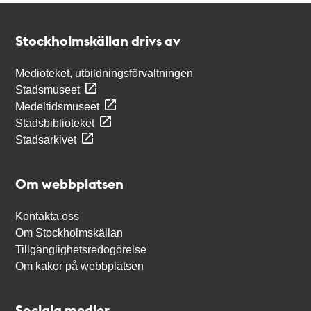
Kontakt
Stockholmskällan
Stockholmskällan drivs av
Medioteket, utbildningsförvaltningen
Stadsmuseet
Medeltidsmuseet
Stadsbiblioteket
Stadsarkivet
Om webbplatsen
Kontakta oss
Om Stockholmskällan
Tillgänglighetsredogörelse
Om kakor på webbplatsen
Sociala medier