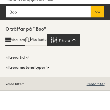
Sök
Fritextsök
Sök
Sökresultat
0
träffar på
Boo
Visa karta
Visa lista
Filtrera
Filtrera
Filtrera tid
Filtrera materialtyper
Visningsläge
Totalt
Valda filter:
Rensa filter
0
träffar
Lista
Karta