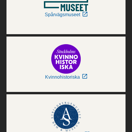
Spårvägsmuseet
Kvinnohistoriska