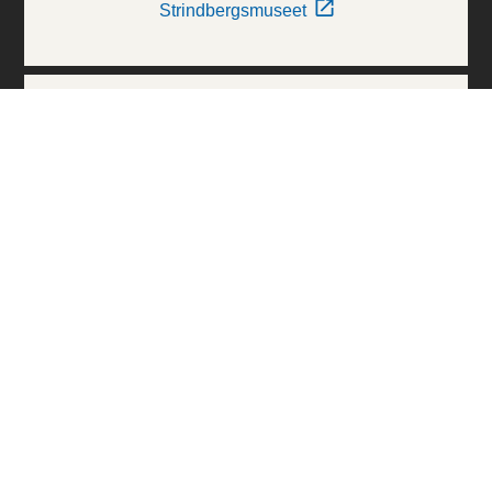
Strindbergsmuseet
Thielska Galleriet
Världskulturmuseerna