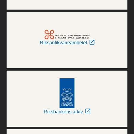
Riksantikvarieämbetet
Riksbankens arkiv