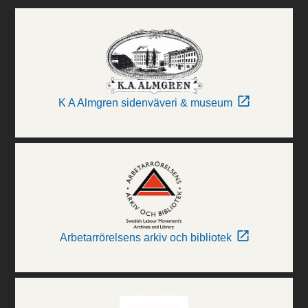
K A Almgren sidenväveri & museum
Arbetarrörelsens arkiv och bibliotek