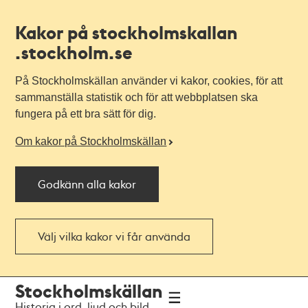
Kakor på stockholmskallan
.stockholm.se
På Stockholmskällan använder vi kakor, cookies, för att
sammanställa statistik och för att webbplatsen ska
fungera på ett bra sätt för dig.
Om kakor på Stockholmskällan
Godkänn alla kakor
Välj vilka kakor vi får använda
Till
Till
Stockholmskällan
navigationen
huvudinnehållet
Historia i ord, ljud och bild