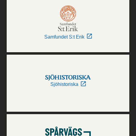
Samfundet S:t Erik
Sjöhistoriska