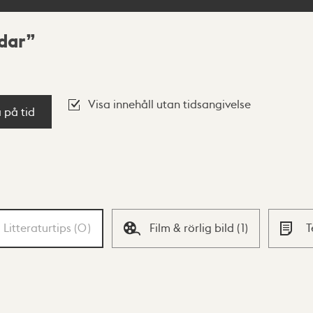
dar
Visa innehåll utan tidsangivelse
a på tid
Litteraturtips
(
0
)
Film & rörlig bild
(
1
)
T