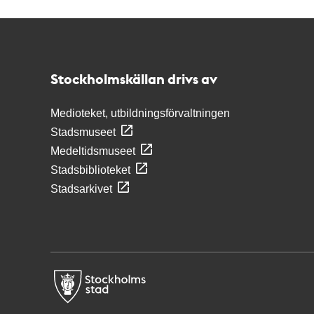
Kontakt
Stockholmskällan
Stockholmskällan drivs av
Medioteket, utbildningsförvaltningen
Stadsmuseet
Medeltidsmuseet
Stadsbiblioteket
Stadsarkivet