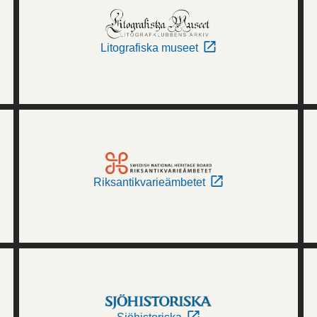
Litografiska museet
Riksantikvarieämbetet