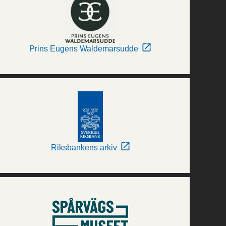
Prins Eugens Waldemarsudde
Riksbankens arkiv