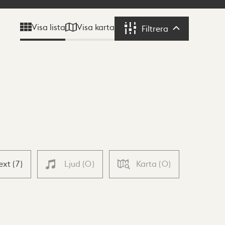
Visa karta
Visa lista
Filtrera
Filtrera
ext
(
7
)
Ljud
(
0
)
Karta
(
0
)