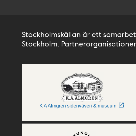
Stockholmskällan är ett samarbete
Stockholm. Partnerorganisationer 
K A Almgren sidenväveri & museum