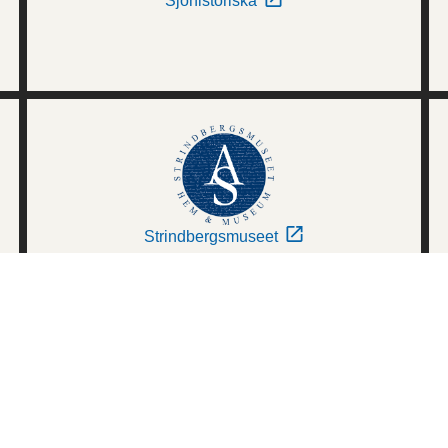
Sjöhistoriska
Strindbergsmuseet