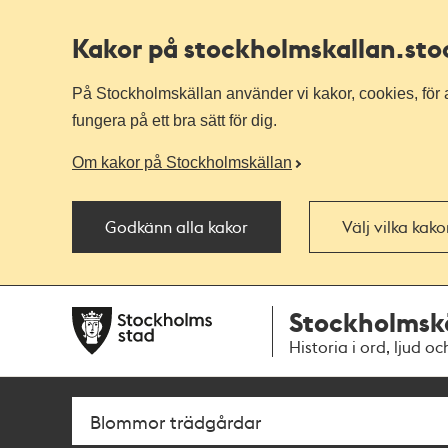
Kakor på stockholmskallan
.st
På Stockholmskällan använder vi kakor, cookies, för a
fungera på ett bra sätt för dig.
Om kakor på Stockholmskällan
Godkänn alla kakor
Välj vilka kak
Till
Till
Stockholmsk
navigationen
huvudinnehållet
Historia i ord, ljud oc
Sök
Fritextsök