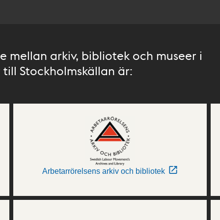
 mellan arkiv, bibliotek och museer i
till Stockholmskällan är:
Arbetarrörelsens arkiv och bibliotek