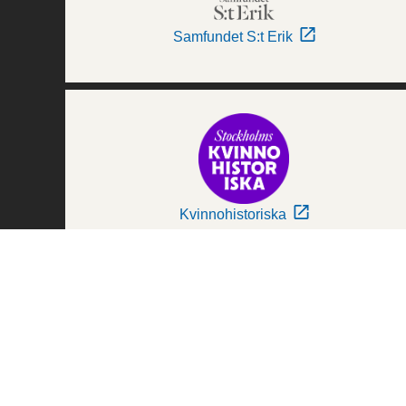
Samfundet S:t Erik
Kvinnohistoriska
Världskulturmuseerna