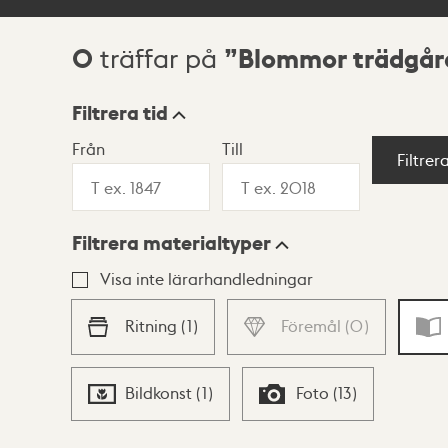
0
Blommor trädgår
träffar på
Sökresultat
Filtrera tid
Från
Till
Visningsläge
Filtrer
Filtrera materialtyper
Lista
Karta
Visa inte lärarhandledningar
Ritning
(
1
)
Föremål
(
0
)
Bildkonst
(
1
)
Foto
(
13
)