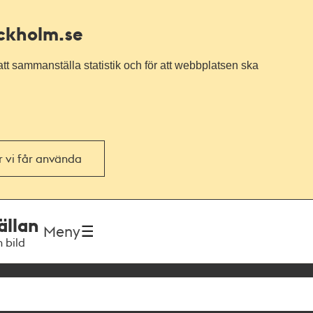
ockholm.se
tt sammanställa statistik och för att webbplatsen ska
or vi får använda
ällan
Meny
h bild