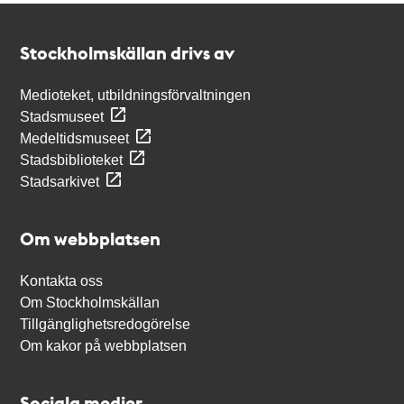
Kontakt
Stockholmskällan
Stockholmskällan drivs av
Medioteket, utbildningsförvaltningen
Stadsmuseet
Medeltidsmuseet
Stadsbiblioteket
Stadsarkivet
Om webbplatsen
Kontakta oss
Om Stockholmskällan
Tillgänglighetsredogörelse
Om kakor på webbplatsen
Sociala medier