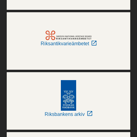
Riksantikvarieämbetet
Riksbankens arkiv