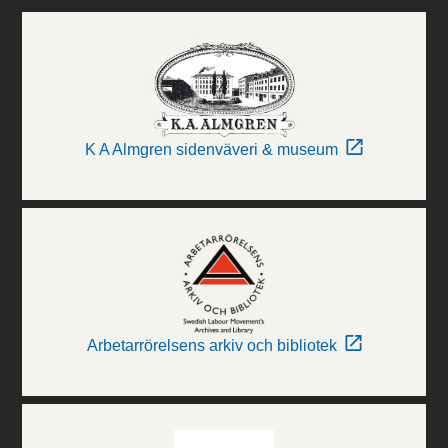
K A Almgren sidenväveri & museum
Arbetarrörelsens arkiv och bibliotek