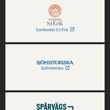
Samfundet S:t Erik
Sjöhistoriska