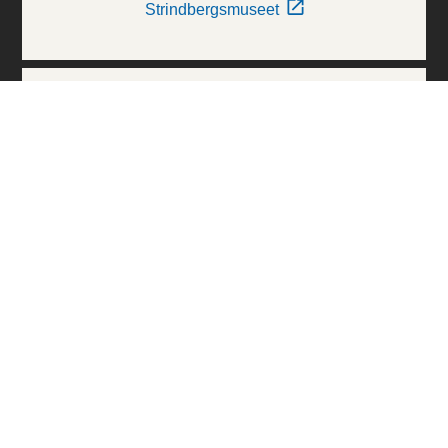
Strindbergsmuseet
Thielska Galleriet
Världskulturmuseerna