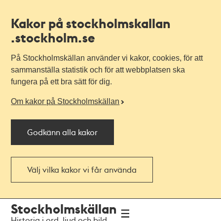
Kakor på stockholmskallan
.stockholm.se
På Stockholmskällan använder vi kakor, cookies, för att
sammanställa statistik och för att webbplatsen ska
fungera på ett bra sätt för dig.
Om kakor på Stockholmskällan
Godkänn alla kakor
Välj vilka kakor vi får använda
Till
Till
Stockholmskällan
navigationen
huvudinnehållet
Historia i ord, ljud och bild