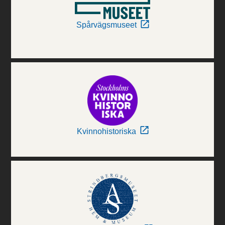
Spårvägsmuseet
Kvinnohistoriska