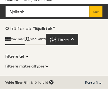
Sök
Fritextsök
Sök
Sökresultat
0
träffar på
Bjälktak
Visa karta
Visa lista
Filtrera
Filtrera
Filtrera tid
Filtrera materialtyper
Visningsläge
Totalt
Valda filter:
Film & rörlig bild
Rensa filter
0
träffar
Lista
Karta