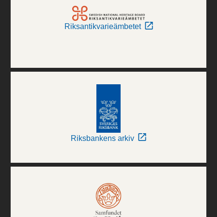
Riksantikvarieämbetet
Riksbankens arkiv