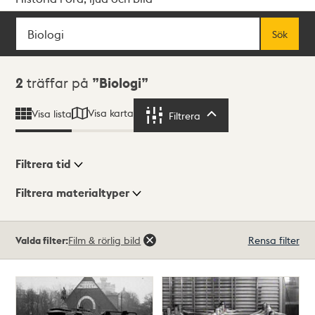
Sök
Fritextsök
Sök
Sökresultat
2
träffar på
Biologi
Visa karta
Visa lista
Filtrera
Filtrera
Filtrera tid
Filtrera materialtyper
Visningsläge
Totalt
Valda filter:
Film & rörlig bild
Rensa filter
2
träffar
Lista
Karta