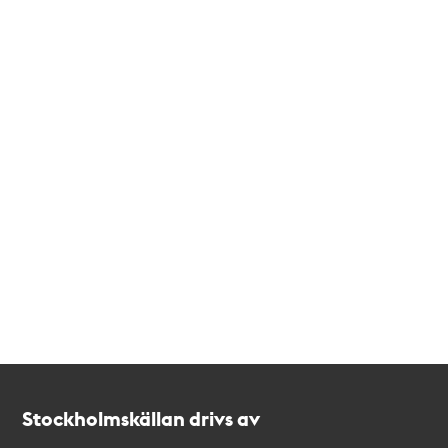
Kontakt
Stockholmskällan
Stockholmskällan drivs av