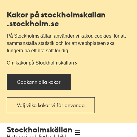
Kakor på stockholmskallan
.stockholm.se
På Stockholmskällan använder vi kakor, cookies, för att
sammanställa statistik och för att webbplatsen ska
fungera på ett bra sätt för dig.
Om kakor på Stockholmskällan
Godkänn alla kakor
Välj vilka kakor vi får använda
Till
Till
Stockholmskällan
navigationen
huvudinnehållet
Historia i ord, ljud och bild