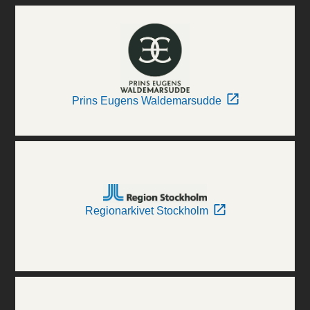
Prins Eugens Waldemarsudde
Regionarkivet Stockholm