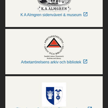
K A Almgren sidenväveri & museum
Arbetarrörelsens arkiv och bibliotek