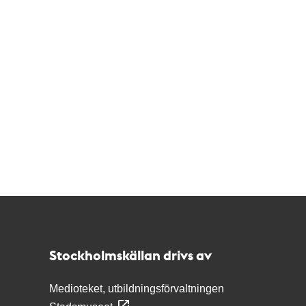
Kontakt
Stockholmskällan
Stockholmskällan drivs av
Medioteket, utbildningsförvaltningen