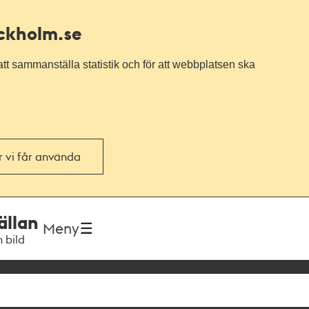
ockholm.se
tt sammanställa statistik och för att webbplatsen ska
or vi får använda
ällan
Meny
h bild