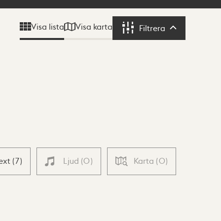
Visa karta
Visa lista
Filtrera
Filtrera
ext
(
7
)
Ljud
(
0
)
Karta
(
0
)