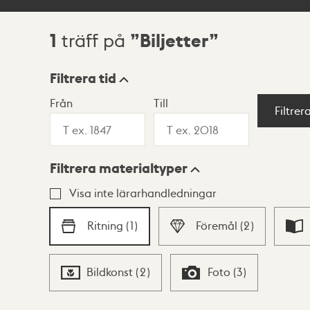
1
Biljetter
träff på
Sökresultat
Filtrera tid
Från
Till
Visningsläge
Filtrer
Filtrera materialtyper
Lista
Karta
Visa inte lärarhandledningar
Ritning
(
1
)
Föremål
(
2
)
Bildkonst
(
2
)
Foto
(
3
)