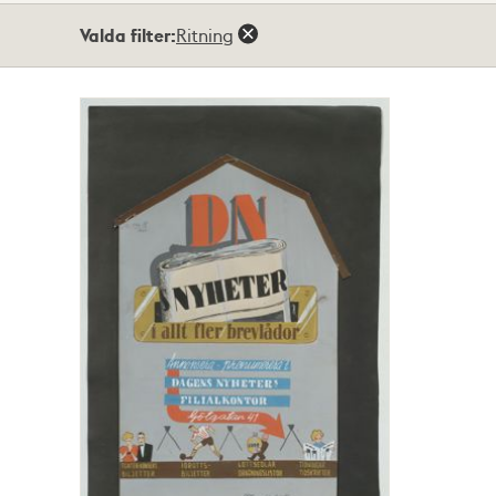
Totalt
Valda filter:
Ritning
1
träffar