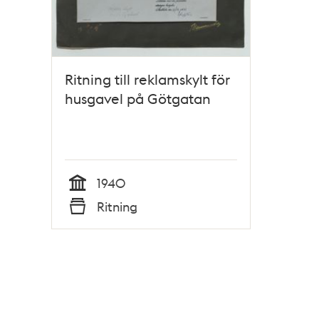
Ritning till reklamskylt för
husgavel på Götgatan
1940
Tid
Ritning
Typ