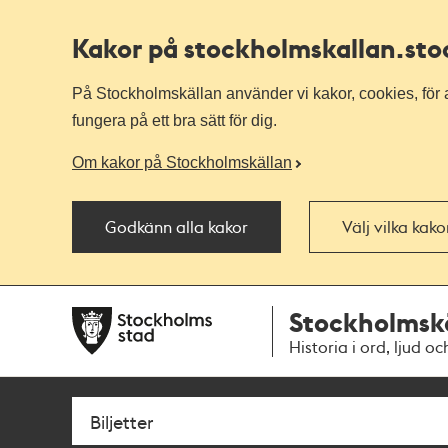
Kakor på stockholmskallan
.st
På Stockholmskällan använder vi kakor, cookies, för a
fungera på ett bra sätt för dig.
Om kakor på Stockholmskällan
Godkänn alla kakor
Välj vilka kak
Till
Till
Stockholmsk
navigationen
huvudinnehållet
Historia i ord, ljud oc
Sök
Fritextsök