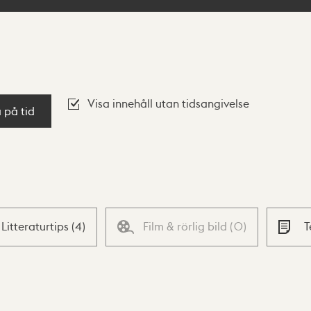
Visa innehåll utan tidsangivelse
a på tid
Litteraturtips
(
4
)
Film & rörlig bild
(
0
)
T