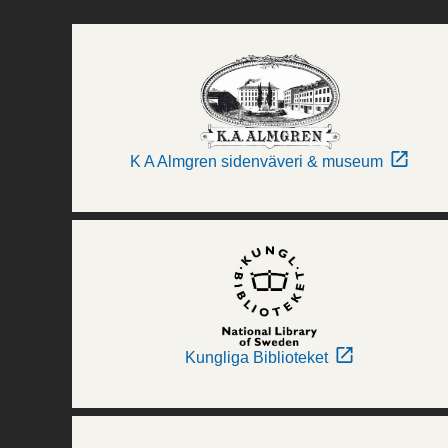
K A Almgren sidenväveri & museum
Kungliga Biblioteket