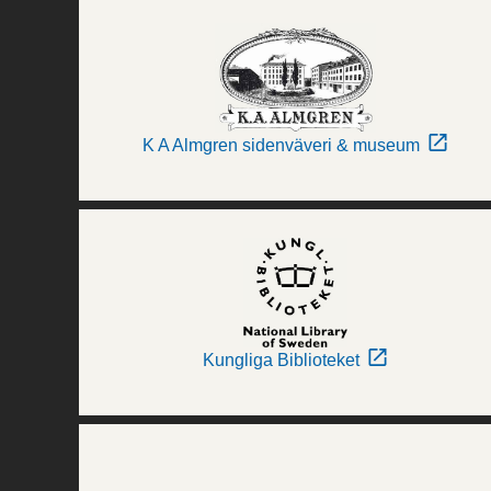
K A Almgren sidenväveri & museum
Kungliga Biblioteket