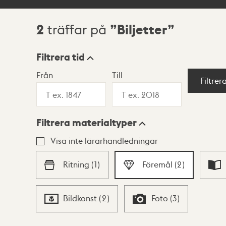
2
Biljetter
träffar på
Sökresultat
Filtrera tid
Från
Till
Visningsläge
Filtrer
Filtrera materialtyper
Lista
Karta
Visa inte lärarhandledningar
Ritning
(
1
)
Föremål
(
2
)
Bildkonst
(
2
)
Foto
(
3
)