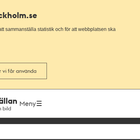
ockholm.se
tt sammanställa statistik och för att webbplatsen ska
or vi får använda
ällan
Meny
h bild