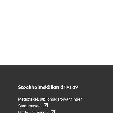
Kontakt
Stockholmskällan
Stockholmskällan drivs av
Medioteket, utbildningsförvaltningen
Stadsmuseet
Medeltidsmuseet