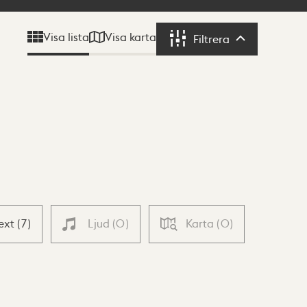
Visa karta
Visa lista
Filtrera
Filtrera
ext
(
7
)
Ljud
(
0
)
Karta
(
0
)