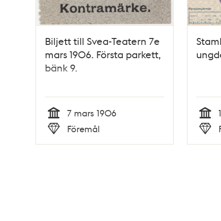
Biljett till Svea-Teatern 7e
Stamk
mars 1906. Första parkett,
ungd
bänk 9.
7 mars 1906
Tid
Tid
Föremål
Typ
Typ