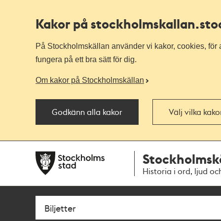
Kakor på stockholmskallan
.st
På Stockholmskällan använder vi kakor, cookies, för a
fungera på ett bra sätt för dig.
Om kakor på Stockholmskällan
Godkänn alla kakor
Välj vilka kak
Till
Till
Stockholmsk
navigationen
huvudinnehållet
Historia i ord, ljud oc
Sök
Fritextsök