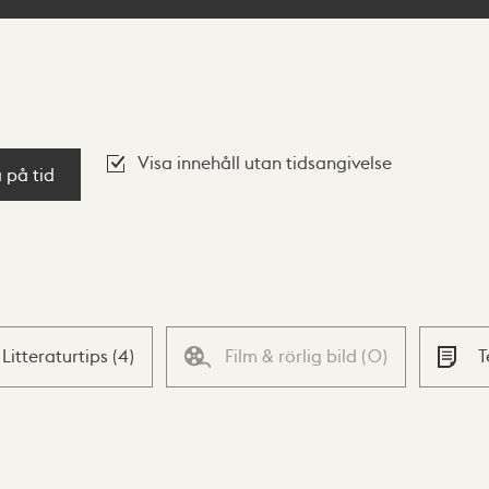
Visa innehåll utan tidsangivelse
a på tid
Litteraturtips
(
4
)
Film & rörlig bild
(
0
)
T