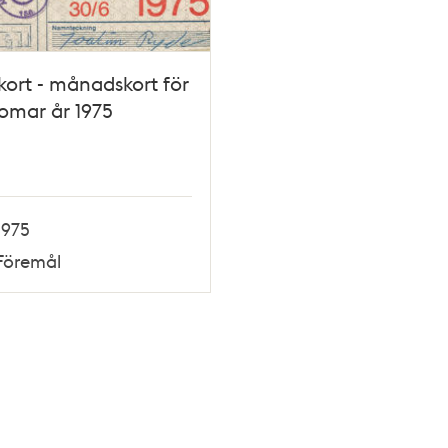
ort - månadskort för
omar år 1975
1975
Föremål