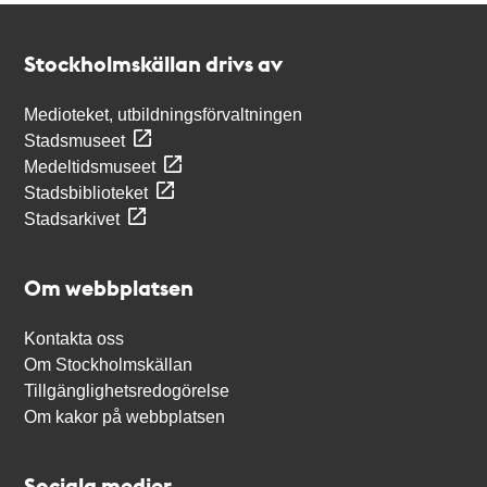
Kontakt
Stockholmskällan
Stockholmskällan drivs av
Medioteket, utbildningsförvaltningen
Stadsmuseet
Medeltidsmuseet
Stadsbiblioteket
Stadsarkivet
Om webbplatsen
Kontakta oss
Om Stockholmskällan
Tillgänglighetsredogörelse
Om kakor på webbplatsen
Sociala medier