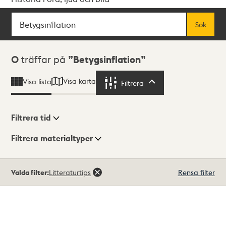
Sök
Fritextsök
Sök
Sökresultat
0
träffar på
Betygsinflation
Visa karta
Visa lista
Filtrera
Filtrera
Filtrera tid
Filtrera materialtyper
Visningsläge
Totalt
Valda filter:
Litteraturtips
Rensa filter
0
träffar
Lista
Karta