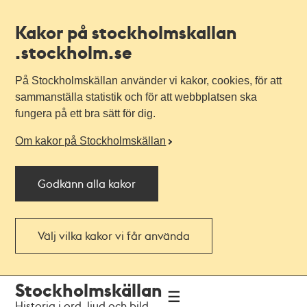
Kakor på stockholmskallan
.stockholm.se
På Stockholmskällan använder vi kakor, cookies, för att
sammanställa statistik och för att webbplatsen ska
fungera på ett bra sätt för dig.
Om kakor på Stockholmskällan
Godkänn alla kakor
Välj vilka kakor vi får använda
Till
Till
Stockholmskällan
navigationen
huvudinnehållet
Historia i ord, ljud och bild