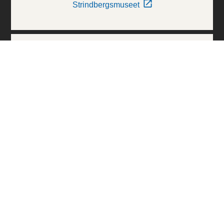
Strindbergsmuseet
Thielska Galleriet
Världskulturmuseerna