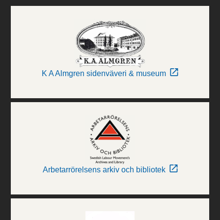
K A Almgren sidenväveri & museum
Arbetarrörelsens arkiv och bibliotek