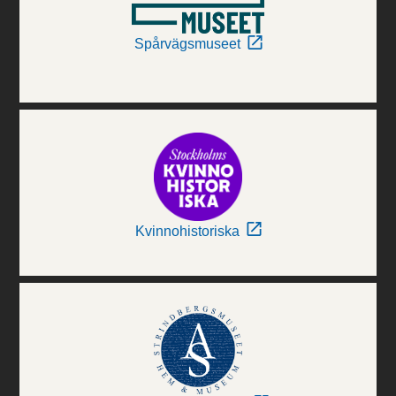
Spårvägsmuseet
Kvinnohistoriska