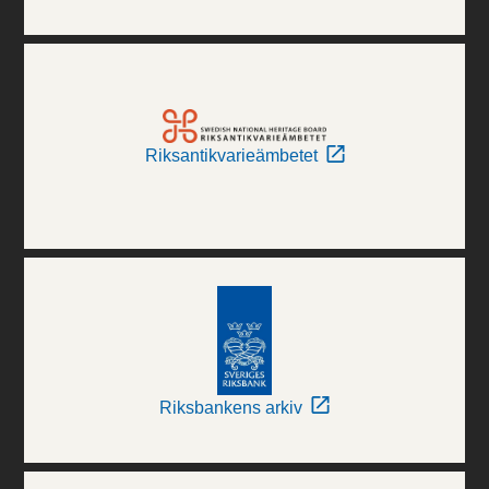
Riksantikvarieämbetet
Riksbankens arkiv