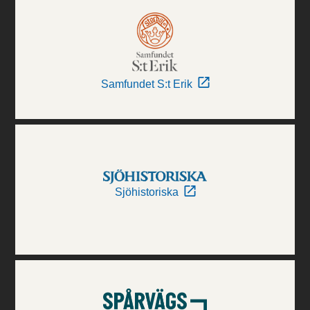
Samfundet S:t Erik
Sjöhistoriska