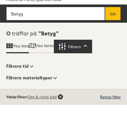
Sök
Fritextsök
Sök
Sökresultat
0
träffar på
Betyg
Visa karta
Visa lista
Filtrera
Filtrera
Filtrera tid
Filtrera materialtyper
Visningsläge
Totalt
Valda filter:
Film & rörlig bild
Rensa filter
0
träffar
Lista
Karta