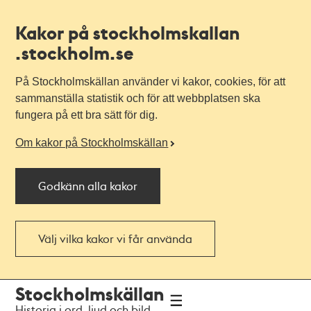
Kakor på stockholmskallan
.stockholm.se
På Stockholmskällan använder vi kakor, cookies, för att
sammanställa statistik och för att webbplatsen ska
fungera på ett bra sätt för dig.
Om kakor på Stockholmskällan
Godkänn alla kakor
Välj vilka kakor vi får använda
Till
Till
Stockholmskällan
navigationen
huvudinnehållet
Historia i ord, ljud och bild