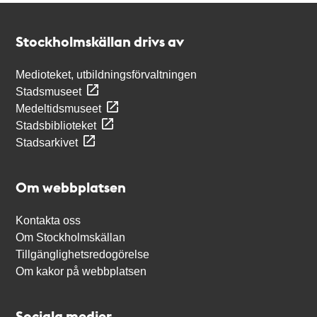
Kontakt
Stockholmskällan
Stockholmskällan drivs av
Medioteket, utbildningsförvaltningen
Stadsmuseet
Medeltidsmuseet
Stadsbiblioteket
Stadsarkivet
Om webbplatsen
Kontakta oss
Om Stockholmskällan
Tillgänglighetsredogörelse
Om kakor på webbplatsen
Sociala medier