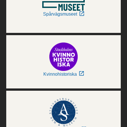
Spårvägsmuseet
Kvinnohistoriska