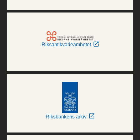
Riksantikvarieämbetet
Riksbankens arkiv