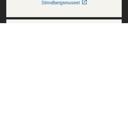
Strindbergsmuseet
Thielska Galleriet
Världskulturmuseerna