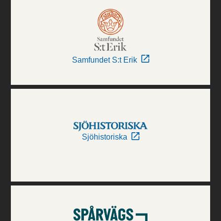
Samfundet S:t Erik
Sjöhistoriska