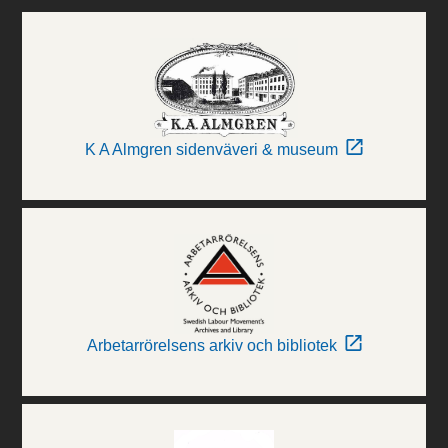
K A Almgren sidenväveri & museum
Arbetarrörelsens arkiv och bibliotek