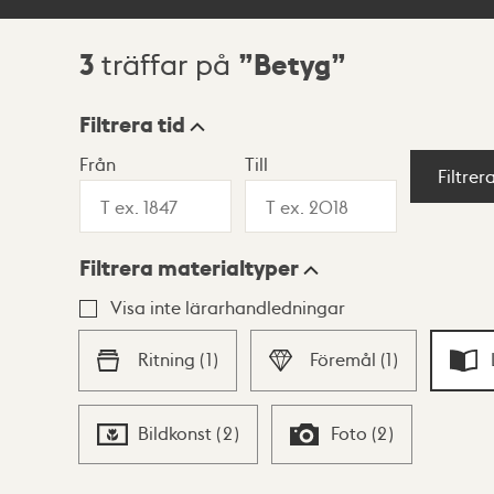
3
Betyg
träffar på
Sökresultat
Filtrera tid
Från
Till
Visningsläge
Filtrer
Filtrera materialtyper
Lista
Karta
Visa inte lärarhandledningar
Ritning
(
1
)
Föremål
(
1
)
Bildkonst
(
2
)
Foto
(
2
)