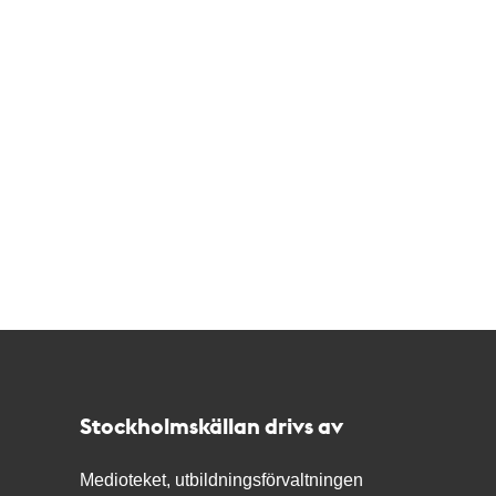
Kontakt
Stockholmskällan
Stockholmskällan drivs av
Medioteket, utbildningsförvaltningen