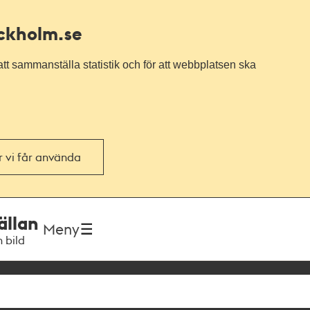
ockholm.se
tt sammanställa statistik och för att webbplatsen ska
or vi får använda
ällan
Meny
h bild