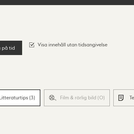
Visa innehåll utan tidsangivelse
a på tid
Litteraturtips
(
3
)
Film & rörlig bild
(
0
)
T