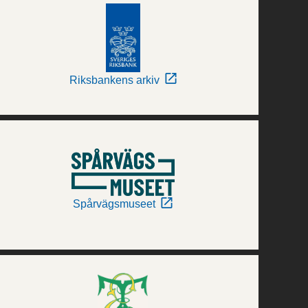
Riksbankens arkiv
Spårvägsmuseet