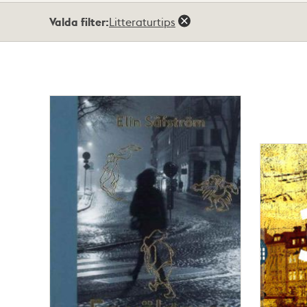
Totalt
Valda filter:
Litteraturtips
3
träffar