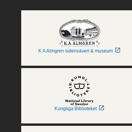
K A Almgren sidenväveri & museum
Kungliga Biblioteket