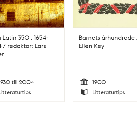
 Latin 350 : 1654-
Barnets århundrade 
/ redaktör: Lars
Ellen Key
er
1930 till 2004
1900
Tid
Litteraturtips
Litteraturtips
Typ