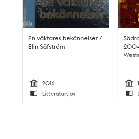
En väktares bekännelser /
Södra
Elin Säfström
2004 
West
2016
Tid
Tid
Litteraturtips
Typ
Typ