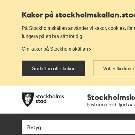
Kakor på stockholmskallan
.st
På Stockholmskällan använder vi kakor, cookies, för a
fungera på ett bra sätt för dig.
Om kakor på Stockholmskällan
Godkänn alla kakor
Välj vilka kak
Till
Till
Stockholmsk
navigationen
huvudinnehållet
Historia i ord, ljud oc
Sök
Fritextsök