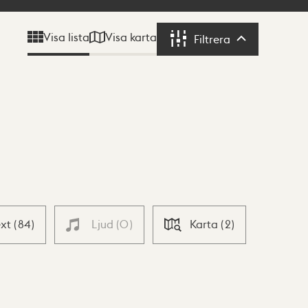
Visa karta
Visa lista
Filtrera
Filtrera
ext
(
84
)
Ljud
(
0
)
Karta
(
2
)