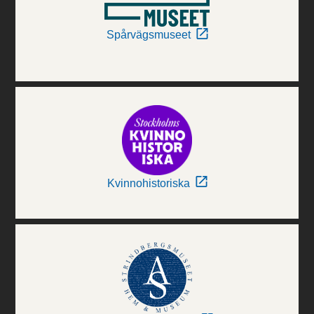
Spårvägsmuseet
Kvinnohistoriska