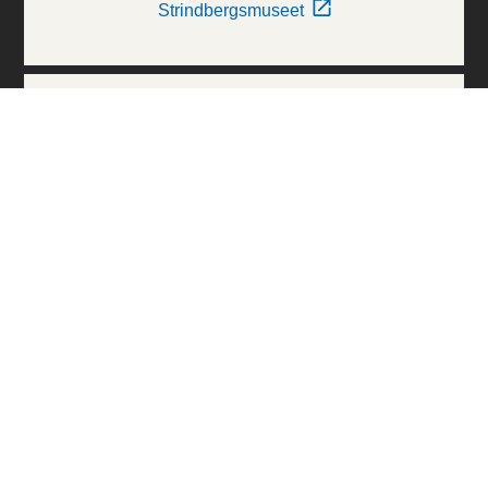
Strindbergsmuseet
Thielska Galleriet
Världskulturmuseerna