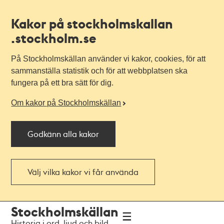
Kakor på stockholmskallan
.stockholm.se
På Stockholmskällan använder vi kakor, cookies, för att
sammanställa statistik och för att webbplatsen ska
fungera på ett bra sätt för dig.
Om kakor på Stockholmskällan
Godkänn alla kakor
Välj vilka kakor vi får använda
Till
Till
Stockholmskällan
navigationen
huvudinnehållet
Historia i ord, ljud och bild