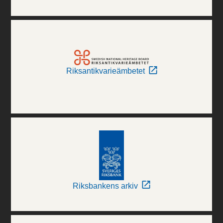
Riksantikvarieämbetet
Riksbankens arkiv