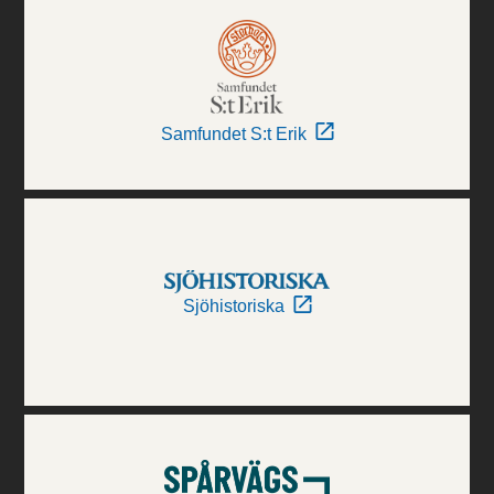
Samfundet S:t Erik
Sjöhistoriska