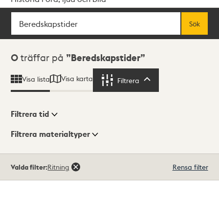
Sök
Fritextsök
Sök
Sökresultat
0
träffar på
Beredskapstider
Visa karta
Visa lista
Filtrera
Filtrera
Filtrera tid
Filtrera materialtyper
Visningsläge
Totalt
Valda filter:
Ritning
Rensa filter
0
träffar
Lista
Karta