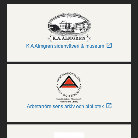
K A Almgren sidenväveri & museum
Arbetarrörelsens arkiv och bibliotek