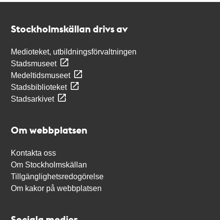
Kontakt
Stockholmskällan
Stockholmskällan drivs av
Medioteket, utbildningsförvaltningen
Stadsmuseet
Medeltidsmuseet
Stadsbiblioteket
Stadsarkivet
Om webbplatsen
Kontakta oss
Om Stockholmskällan
Tillgänglighetsredogörelse
Om kakor på webbplatsen
Sociala medier