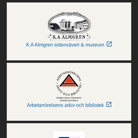
K A Almgren sidenväveri & museum
Arbetarrörelsens arkiv och bibliotek