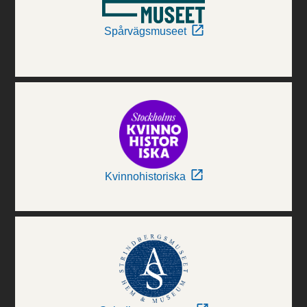
Spårvägsmuseet
Kvinnohistoriska