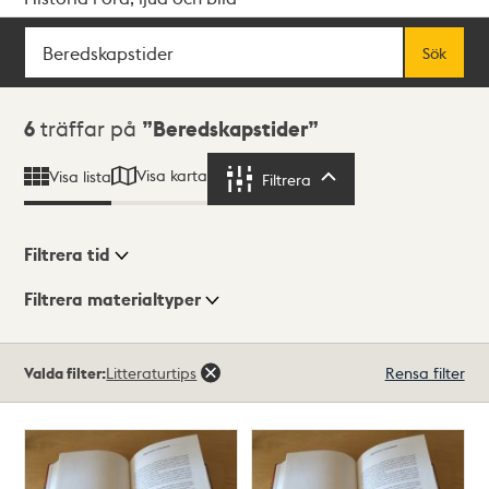
Sök
Fritextsök
Sök
Sökresultat
6
träffar på
Beredskapstider
Visa karta
Visa lista
Filtrera
Filtrera
Filtrera tid
Filtrera materialtyper
Visningsläge
Totalt
Valda filter:
Litteraturtips
Rensa filter
6
träffar
Lista
Karta