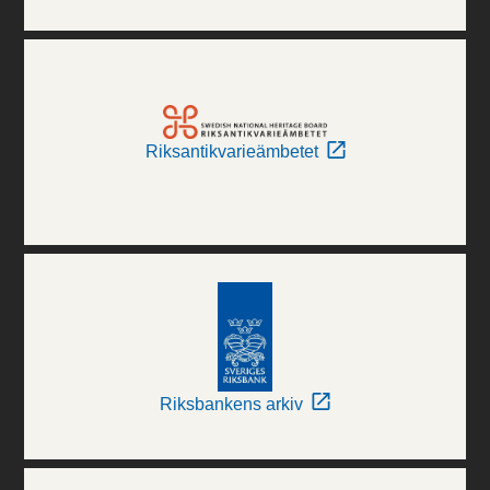
Riksantikvarieämbetet
Riksbankens arkiv