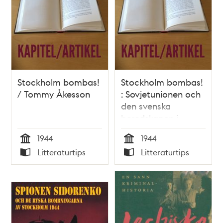
Stockholm bombas!
Stockholm bombas!
/ Tommy Åkesson
: Sovjetunionen och
den svenska
beredskapen i
februari 1944 /
1944
1944
Tommy Åkesson
Tid
Tid
Litteraturtips
Litteraturtips
Typ
Typ