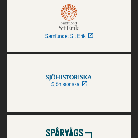
Samfundet S:t Erik
Sjöhistoriska