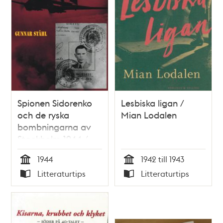
Spionen Sidorenko
Lesbiska ligan /
och de ryska
Mian Lodalen
bombningarna av
Stockholm 1944 /
Gunnar Ståhl
1944
1942 till 1943
Tid
Tid
Litteraturtips
Litteraturtips
Typ
Typ