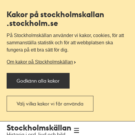
Kakor på stockholmskallan
.stockholm.se
På Stockholmskällan använder vi kakor, cookies, för att
sammanställa statistik och för att webbplatsen ska
fungera på ett bra sätt för dig.
Om kakor på Stockholmskällan
Godkänn alla kakor
Välj vilka kakor vi får använda
Till
Till
Stockholmskällan
navigationen
huvudinnehållet
Historia i ord, ljud och bild