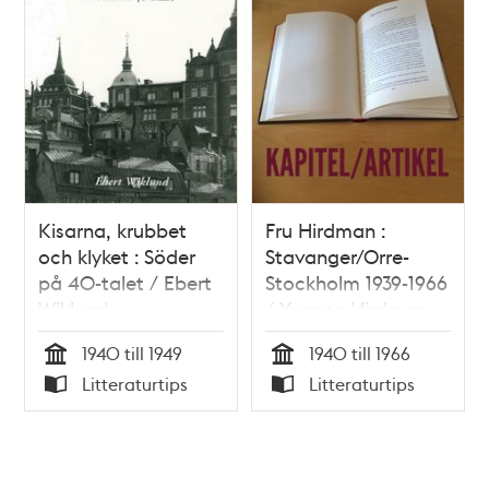
Kisarna, krubbet
Fru Hirdman :
och klyket : Söder
Stavanger/Orre-
på 40-talet / Ebert
Stockholm 1939-1966
Wiklund
/ Yvonne Hirdman
1940 till 1949
1940 till 1966
Tid
Tid
Litteraturtips
Litteraturtips
Typ
Typ