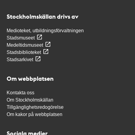
Kontakt
Stockholmskällan
Stockholmskällan drivs av
Medioteket, utbildningsförvaltningen
Stadsmuseet
Medeltidsmuseet
Stadsbiblioteket
Stadsarkivet
Om webbplatsen
Kontakta oss
Om Stockholmskällan
Tillgänglighetsredogörelse
Om kakor på webbplatsen
Sociala medier