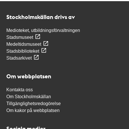
Kontakt
Stockholmskällan
Stockholmskällan drivs av
Medioteket, utbildningsförvaltningen
Stadsmuseet
Medeltidsmuseet
Stadsbiblioteket
Stadsarkivet
Om webbplatsen
Kontakta oss
Om Stockholmskällan
Tillgänglighetsredogörelse
Om kakor på webbplatsen
Sociala medier