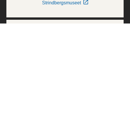
Strindbergsmuseet
Thielska Galleriet
Världskulturmuseerna