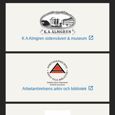
K A Almgren sidenväveri & museum
Arbetarrörelsens arkiv och bibliotek