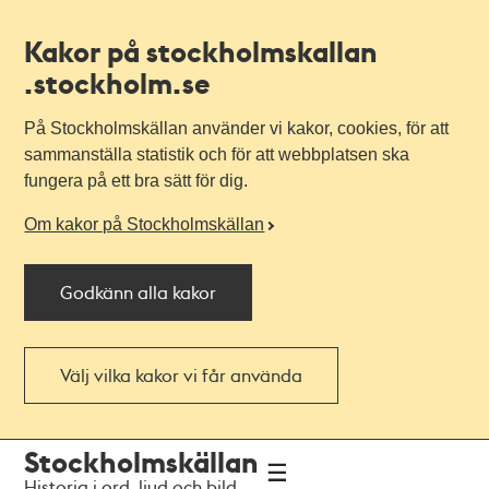
Kakor på stockholmskallan
.stockholm.se
På Stockholmskällan använder vi kakor, cookies, för att
sammanställa statistik och för att webbplatsen ska
fungera på ett bra sätt för dig.
Om kakor på Stockholmskällan
Godkänn alla kakor
Välj vilka kakor vi får använda
Till
Till
Stockholmskällan
navigationen
huvudinnehållet
Historia i ord, ljud och bild