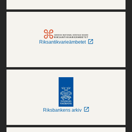
Riksantikvarieämbetet
Riksbankens arkiv