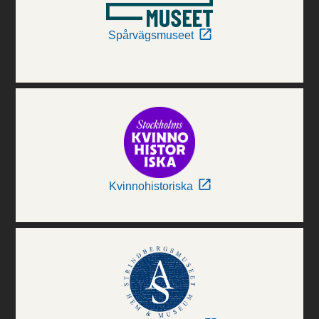
Spårvägsmuseet
Kvinnohistoriska