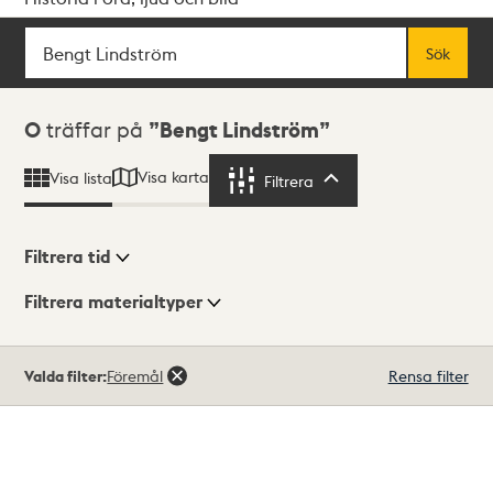
Sök
Fritextsök
Sök
Sökresultat
0
träffar på
Bengt Lindström
Visa karta
Visa lista
Filtrera
Filtrera
Filtrera tid
Filtrera materialtyper
Visningsläge
Totalt
Valda filter:
Föremål
Rensa filter
0
träffar
Lista
Karta