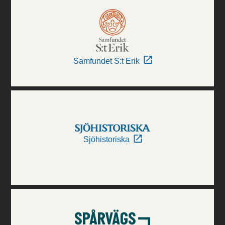
Samfundet S:t Erik
Sjöhistoriska