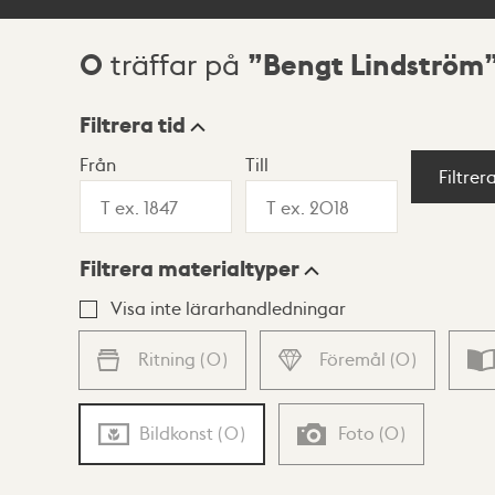
0
Bengt Lindström
träffar på
Sökresultat
Filtrera tid
Från
Till
Visningsläge
Filtrer
Filtrera materialtyper
Lista
Karta
Visa inte lärarhandledningar
Ritning
(
0
)
Föremål
(
0
)
Bildkonst
(
0
)
Foto
(
0
)