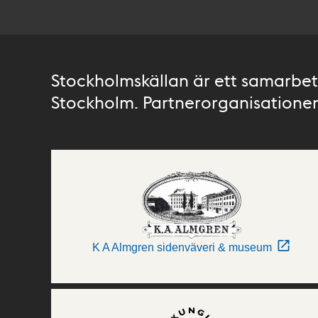
Stockholmskällan är ett samarbete
Stockholm. Partnerorganisationer 
K A Almgren sidenväveri & museum