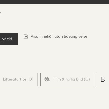
Visa innehåll utan tidsangivelse
a på tid
Litteraturtips
(
0
)
Film & rörlig bild
(
0
)