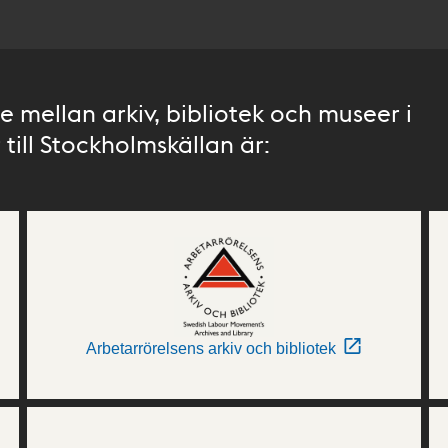
 mellan arkiv, bibliotek och museer i
till Stockholmskällan är:
Arbetarrörelsens arkiv och bibliotek