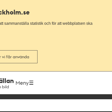
ockholm.se
tt sammanställa statistik och för att webbplatsen ska
or vi får använda
ällan
Meny
h bild