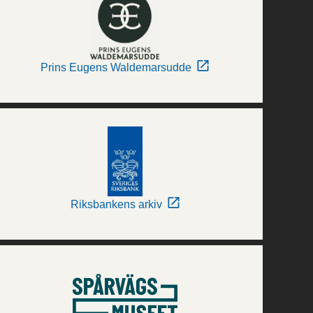
Prins Eugens Waldemarsudde
Riksbankens arkiv