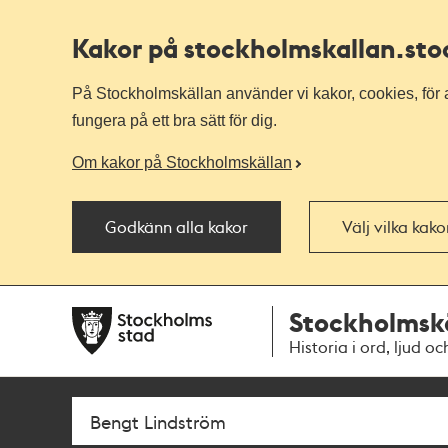
Kakor på stockholmskallan
.st
På Stockholmskällan använder vi kakor, cookies, för a
fungera på ett bra sätt för dig.
Om kakor på Stockholmskällan
Godkänn alla kakor
Välj vilka kak
Till
Till
Stockholmsk
navigationen
huvudinnehållet
Historia i ord, ljud oc
Sök
Fritextsök