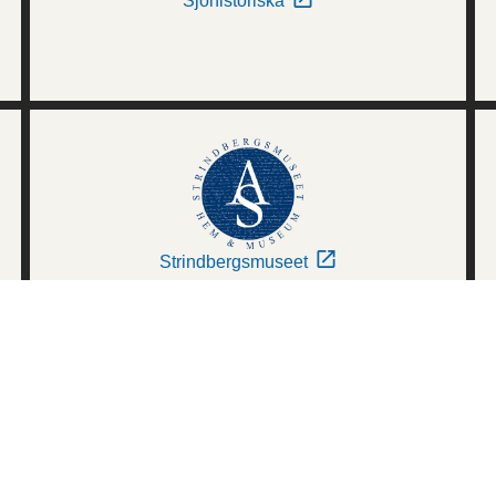
Sjöhistoriska
Strindbergsmuseet