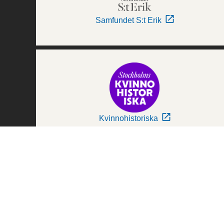
Samfundet S:t Erik
Kvinnohistoriska
Världskulturmuseerna