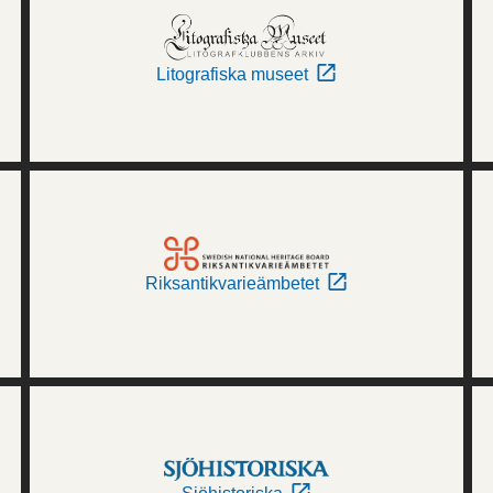
Litografiska museet
Riksantikvarieämbetet