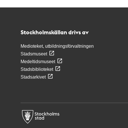
Kontakt
Stockholmskällan
Stockholmskällan drivs av
Medioteket, utbildningsförvaltningen
Stadsmuseet
Medeltidsmuseet
Stadsbiblioteket
Stadsarkivet