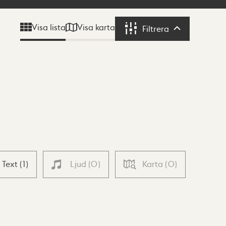
Visa karta
Visa lista
Filtrera
Filtrera
Text
(
1
)
Ljud
(
0
)
Karta
(
0
)