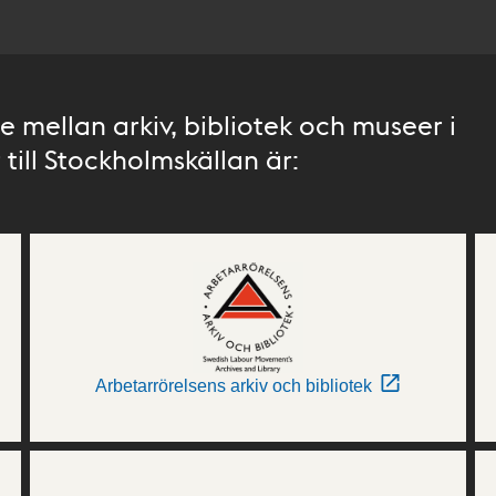
 mellan arkiv, bibliotek och museer i
till Stockholmskällan är:
Arbetarrörelsens arkiv och bibliotek