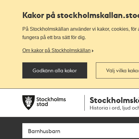
Kakor på stockholmskallan
.st
På Stockholmskällan använder vi kakor, cookies, för a
fungera på ett bra sätt för dig.
Om kakor på Stockholmskällan
Godkänn alla kakor
Välj vilka kak
Till
Till
Stockholmsk
navigationen
huvudinnehållet
Historia i ord, ljud oc
Sök
Fritextsök