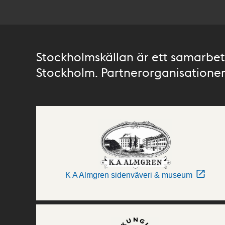
Stockholmskällan är ett samarbete
Stockholm. Partnerorganisationer 
K A Almgren sidenväveri & museum