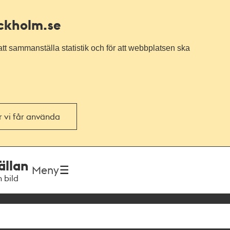
ockholm.se
tt sammanställa statistik och för att webbplatsen ska
or vi får använda
ällan
Meny
h bild