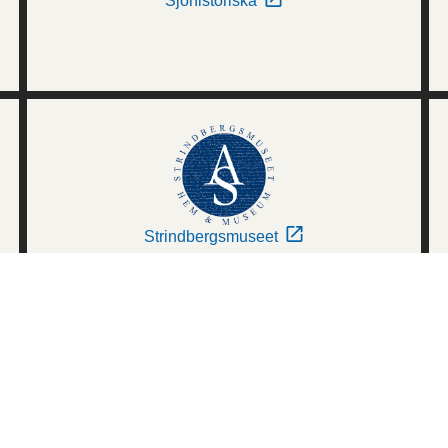
Sjöhistoriska
Strindbergsmuseet