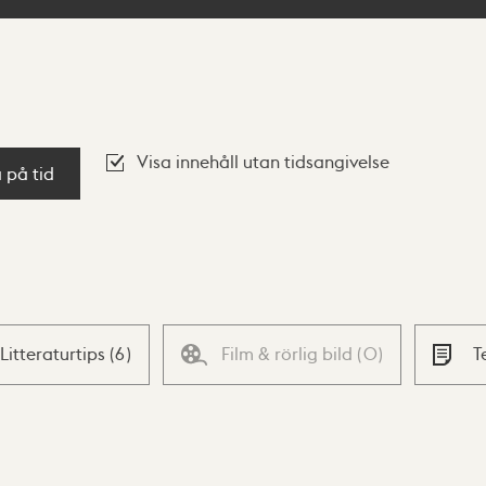
Visa innehåll utan tidsangivelse
a på tid
Litteraturtips
(
6
)
Film & rörlig bild
(
0
)
T