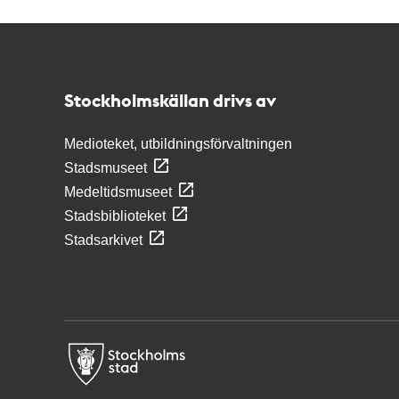
Kontakt
Stockholmskällan
Stockholmskällan drivs av
Medioteket, utbildningsförvaltningen
Stadsmuseet
Medeltidsmuseet
Stadsbiblioteket
Stadsarkivet