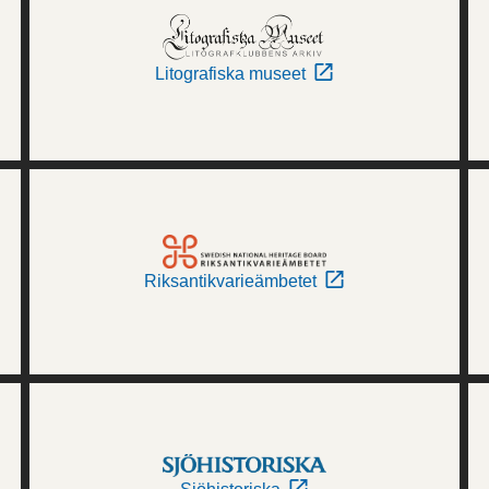
Litografiska museet
Riksantikvarieämbetet