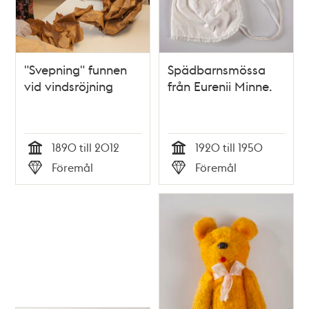
"Svepning" funnen
Spädbarnsmössa
vid vindsröjning
från Eurenii Minne.
1890 till 2012
1920 till 1950
Tid
Tid
Föremål
Föremål
Typ
Typ