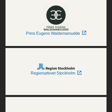
Prins Eugens Waldemarsudde
Regionarkivet Stockholm