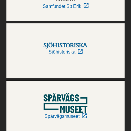
Samfundet S:t Erik
Sjöhistoriska
Spårvägsmuseet