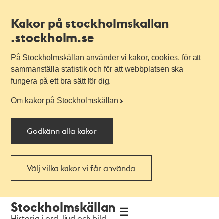
Kakor på stockholmskallan
.stockholm.se
På Stockholmskällan använder vi kakor, cookies, för att
sammanställa statistik och för att webbplatsen ska
fungera på ett bra sätt för dig.
Om kakor på Stockholmskällan
Godkänn alla kakor
Välj vilka kakor vi får använda
Till
Till
Stockholmskällan
navigationen
huvudinnehållet
Historia i ord, ljud och bild