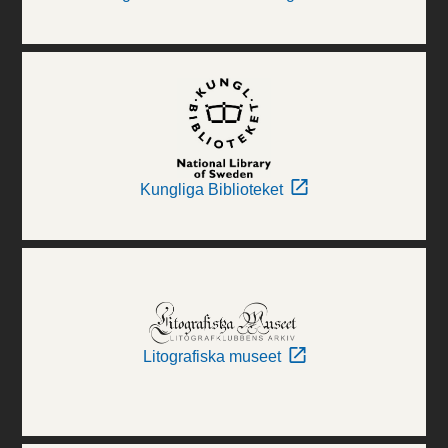
Kungliga Biblioteket
Litografiska museet