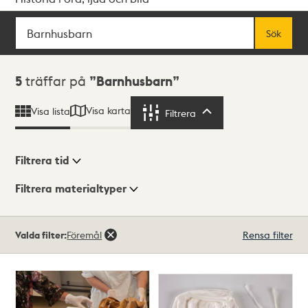
Sök
Fritextsök
Sök
Sökresultat
5
träffar på
Barnhusbarn
Visa karta
Visa lista
Filtrera
Filtrera
Filtrera tid
Filtrera materialtyper
Visningsläge
Totalt
Valda filter:
Föremål
Rensa filter
5
träffar
Lista
Karta