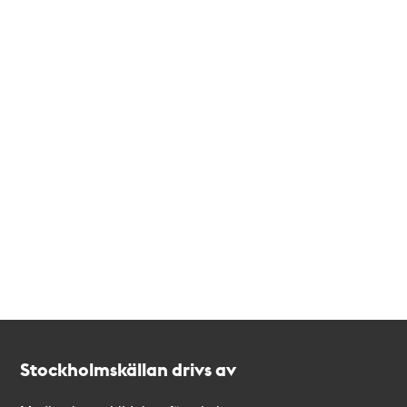
Kontakt
Stockholmskällan
Stockholmskällan drivs av