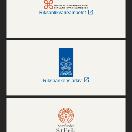
Riksantikvarieämbetet
Riksbankens arkiv