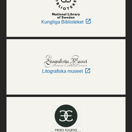
Kungliga Biblioteket
Litografiska museet