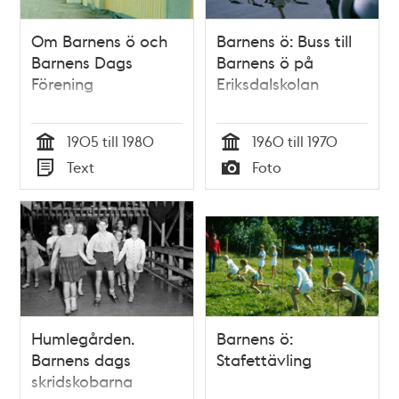
Om Barnens ö och
Barnens ö: Buss till
Barnens Dags
Barnens ö på
Förening
Eriksdalskolan
1905 till 1980
1960 till 1970
Tid
Tid
Text
Foto
Typ
Typ
Humlegården.
Barnens ö:
Barnens dags
Stafettävling
skridskobarna