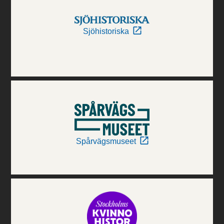
Sjöhistoriska
Spårvägsmuseet