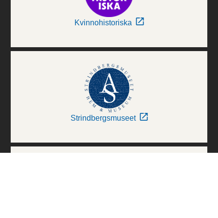
Kvinnohistoriska
Strindbergsmuseet
Thielska Galleriet