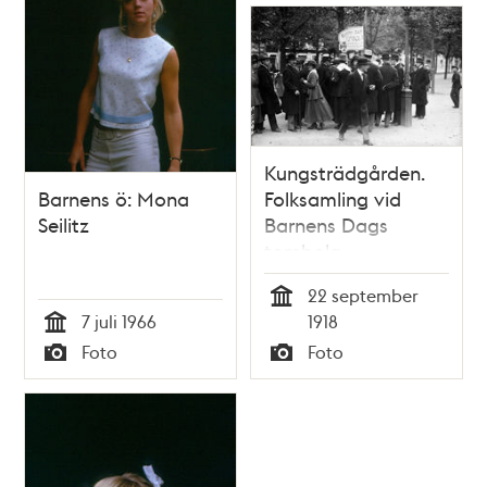
Kungsträdgården.
Barnens ö: Mona
Folksamling vid
Seilitz
Barnens Dags
tombola
22 september
Tid
7 juli 1966
1918
Tid
Foto
Foto
Typ
Typ