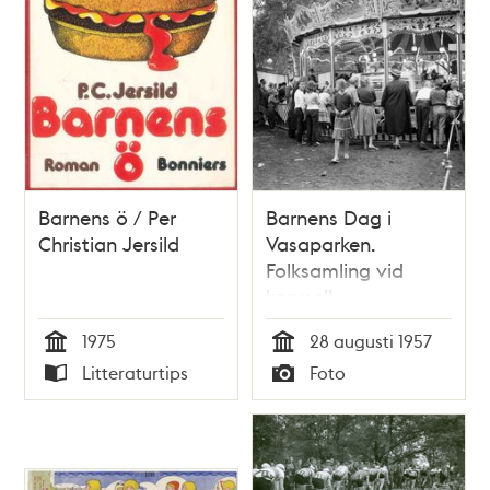
Barnens ö / Per
Barnens Dag i
Christian Jersild
Vasaparken.
Folksamling vid
karusell
1975
28 augusti 1957
Tid
Tid
Litteraturtips
Foto
Typ
Typ