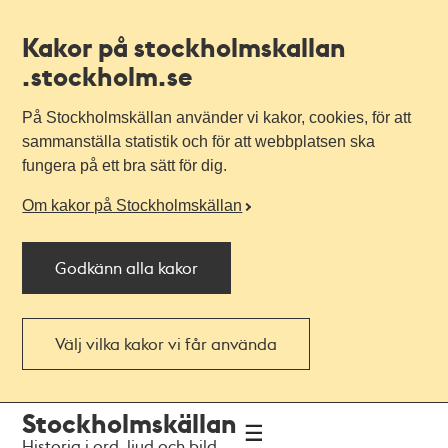
Kakor på stockholmskallan
.stockholm.se
På Stockholmskällan använder vi kakor, cookies, för att
sammanställa statistik och för att webbplatsen ska
fungera på ett bra sätt för dig.
Om kakor på Stockholmskällan
Godkänn alla kakor
Välj vilka kakor vi får använda
Till
Till
Stockholmskällan
navigationen
huvudinnehållet
Historia i ord, ljud och bild