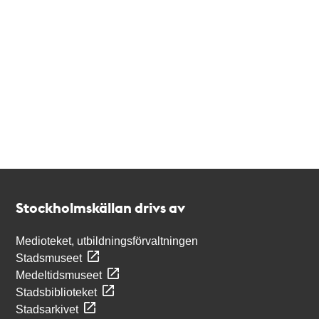
Kontakt
Stockholmskällan
Stockholmskällan drivs av
Medioteket, utbildningsförvaltningen
Stadsmuseet
Medeltidsmuseet
Stadsbiblioteket
Stadsarkivet