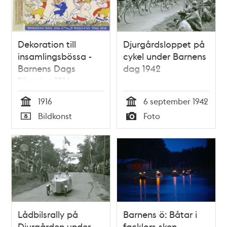
Dekoration till
Djurgårdsloppet på
insamlingsbössa -
cykel under Barnens
Barnens Dags
dag 1942
förening 1916
1916
6 september 1942
Tid
Tid
Bildkonst
Foto
Typ
Typ
Lådbilsrally på
Barnens ö: Båtar i
Djurgården under
facklors sken