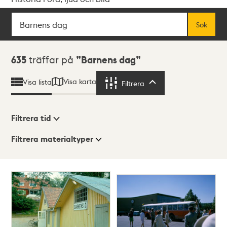
Sök
Fritextsök
Sök
Sökresultat
635
träffar på
Barnens dag
Visa karta
Visa lista
Filtrera
Filtrera
Filtrera tid
Filtrera materialtyper
Visningsläge
Totalt
635
träffar
Lista
Karta