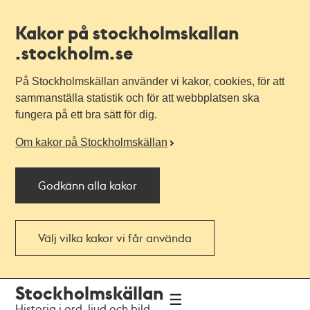
Kakor på stockholmskallan
.stockholm.se
På Stockholmskällan använder vi kakor, cookies, för att
sammanställa statistik och för att webbplatsen ska
fungera på ett bra sätt för dig.
Om kakor på Stockholmskällan
Godkänn alla kakor
Välj vilka kakor vi får använda
Till
Till
Stockholmskällan
navigationen
huvudinnehållet
Historia i ord, ljud och bild