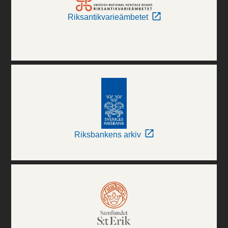
Riksantikvarieämbetet
Riksbankens arkiv