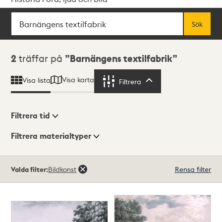
Sök
Fritextsök
Sök
Sökresultat
2
träffar på
Barnängens textilfabrik
Visa karta
Visa lista
Filtrera
Filtrera
Filtrera tid
Filtrera materialtyper
Visningsläge
Totalt
Valda filter:
Bildkonst
Rensa filter
2
träffar
Lista
Karta