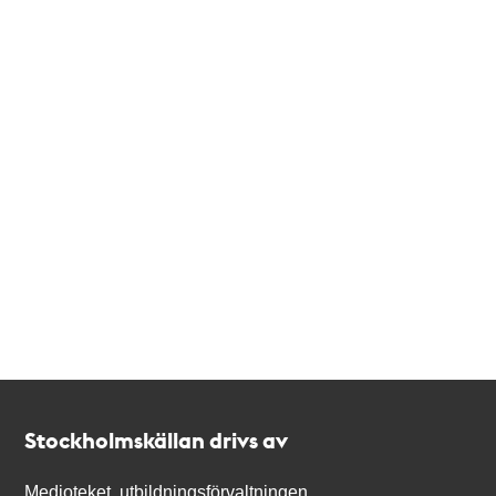
Kontakt
Stockholmskällan
Stockholmskällan drivs av
Medioteket, utbildningsförvaltningen