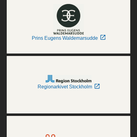
Prins Eugens Waldemarsudde
Regionarkivet Stockholm