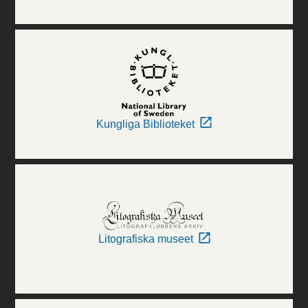
Kungliga Biblioteket
Litografiska museet