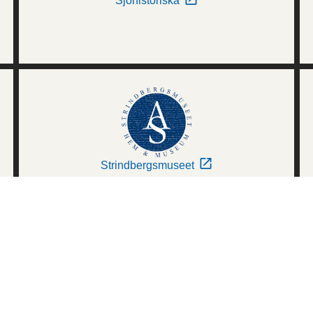
Sjöhistoriska
Strindbergsmuseet