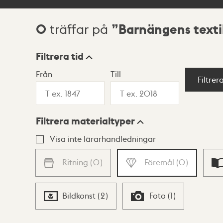
0
Barnängens texti
träffar på
Sökresultat
Filtrera tid
Från
Till
Visningsläge
Filtrer
Filtrera materialtyper
Lista
Karta
Visa inte lärarhandledningar
Ritning
(
0
)
Föremål
(
0
)
Bildkonst
(
2
)
Foto
(
1
)