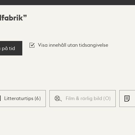
lfabrik
Visa innehåll utan tidsangivelse
a på tid
Litteraturtips
(
6
)
Film & rörlig bild
(
0
)