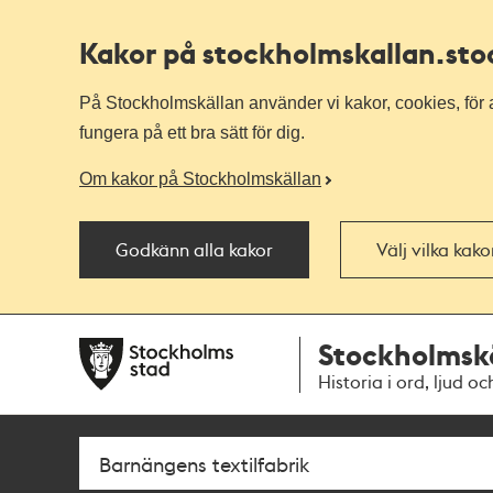
Kakor på stockholmskallan
.st
På Stockholmskällan använder vi kakor, cookies, för a
fungera på ett bra sätt för dig.
Om kakor på Stockholmskällan
Godkänn alla kakor
Välj vilka kak
Till
Till
Stockholmsk
navigationen
huvudinnehållet
Historia i ord, ljud oc
Sök
Fritextsök