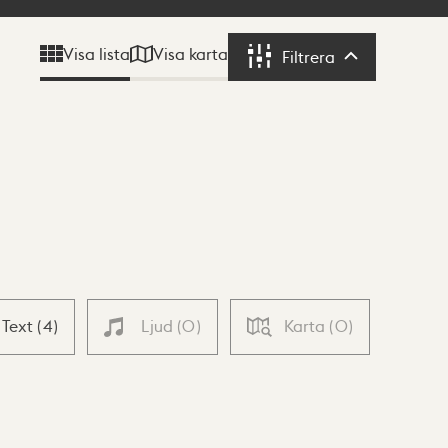
Visa karta
Visa lista
Filtrera
Filtrera
Text
(
4
)
Ljud
(
0
)
Karta
(
0
)