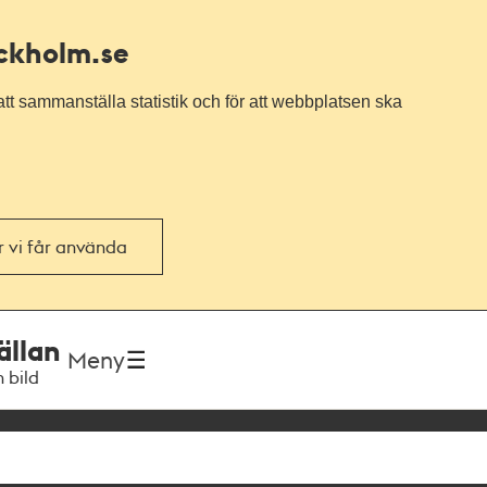
ockholm.se
tt sammanställa statistik och för att webbplatsen ska
or vi får använda
ällan
Meny
h bild