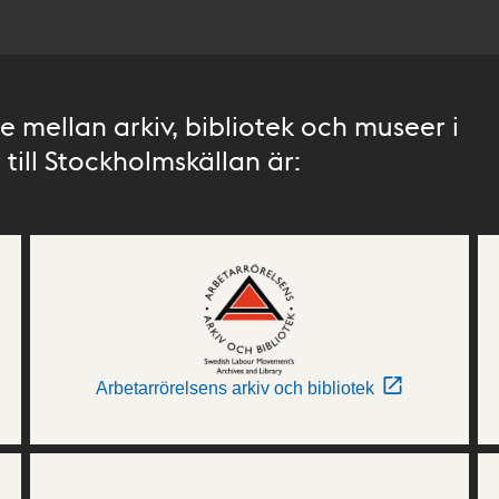
 mellan arkiv, bibliotek och museer i
till Stockholmskällan är:
Arbetarrörelsens arkiv och bibliotek