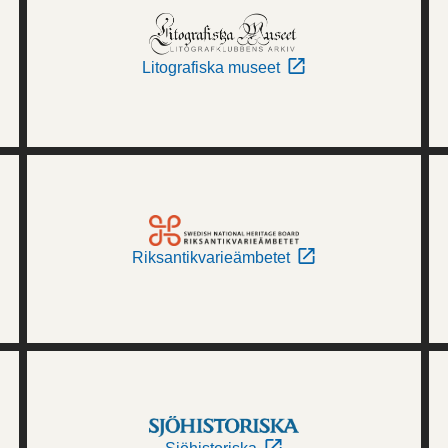
Litografiska museet
Riksantikvarieämbetet