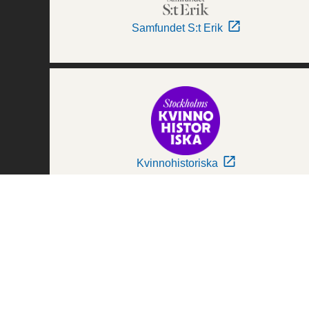
Samfundet S:t Erik
Kvinnohistoriska
Världskulturmuseerna