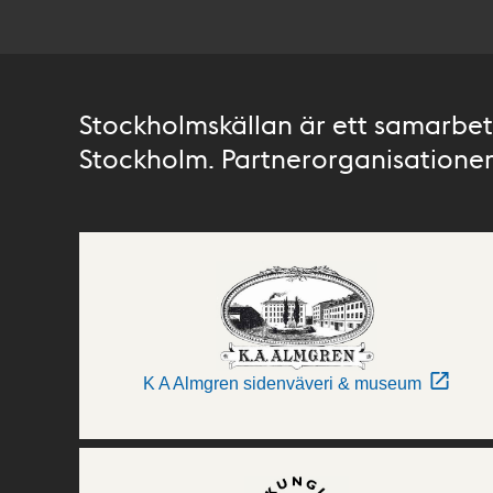
Stockholmskällan är ett samarbete
Stockholm. Partnerorganisationer 
K A Almgren sidenväveri & museum