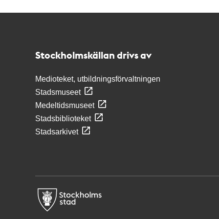
Kontakt
Stockholmskällan
Stockholmskällan drivs av
Medioteket, utbildningsförvaltningen
Stadsmuseet
Medeltidsmuseet
Stadsbiblioteket
Stadsarkivet