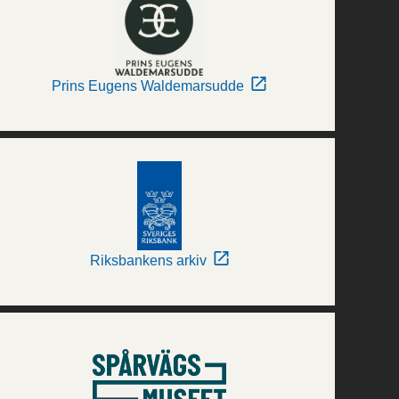
Prins Eugens Waldemarsudde
Riksbankens arkiv