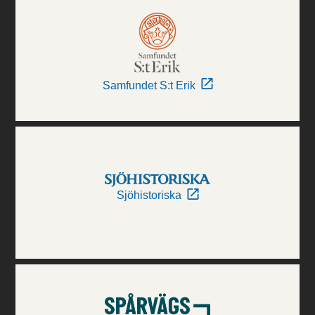
Samfundet S:t Erik
Sjöhistoriska