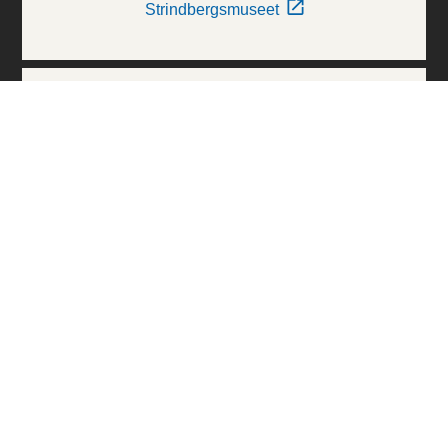
Strindbergsmuseet
Thielska Galleriet
Världskulturmuseerna