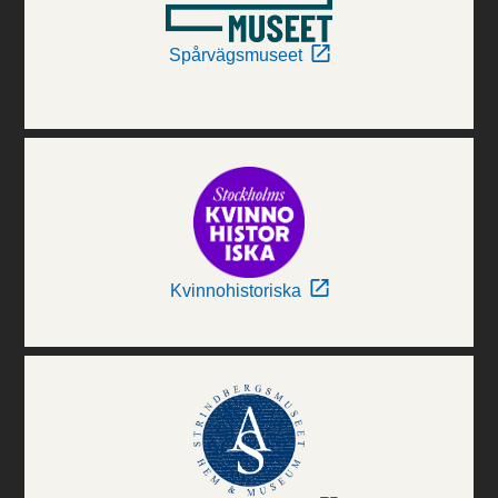
Spårvägsmuseet
Kvinnohistoriska