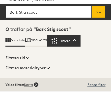
Sök
Fritextsök
Sök
Sökresultat
0
träffar på
Bark Stig scout
Visa karta
Visa lista
Filtrera
Filtrera
Filtrera tid
Filtrera materialtyper
Visningsläge
Totalt
Valda filter:
Karta
Rensa filter
0
träffar
Lista
Karta