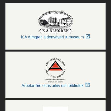
K A Almgren sidenväveri & museum
Arbetarrörelsens arkiv och bibliotek