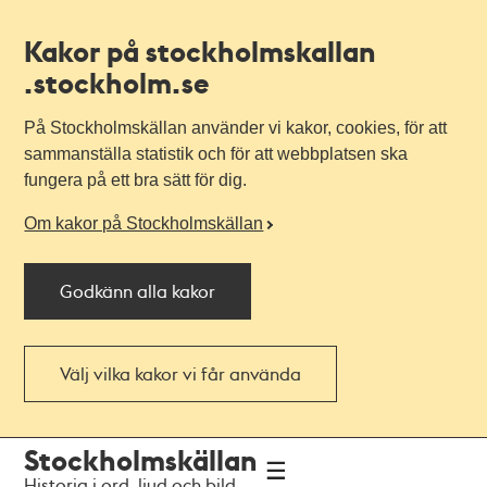
Kakor på stockholmskallan
.stockholm.se
På Stockholmskällan använder vi kakor, cookies, för att
sammanställa statistik och för att webbplatsen ska
fungera på ett bra sätt för dig.
Om kakor på Stockholmskällan
Godkänn alla kakor
Välj vilka kakor vi får använda
Till
Till
Stockholmskällan
navigationen
huvudinnehållet
Historia i ord, ljud och bild