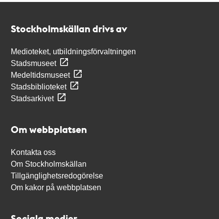
Kontakt
Stockholmskällan
Stockholmskällan drivs av
Medioteket, utbildningsförvaltningen
Stadsmuseet
Medeltidsmuseet
Stadsbiblioteket
Stadsarkivet
Om webbplatsen
Kontakta oss
Om Stockholmskällan
Tillgänglighetsredogörelse
Om kakor på webbplatsen
Sociala medier