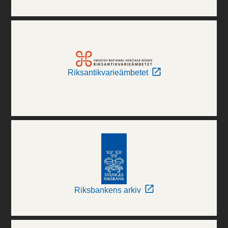
Riksantikvarieämbetet
Riksbankens arkiv