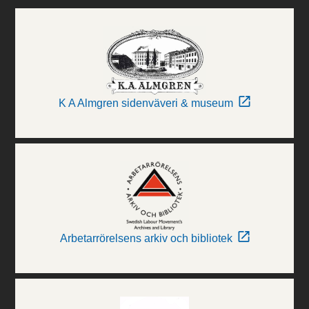
K A Almgren sidenväveri & museum
Arbetarrörelsens arkiv och bibliotek