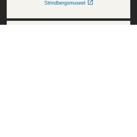
Strindbergsmuseet
Thielska Galleriet
Världskulturmuseerna