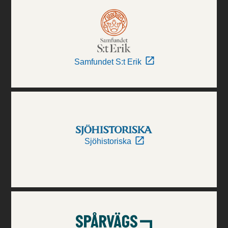
Samfundet S:t Erik
Sjöhistoriska