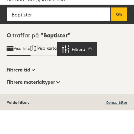
Sök
Fritextsök
Sök
Sökresultat
0
träffar på
Baptister
Visa karta
Visa lista
Filtrera
Filtrera
Filtrera tid
Filtrera materialtyper
Visningsläge
Totalt
Valda filter:
Rensa filter
0
träffar
Lista
Karta