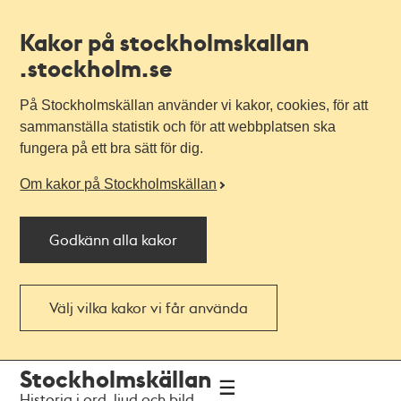
Kakor på stockholmskallan
.stockholm.se
På Stockholmskällan använder vi kakor, cookies, för att
sammanställa statistik och för att webbplatsen ska
fungera på ett bra sätt för dig.
Om kakor på Stockholmskällan
Godkänn alla kakor
Välj vilka kakor vi får använda
Till
Till
Stockholmskällan
navigationen
huvudinnehållet
Historia i ord, ljud och bild