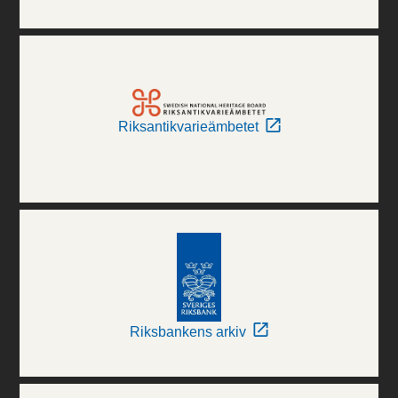
Riksantikvarieämbetet
Riksbankens arkiv