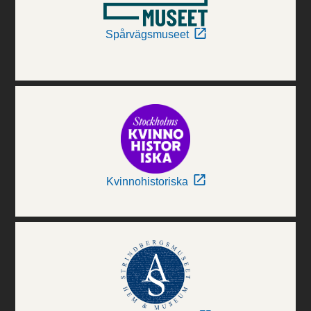
Spårvägsmuseet
Kvinnohistoriska