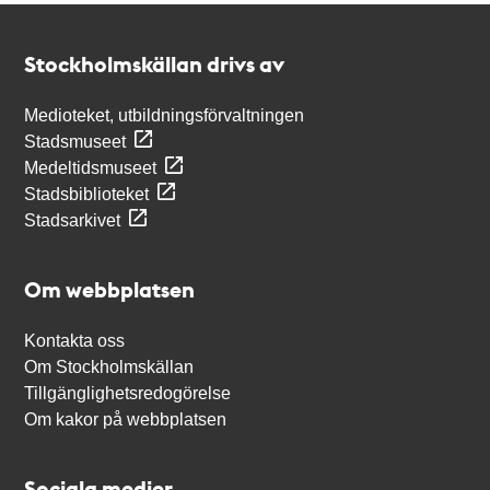
Kontakt
Stockholmskällan
Stockholmskällan drivs av
Medioteket, utbildningsförvaltningen
Stadsmuseet
Medeltidsmuseet
Stadsbiblioteket
Stadsarkivet
Om webbplatsen
Kontakta oss
Om Stockholmskällan
Tillgänglighetsredogörelse
Om kakor på webbplatsen
Sociala medier