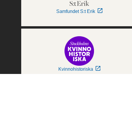
Samfundet S:t Erik
Kvinnohistoriska
Världskulturmuseerna