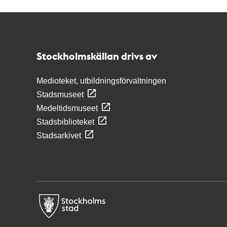
Kontakt
Stockholmskällan
Stockholmskällan drivs av
Medioteket, utbildningsförvaltningen
Stadsmuseet
Medeltidsmuseet
Stadsbiblioteket
Stadsarkivet