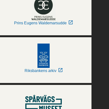
Prins Eugens Waldemarsudde
Riksbankens arkiv