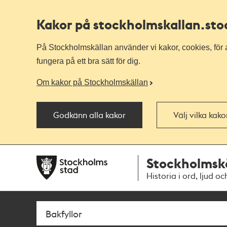
Kakor på stockholmskallan
.st
På Stockholmskällan använder vi kakor, cookies, för a
fungera på ett bra sätt för dig.
Om kakor på Stockholmskällan
Godkänn alla kakor
Välj vilka kak
Till
Till
Stockholmsk
navigationen
huvudinnehållet
Historia i ord, ljud oc
Sök
Fritextsök