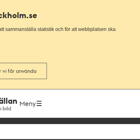
ockholm.se
tt sammanställa statistik och för att webbplatsen ska
or vi får använda
ällan
Meny
h bild