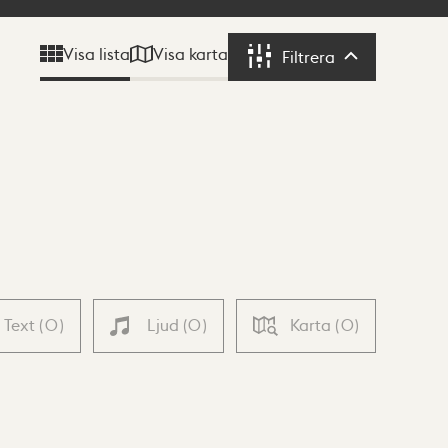
Visa karta
Visa lista
Filtrera
Filtrera
Text
(
0
)
Ljud
(
0
)
Karta
(
0
)