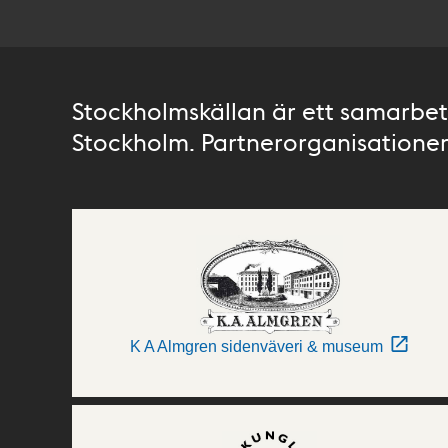
Stockholmskällan är ett samarbete
Stockholm. Partnerorganisationer 
K A Almgren sidenväveri & museum