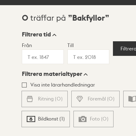
0
Bakfyllor
träffar på
Sökresultat
Filtrera tid
Från
Till
Visningsläge
Filtrer
Filtrera materialtyper
Lista
Karta
Visa inte lärarhandledningar
Ritning
(
0
)
Föremål
(
0
)
Bildkonst
(
1
)
Foto
(
0
)