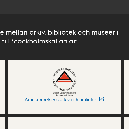
 mellan arkiv, bibliotek och museer i
till Stockholmskällan är:
Arbetarrörelsens arkiv och bibliotek