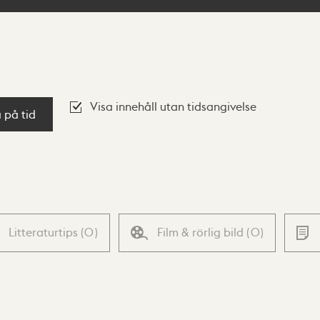
Visa innehåll utan tidsangivelse
a på tid
Litteraturtips
(
0
)
Film & rörlig bild
(
0
)