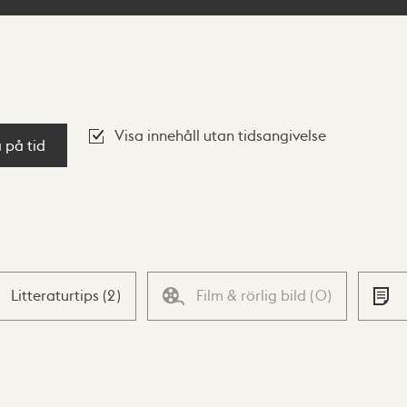
Visa innehåll utan tidsangivelse
a på tid
Litteraturtips
(
2
)
Film & rörlig bild
(
0
)