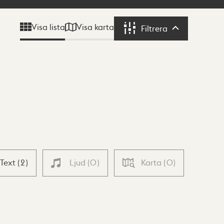
Visa karta
Visa lista
Filtrera
Filtrera
Text
(
2
)
Ljud
(
0
)
Karta
(
0
)