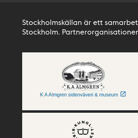
Stockholmskällan är ett samarbete
Stockholm. Partnerorganisationer 
K A Almgren sidenväveri & museum