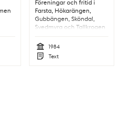
Föreningar och fritid i
lmen
Farsta, Hökarängen,
Gubbängen, Sköndal,
Svedmyra och Tallkrogen
1984
Tid
Text
Typ