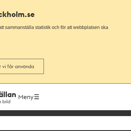
ockholm.se
tt sammanställa statistik och för att webbplatsen ska
or vi får använda
ällan
Meny
h bild