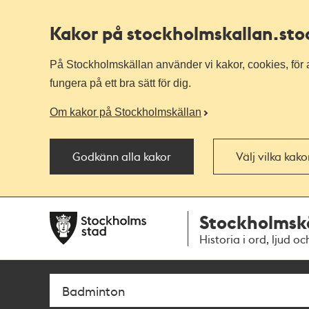
Kakor på stockholmskallan
.st
På Stockholmskällan använder vi kakor, cookies, för a
fungera på ett bra sätt för dig.
Om kakor på Stockholmskällan
Godkänn alla kakor
Välj vilka kak
Till
Till
Stockholmsk
navigationen
huvudinnehållet
Historia i ord, ljud oc
Sök
Fritextsök