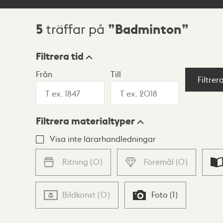
5
Badminton
träffar på
Sökresultat
Filtrera tid
Från
Till
Visningsläge
Filtrer
Filtrera materialtyper
Lista
Karta
Visa inte lärarhandledningar
Ritning
(
0
)
Föremål
(
0
)
Bildkonst
(
0
)
Foto
(
1
)