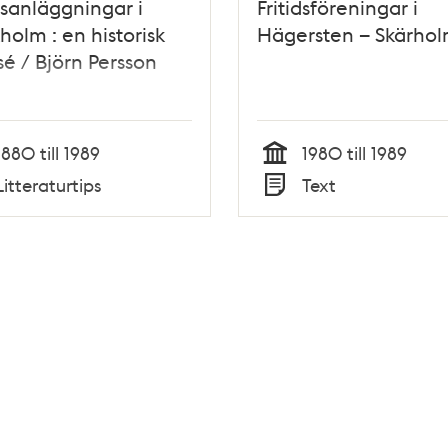
tsanläggningar i
Fritidsföreningar i
holm : en historisk
Hägersten – Skärho
é / Björn Persson
1880 till 1989
1980 till 1989
Tid
Litteraturtips
Text
Typ