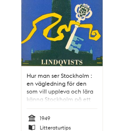
Hur man ser Stockholm :
en vägledning för den
som vill uppleva och lära
känna Stockholm på ett
angenämt sätt / Lennart
Sundström
1949
Tid
Litteraturtips