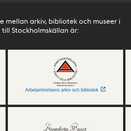
 mellan arkiv, bibliotek och museer i
till Stockholmskällan är:
Arbetarrörelsens arkiv och bibliotek