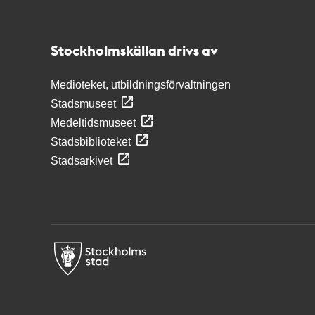
Kontakt
Stockholmskällan
Stockholmskällan drivs av
Medioteket, utbildningsförvaltningen
Stadsmuseet
Medeltidsmuseet
Stadsbiblioteket
Stadsarkivet