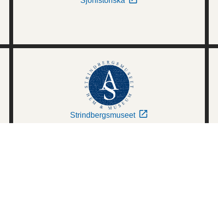
Sjöhistoriska
Strindbergsmuseet