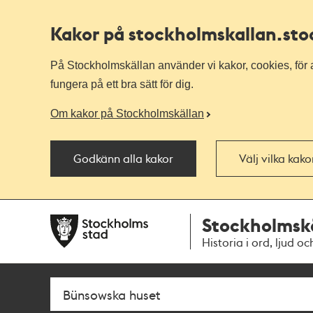
Kakor på stockholmskallan
.st
På Stockholmskällan använder vi kakor, cookies, för a
fungera på ett bra sätt för dig.
Om kakor på Stockholmskällan
Godkänn alla kakor
Välj vilka kak
Till
Till
Stockholmsk
navigationen
huvudinnehållet
Historia i ord, ljud oc
Sök
Fritextsök