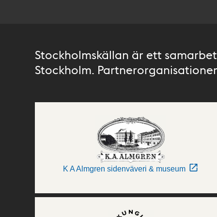
Stockholmskällan är ett samarbete
Stockholm. Partnerorganisationer 
K A Almgren sidenväveri & museum