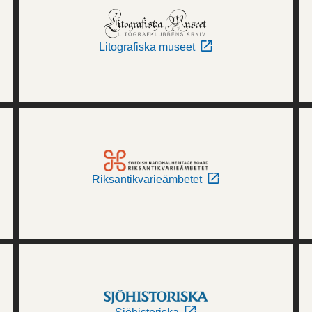
Litografiska museet
Riksantikvarieämbetet