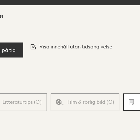
Visa innehåll utan tidsangivelse
a på tid
Litteraturtips
(
0
)
Film & rörlig bild
(
0
)