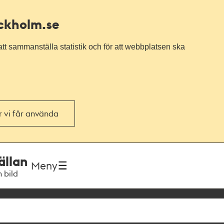
ockholm.se
tt sammanställa statistik och för att webbplatsen ska
or vi får använda
ällan
Meny
h bild