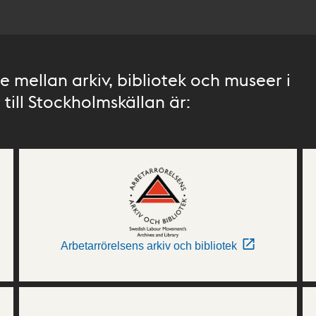
 mellan arkiv, bibliotek och museer i
till Stockholmskällan är:
Arbetarrörelsens arkiv och bibliotek