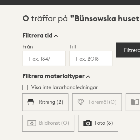
0
Bünsowska huset
träffar på
Sökresultat
Filtrera tid
Från
Till
Visningsläge
Filtrer
Filtrera materialtyper
Lista
Karta
Visa inte lärarhandledningar
Ritning
(
2
)
Föremål
(
0
)
Bildkonst
(
0
)
Foto
(
8
)