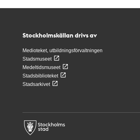
Kontakt
Stockholmskällan
Stockholmskällan drivs av
Medioteket, utbildningsförvaltningen
Stadsmuseet
Medeltidsmuseet
Stadsbiblioteket
Stadsarkivet