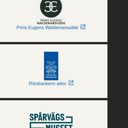
Prins Eugens Waldemarsudde
Riksbankens arkiv