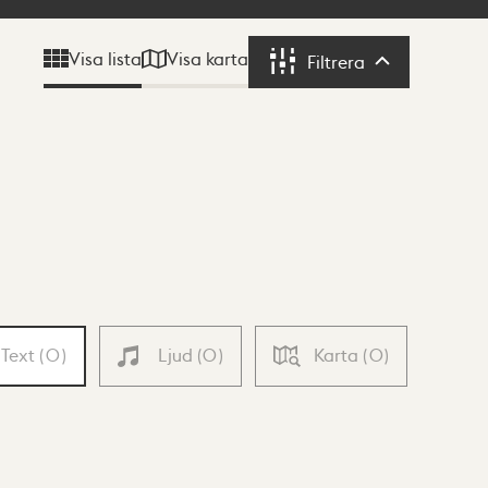
Visa karta
Visa lista
Filtrera
Filtrera
Text
(
0
)
Ljud
(
0
)
Karta
(
0
)