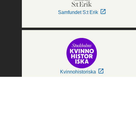
Samfundet S:t Erik
Kvinnohistoriska
Världskulturmuseerna