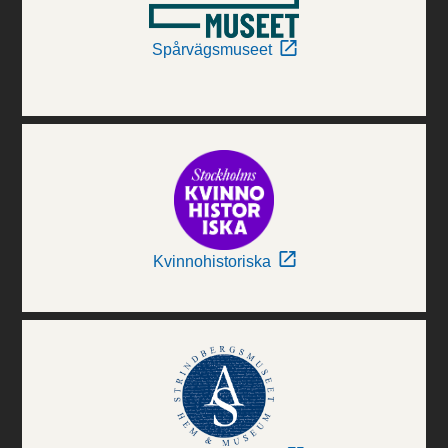
Spårvägsmuseet
Kvinnohistoriska