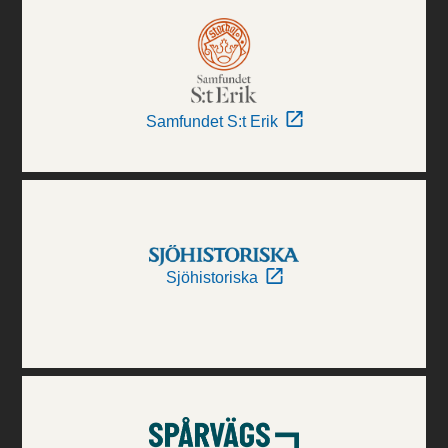
Samfundet S:t Erik
Sjöhistoriska