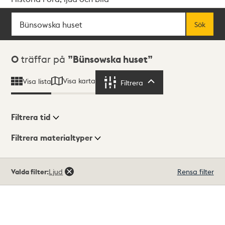
Sök
Fritextsök
Sök
Sökresultat
0
träffar på
Bünsowska huset
Visa karta
Visa lista
Filtrera
Filtrera
Filtrera tid
Filtrera materialtyper
Visningsläge
Totalt
Valda filter:
Ljud
Rensa filter
0
träffar
Lista
Karta