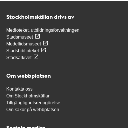
Kontakt
Stockholmskällan
Stockholmskällan drivs av
Medioteket, utbildningsförvaltningen
Stadsmuseet
Medeltidsmuseet
Stadsbiblioteket
Stadsarkivet
Om webbplatsen
Kontakta oss
Om Stockholmskällan
Tillgänglighetsredogörelse
Om kakor på webbplatsen
Sociala medier