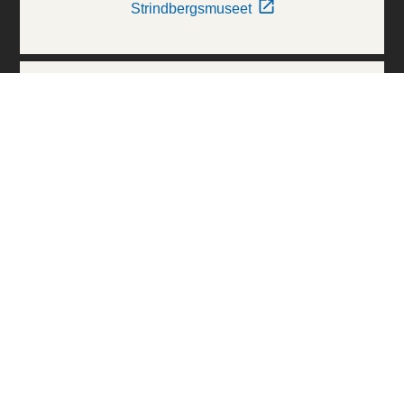
Strindbergsmuseet
Thielska Galleriet
Världskulturmuseerna