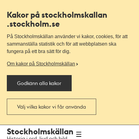
Kakor på stockholmskallan
.stockholm.se
På Stockholmskällan använder vi kakor, cookies, för att
sammanställa statistik och för att webbplatsen ska
fungera på ett bra sätt för dig.
Om kakor på Stockholmskällan
Godkänn alla kakor
Välj vilka kakor vi får använda
Till
Till
Stockholmskällan
navigationen
huvudinnehållet
Historia i ord, ljud och bild