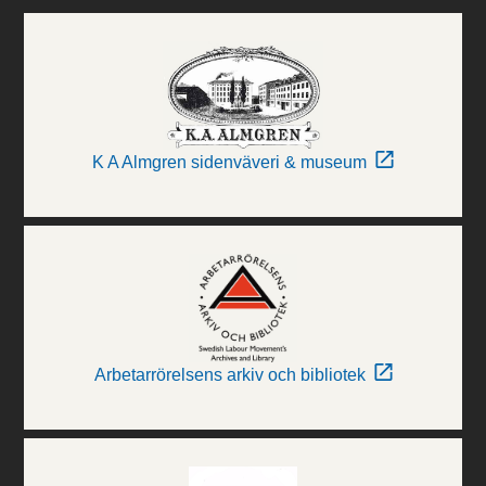
K A Almgren sidenväveri & museum
Arbetarrörelsens arkiv och bibliotek