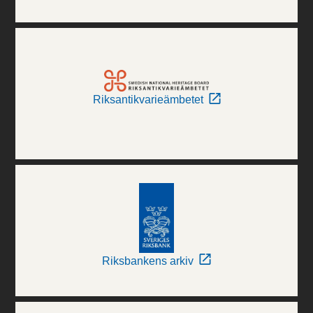
Riksantikvarieämbetet
Riksbankens arkiv