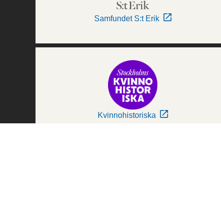
Samfundet S:t Erik
Kvinnohistoriska
Världskulturmuseerna