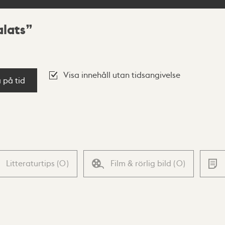
alats
Visa innehåll utan tidsangivelse
a på tid
Litteraturtips
(
0
)
Film & rörlig bild
(
0
)