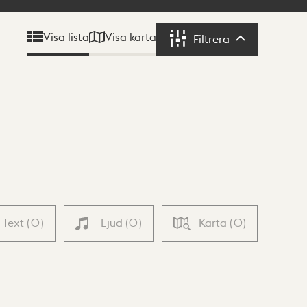
Visa karta
Visa lista
Filtrera
Filtrera
Text
(
0
)
Ljud
(
0
)
Karta
(
0
)