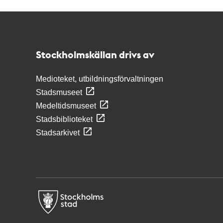
Kontakt
Stockholmskällan
Stockholmskällan drivs av
Medioteket, utbildningsförvaltningen
Stadsmuseet
Medeltidsmuseet
Stadsbiblioteket
Stadsarkivet