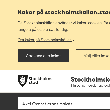
Kakor på stockholmskallan
.st
På Stockholmskällan använder vi kakor, cookies, för a
fungera på ett bra sätt för dig.
Om kakor på Stockholmskällan
Godkänn alla kakor
Välj vilka kak
Till
Till
Stockholmsk
navigationen
huvudinnehållet
Historia i ord, ljud oc
Sök
Fritextsök