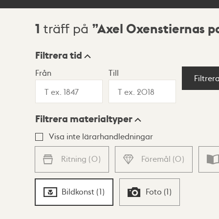
1
Axel Oxenstiernas p
träff på
Sökresultat
Filtrera tid
Från
Till
Visningsläge
Filtrer
Filtrera materialtyper
Lista
Karta
Visa inte lärarhandledningar
Ritning
(
0
)
Föremål
(
0
)
Bildkonst
(
1
)
Foto
(
1
)