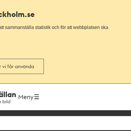
ockholm.se
tt sammanställa statistik och för att webbplatsen ska
or vi får använda
ällan
Meny
h bild