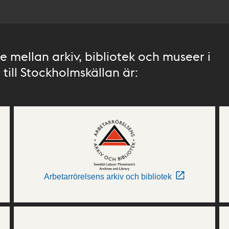
 mellan arkiv, bibliotek och museer i
till Stockholmskällan är:
Arbetarrörelsens arkiv och bibliotek