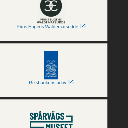
Prins Eugens Waldemarsudde
Riksbankens arkiv