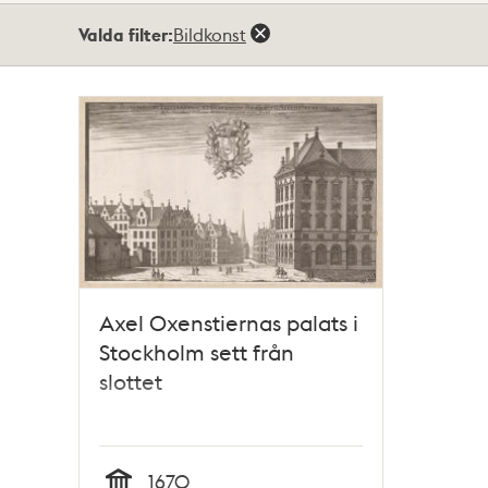
Totalt
Valda filter:
Bildkonst
1
träffar
Axel Oxenstiernas palats i
Stockholm sett från
slottet
1670