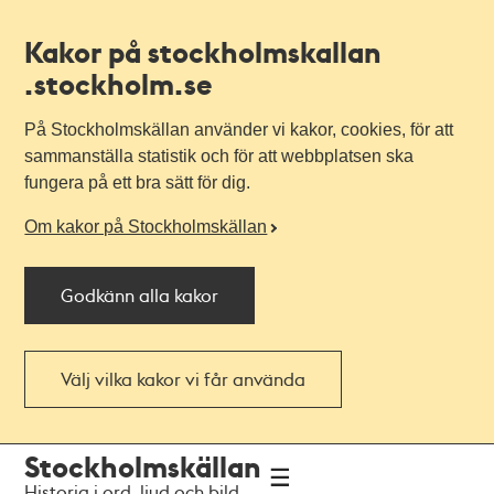
Kakor på stockholmskallan
.stockholm.se
På Stockholmskällan använder vi kakor, cookies, för att
sammanställa statistik och för att webbplatsen ska
fungera på ett bra sätt för dig.
Om kakor på Stockholmskällan
Godkänn alla kakor
Välj vilka kakor vi får använda
Till
Till
Stockholmskällan
navigationen
huvudinnehållet
Historia i ord, ljud och bild