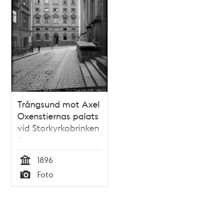
Trångsund mot Axel
Oxenstiernas palats
vid Storkyrkobrinken
2
1896
Tid
Foto
Typ