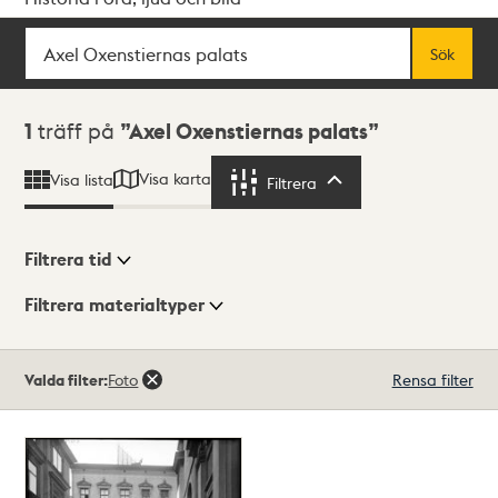
Sök
Fritextsök
Sök
Sökresultat
1
träff på
Axel Oxenstiernas palats
Visa karta
Visa lista
Filtrera
Filtrera
Filtrera tid
Filtrera materialtyper
Visningsläge
Totalt
Valda filter:
Foto
Rensa filter
1
träffar
Lista
Karta