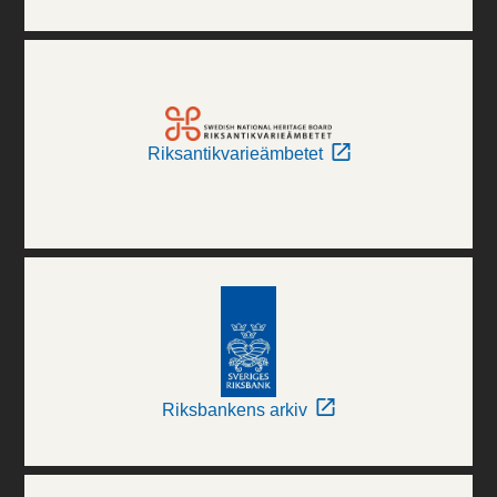
Riksantikvarieämbetet
Riksbankens arkiv