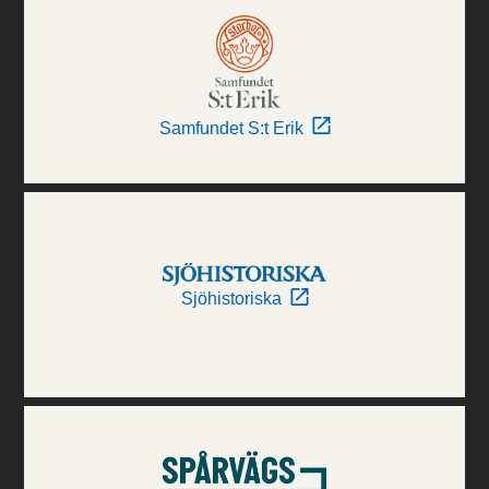
Samfundet S:t Erik
Sjöhistoriska