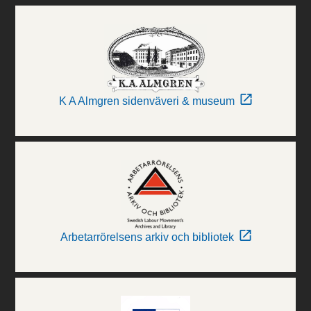
K A Almgren sidenväveri & museum
Arbetarrörelsens arkiv och bibliotek