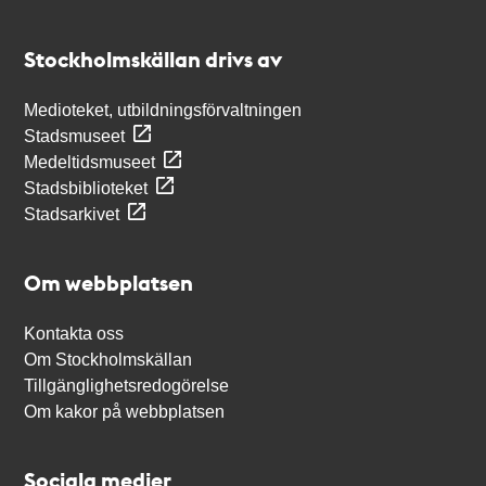
Kontakt
Stockholmskällan
Stockholmskällan drivs av
Medioteket, utbildningsförvaltningen
Stadsmuseet
Medeltidsmuseet
Stadsbiblioteket
Stadsarkivet
Om webbplatsen
Kontakta oss
Om Stockholmskällan
Tillgänglighetsredogörelse
Om kakor på webbplatsen
Sociala medier