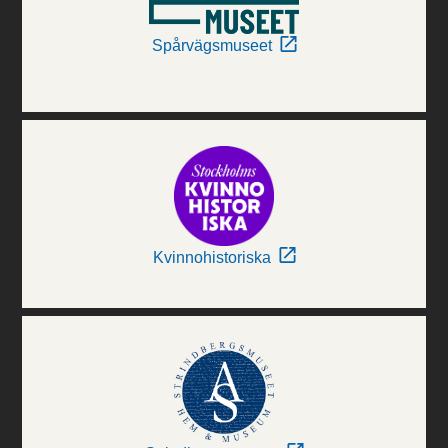
Spårvägsmuseet
Kvinnohistoriska