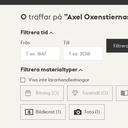
0
Axel Oxenstiernas
träffar på
Sökresultat
Filtrera tid
Från
Till
Visningsläge
Filtrer
Filtrera materialtyper
Lista
Karta
Visa inte lärarhandledningar
Ritning
(
0
)
Föremål
(
0
)
Bildkonst
(
1
)
Foto
(
1
)