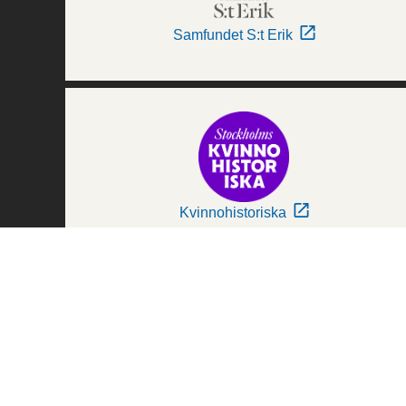
Samfundet S:t Erik
Kvinnohistoriska
Världskulturmuseerna