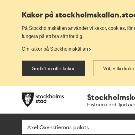
Kakor på stockholmskallan
.st
På Stockholmskällan använder vi kakor, cookies, för a
fungera på ett bra sätt för dig.
Om kakor på Stockholmskällan
Godkänn alla kakor
Välj vilka kak
Till
Till
Stockholmsk
navigationen
huvudinnehållet
Historia i ord, ljud oc
Sök
Fritextsök