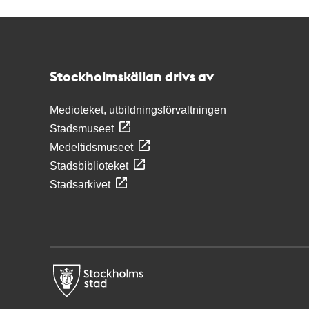
Kontakt
Stockholmskällan
Stockholmskällan drivs av
Medioteket, utbildningsförvaltningen
Stadsmuseet
Medeltidsmuseet
Stadsbiblioteket
Stadsarkivet