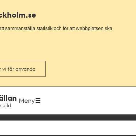
ockholm.se
tt sammanställa statistik och för att webbplatsen ska
or vi får använda
ällan
Meny
h bild