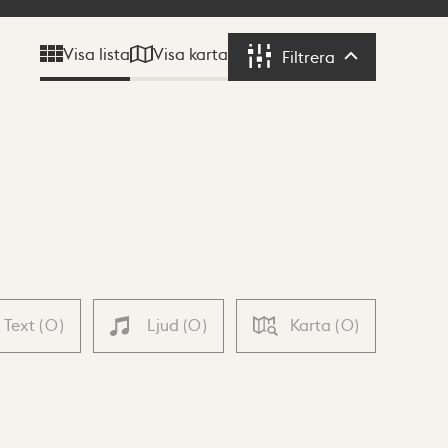
Visa karta
Visa lista
Filtrera
Filtrera
Text
(
0
)
Ljud
(
0
)
Karta
(
0
)