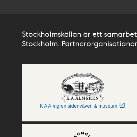
Stockholmskällan är ett samarbete
Stockholm. Partnerorganisationer 
K A Almgren sidenväveri & museum