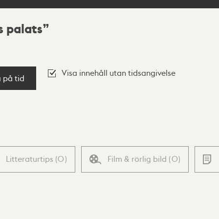
 palats
Visa innehåll utan tidsangivelse
a på tid
Litteraturtips
(
0
)
Film & rörlig bild
(
0
)