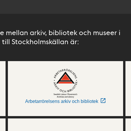
 mellan arkiv, bibliotek och museer i
till Stockholmskällan är:
Arbetarrörelsens arkiv och bibliotek