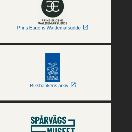
Prins Eugens Waldemarsudde
Riksbankens arkiv