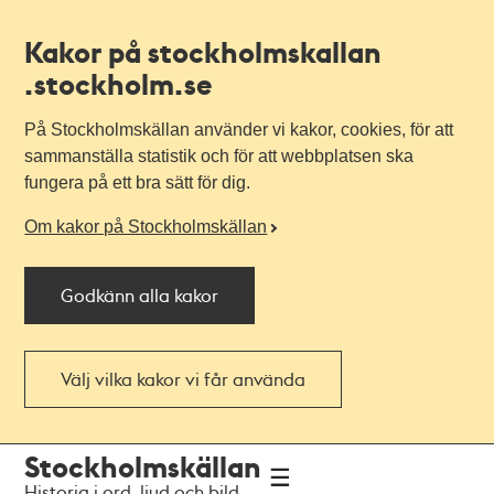
Kakor på stockholmskallan
.stockholm.se
På Stockholmskällan använder vi kakor, cookies, för att
sammanställa statistik och för att webbplatsen ska
fungera på ett bra sätt för dig.
Om kakor på Stockholmskällan
Godkänn alla kakor
Välj vilka kakor vi får använda
Till
Till
Stockholmskällan
navigationen
huvudinnehållet
Historia i ord, ljud och bild