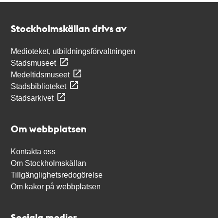
Kontakt
Stockholmskällan
Stockholmskällan drivs av
Medioteket, utbildningsförvaltningen
Stadsmuseet
Medeltidsmuseet
Stadsbiblioteket
Stadsarkivet
Om webbplatsen
Kontakta oss
Om Stockholmskällan
Tillgänglighetsredogörelse
Om kakor på webbplatsen
Sociala medier