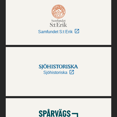
Samfundet S:t Erik
Sjöhistoriska