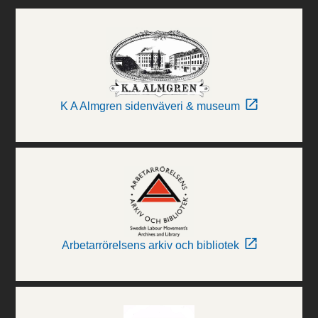
K A Almgren sidenväveri & museum
Arbetarrörelsens arkiv och bibliotek