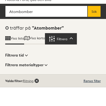
Sök
Fritextsök
Sök
Sökresultat
0
träffar på
Atombomber
Visa karta
Visa lista
Filtrera
Filtrera
Filtrera tid
Filtrera materialtyper
Visningsläge
Totalt
Valda filter:
Ritning
Rensa filter
0
träffar
Lista
Karta