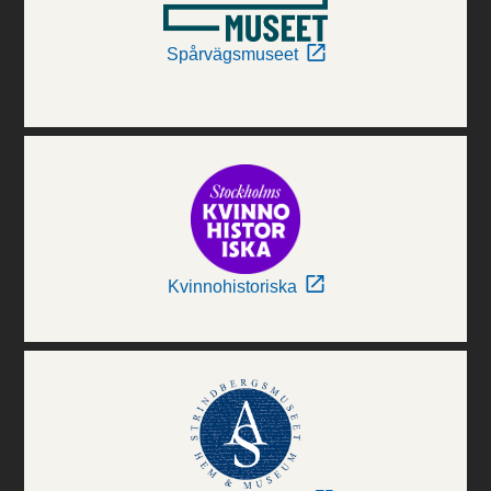
Spårvägsmuseet
Kvinnohistoriska