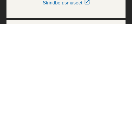
Strindbergsmuseet
Thielska Galleriet
Världskulturmuseerna