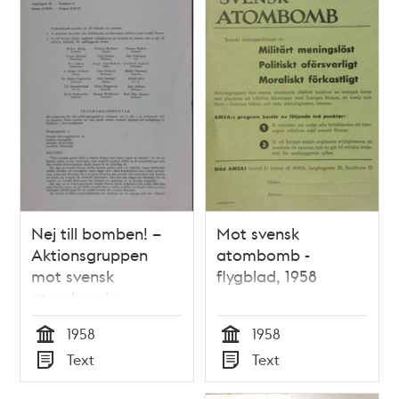
Nej till bomben! –
Mot svensk
Aktionsgruppen
atombomb -
mot svensk
flygblad, 1958
atombombs
program, 1958
1958
1958
Tid
Tid
Text
Text
Typ
Typ