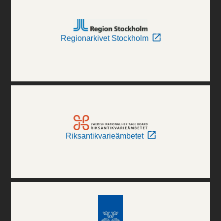
Regionarkivet Stockholm
Riksantikvarieämbetet