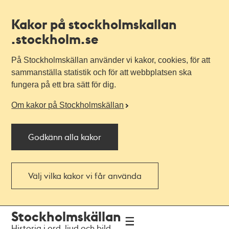
Kakor på stockholmskallan
.stockholm.se
På Stockholmskällan använder vi kakor, cookies, för att
sammanställa statistik och för att webbplatsen ska
fungera på ett bra sätt för dig.
Om kakor på Stockholmskällan
Godkänn alla kakor
Välj vilka kakor vi får använda
Till
Till
Stockholmskällan
navigationen
huvudinnehållet
Historia i ord, ljud och bild