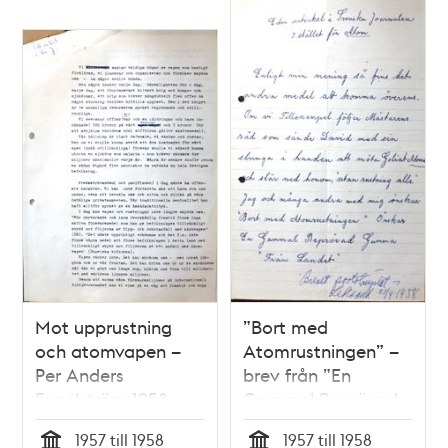
Mot upprustning
”Bort med
och atomvapen –
Atomrustningen” –
Per Anders
brev från ”En
Fogelström 1958
Gammal Beprövad
Gumma från
1957 till 1958
1957 till 1958
Landet” 1958