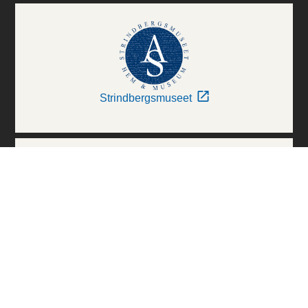
Strindbergsmuseet
Thielska Galleriet