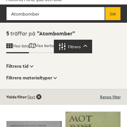
Sök
Fritextsök
Sök
Sökresultat
5
träffar på
Atombomber
Visa karta
Visa lista
Filtrera
Filtrera
Filtrera tid
Filtrera materialtyper
Visningsläge
Totalt
Valda filter:
Text
Rensa filter
5
träffar
Lista
Karta