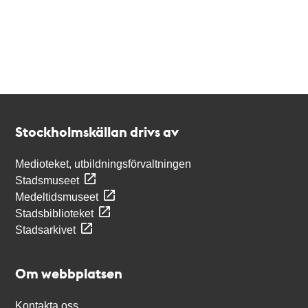
Kontakt
Stockholmskällan
Stockholmskällan drivs av
Medioteket, utbildningsförvaltningen
Stadsmuseet
Medeltidsmuseet
Stadsbiblioteket
Stadsarkivet
Om webbplatsen
Kontakta oss