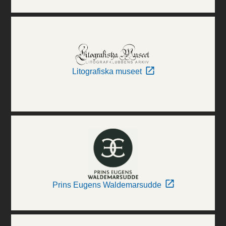
Litografiska museet
Prins Eugens Waldemarsudde