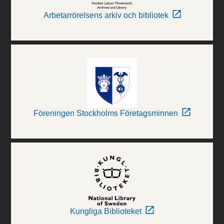
Arbetarrörelsens arkiv och bibliotek
Föreningen Stockholms Företagsminnen
Kungliga Biblioteket