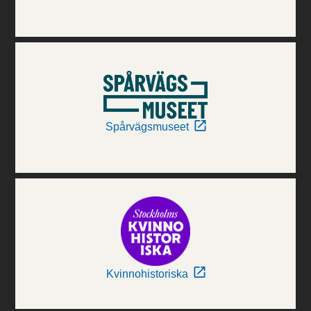
Spårvägsmuseet
Kvinnohistoriska