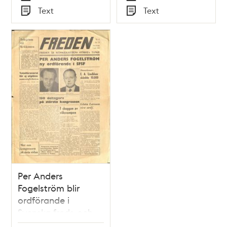
Tid
Tid
Text
Text
Typ
Typ
Per Anders
Fogelström blir
ordförande i
Svenska freds-och
skiljedomsföreningen