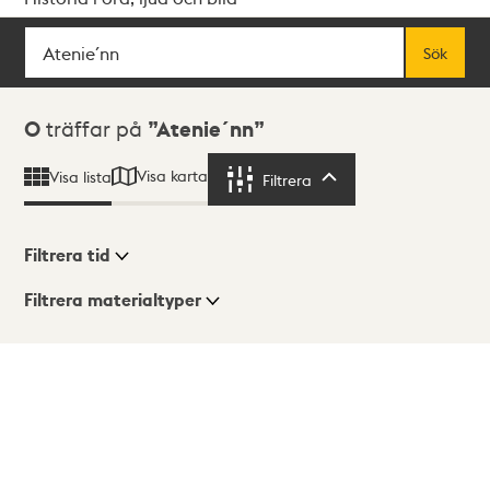
Sök
Fritextsök
Sök
Sökresultat
0
träffar på
Atenie´nn
Visa karta
Visa lista
Filtrera
Filtrera
Filtrera tid
Filtrera materialtyper
Visningsläge
Totalt
0
träffar
Lista
Karta