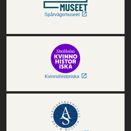
Spårvägsmuseet
Kvinnohistoriska