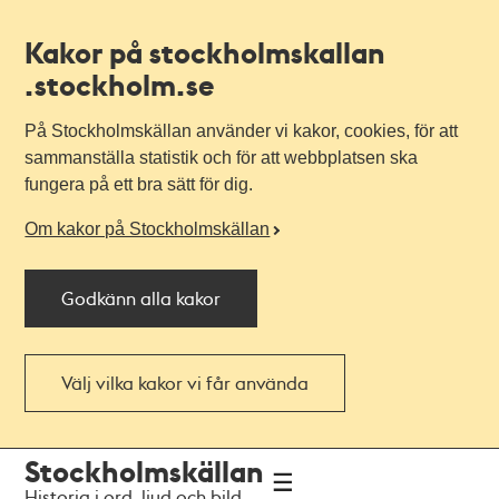
Kakor på stockholmskallan
.stockholm.se
På Stockholmskällan använder vi kakor, cookies, för att
sammanställa statistik och för att webbplatsen ska
fungera på ett bra sätt för dig.
Om kakor på Stockholmskällan
Godkänn alla kakor
Välj vilka kakor vi får använda
Till
Till
Stockholmskällan
navigationen
huvudinnehållet
Historia i ord, ljud och bild