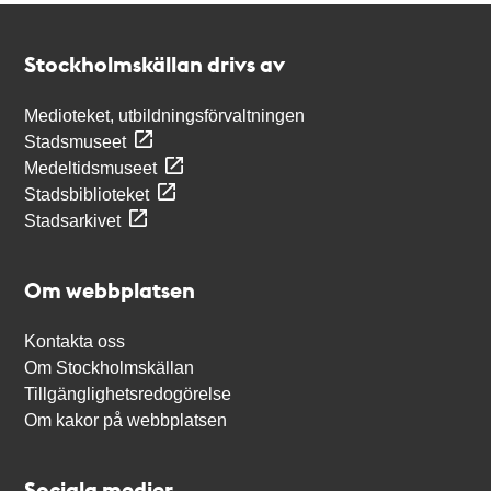
Kontakt
Stockholmskällan
Stockholmskällan drivs av
Medioteket, utbildningsförvaltningen
Stadsmuseet
Medeltidsmuseet
Stadsbiblioteket
Stadsarkivet
Om webbplatsen
Kontakta oss
Om Stockholmskällan
Tillgänglighetsredogörelse
Om kakor på webbplatsen
Sociala medier