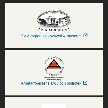
K A Almgren sidenväveri & museum
Arbetarrörelsens arkiv och bibliotek