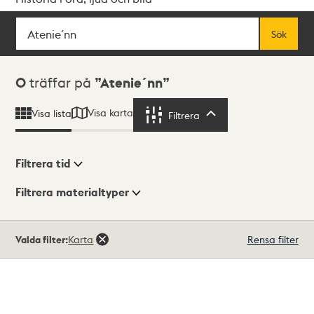
Sök
Fritextsök
Sök
Sökresultat
0
träffar på
Atenie´nn
Visa karta
Visa lista
Filtrera
Filtrera
Filtrera tid
Filtrera materialtyper
Visningsläge
Totalt
Valda filter:
Karta
Rensa filter
0
träffar
Lista
Karta