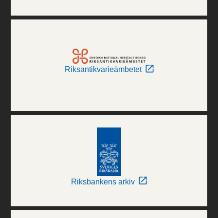
Riksantikvarieämbetet
Riksbankens arkiv