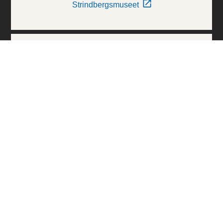
Strindbergsmuseet
Thielska Galleriet
Världskulturmuseerna