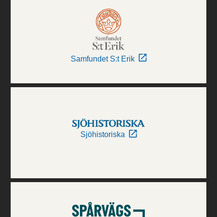
Samfundet S:t Erik
Sjöhistoriska