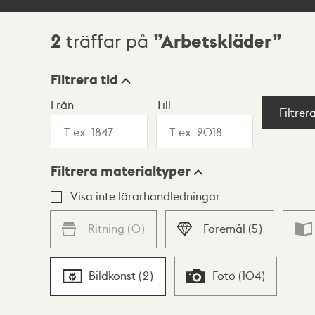
2
Arbetskläder
träffar på
Sökresultat
Filtrera tid
Från
Till
Visningsläge
Filtrer
Filtrera materialtyper
Lista
Karta
Visa inte lärarhandledningar
Ritning
(
0
)
Föremål
(
5
)
Bildkonst
(
2
)
Foto
(
104
)