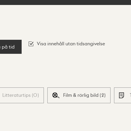
Visa innehåll utan tidsangivelse
a på tid
Litteraturtips
(
0
)
Film & rörlig bild
(
2
)