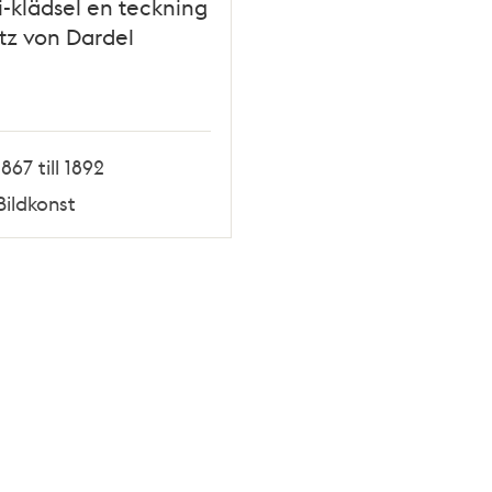
-klädsel en teckning
itz von Dardel
1867 till 1892
Bildkonst