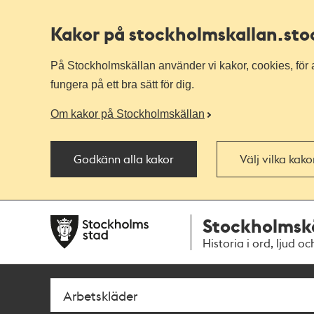
Kakor på stockholmskallan
.st
På Stockholmskällan använder vi kakor, cookies, för a
fungera på ett bra sätt för dig.
Om kakor på Stockholmskällan
Godkänn alla kakor
Välj vilka kak
Till
Till
Stockholmsk
navigationen
huvudinnehållet
Historia i ord, ljud oc
Sök
Fritextsök