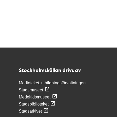
Kontakt
Stockholmskällan
Stockholmskällan drivs av
Medioteket, utbildningsförvaltningen
Stadsmuseet
Medeltidsmuseet
Stadsbiblioteket
Stadsarkivet