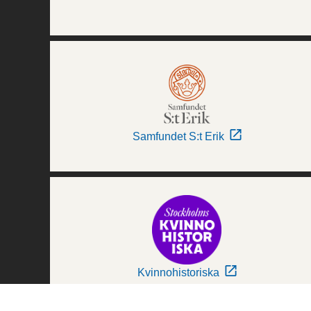
Samfundet S:t Erik
Kvinnohistoriska