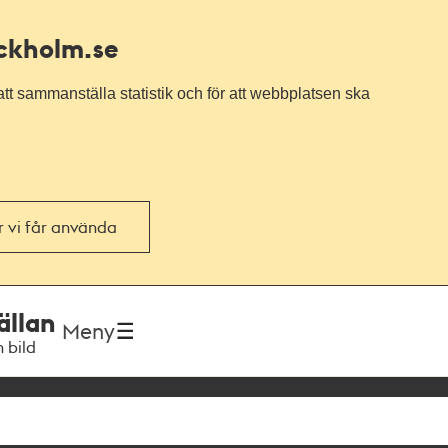
ockholm.se
tt sammanställa statistik och för att webbplatsen ska
or vi får använda
ällan
Meny
h bild