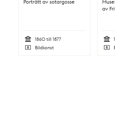
Porträtt av sotargosse
Musei
av Fr
1860 till 1877
Tid
Tid
Bildkonst
Typ
Typ