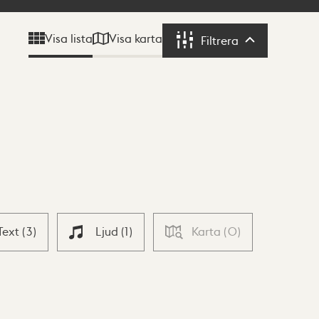
Visa karta
Visa lista
Filtrera
Filtrera
Text
(
3
)
Ljud
(
1
)
Karta
(
0
)