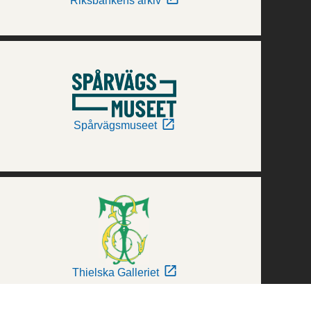
Riksbankens arkiv
Spårvägsmuseet
Thielska Galleriet