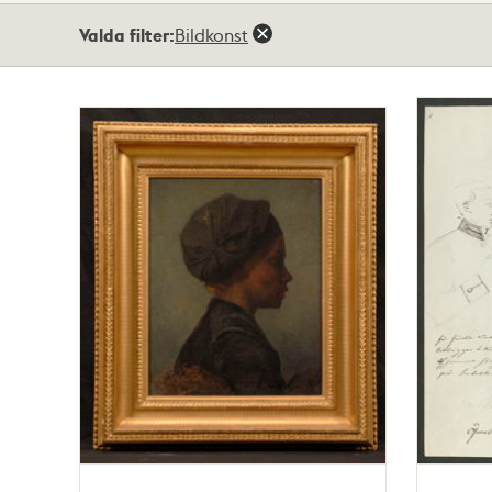
Totalt
Valda filter:
Bildkonst
2
träffar