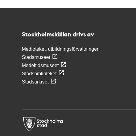
Kontakt
Stockholmskällan
Stockholmskällan drivs av
Medioteket, utbildningsförvaltningen
Stadsmuseet
Medeltidsmuseet
Stadsbiblioteket
Stadsarkivet