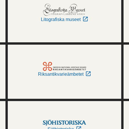
Litografiska museet
Riksantikvarieämbetet