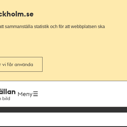
ockholm.se
tt sammanställa statistik och för att webbplatsen ska
or vi får använda
ällan
Meny
h bild