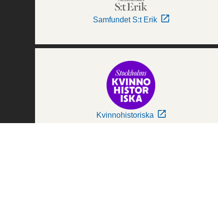
Samfundet S:t Erik
Kvinnohistoriska
Världskulturmuseerna