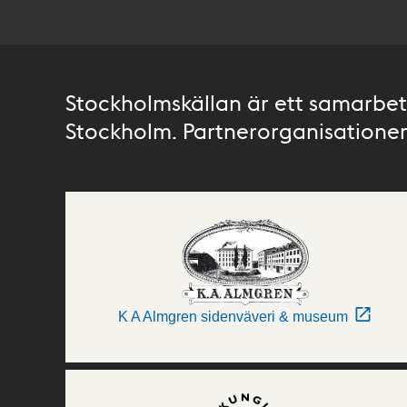
Stockholmskällan är ett samarbete
Stockholm. Partnerorganisationer 
K A Almgren sidenväveri & museum