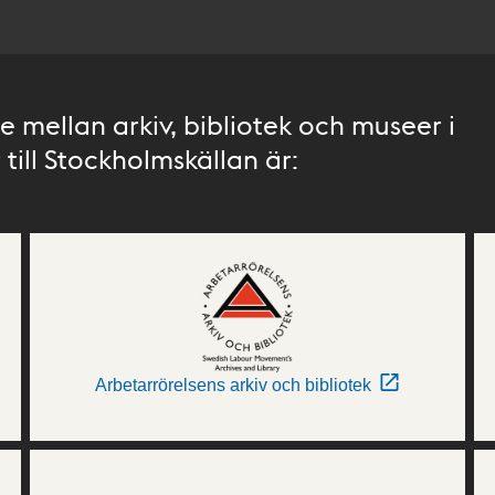
 mellan arkiv, bibliotek och museer i
till Stockholmskällan är:
Arbetarrörelsens arkiv och bibliotek