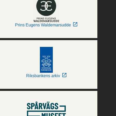
Prins Eugens Waldemarsudde
Riksbankens arkiv