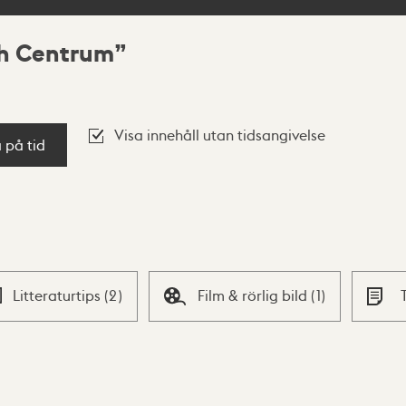
ch Centrum
Visa innehåll utan tidsangivelse
a på tid
Litteraturtips
(
2
)
Film & rörlig bild
(
1
)