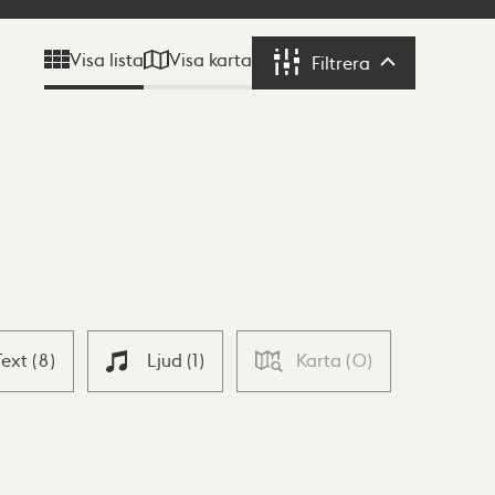
Visa karta
Visa lista
Filtrera
Filtrera
Text
(
8
)
Ljud
(
1
)
Karta
(
0
)