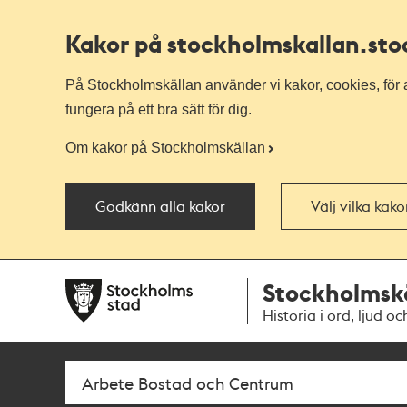
Kakor på stockholmskallan
.st
På Stockholmskällan använder vi kakor, cookies, för a
fungera på ett bra sätt för dig.
Om kakor på Stockholmskällan
Godkänn alla kakor
Välj vilka kak
Till
Till
Stockholmsk
navigationen
huvudinnehållet
Historia i ord, ljud oc
Sök
Fritextsök