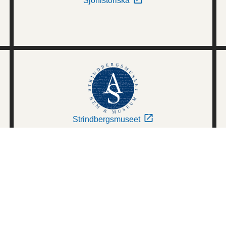
Sjöhistoriska
Strindbergsmuseet