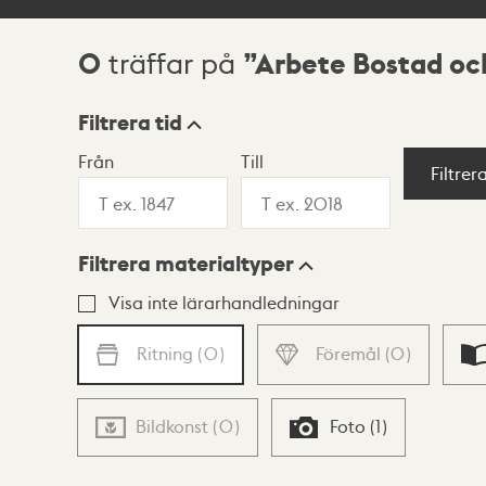
0
Arbete Bostad o
träffar på
Sökresultat
Filtrera tid
Från
Till
Visningsläge
Filtrer
Filtrera materialtyper
Lista
Karta
Visa inte lärarhandledningar
Ritning
(
0
)
Föremål
(
0
)
Bildkonst
(
0
)
Foto
(
1
)