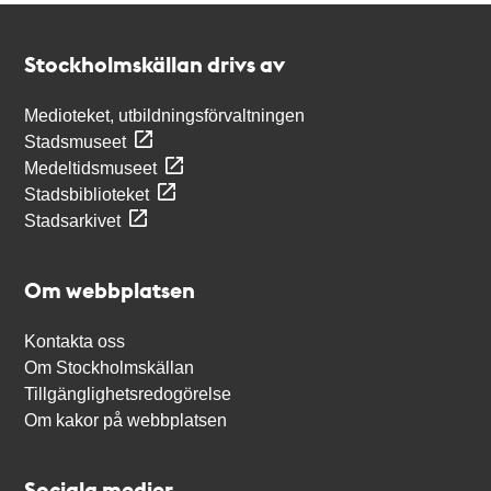
Kontakt
Stockholmskällan
Stockholmskällan drivs av
Medioteket, utbildningsförvaltningen
Stadsmuseet
Medeltidsmuseet
Stadsbiblioteket
Stadsarkivet
Om webbplatsen
Kontakta oss
Om Stockholmskällan
Tillgänglighetsredogörelse
Om kakor på webbplatsen
Sociala medier