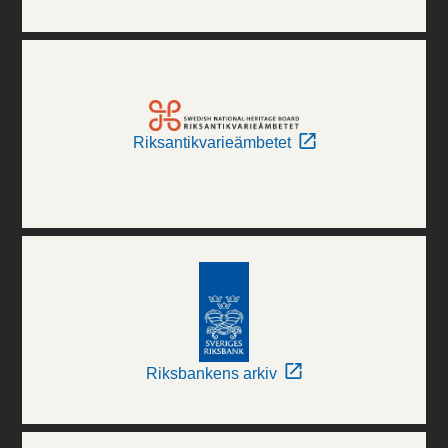
Riksantikvarieämbetet
Riksbankens arkiv