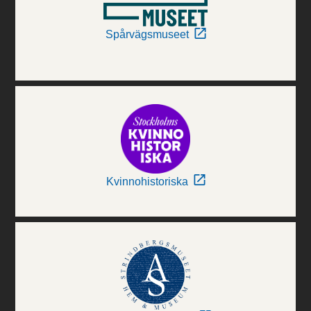
Spårvägsmuseet
Kvinnohistoriska