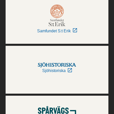
Samfundet S:t Erik
Sjöhistoriska