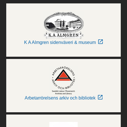
K A Almgren sidenväveri & museum
Arbetarrörelsens arkiv och bibliotek