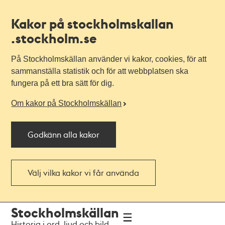
Kakor på stockholmskallan
.stockholm.se
På Stockholmskällan använder vi kakor, cookies, för att
sammanställa statistik och för att webbplatsen ska
fungera på ett bra sätt för dig.
Om kakor på Stockholmskällan
Godkänn alla kakor
Välj vilka kakor vi får använda
Till
Till
Stockholmskällan
navigationen
huvudinnehållet
Historia i ord, ljud och bild