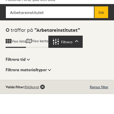
Sök
Fritextsök
Sök
Sökresultat
0
träffar på
Arbetareinstitutet
Visa karta
Visa lista
Filtrera
Filtrera
Filtrera tid
Filtrera materialtyper
Visningsläge
Totalt
Valda filter:
Bildkonst
Rensa filter
0
träffar
Lista
Karta