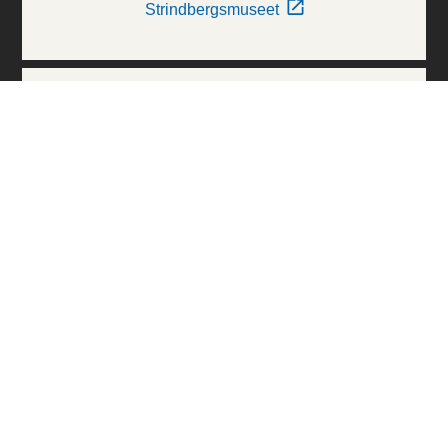
Strindbergsmuseet
Thielska Galleriet
Världskulturmuseerna