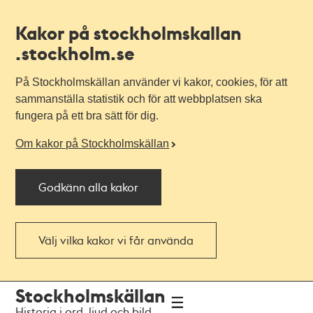
Kakor på stockholmskallan
.stockholm.se
På Stockholmskällan använder vi kakor, cookies, för att
sammanställa statistik och för att webbplatsen ska
fungera på ett bra sätt för dig.
Om kakor på Stockholmskällan
Godkänn alla kakor
Välj vilka kakor vi får använda
Till
Till
Stockholmskällan
navigationen
huvudinnehållet
Historia i ord, ljud och bild