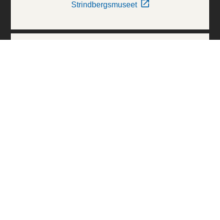
Strindbergsmuseet
Thielska Galleriet
Världskulturmuseerna