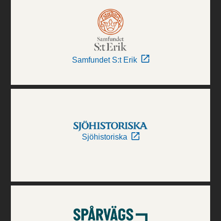
Samfundet S:t Erik
Sjöhistoriska