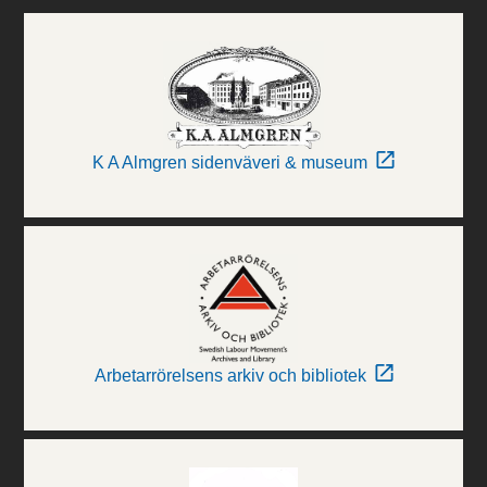
K A Almgren sidenväveri & museum
Arbetarrörelsens arkiv och bibliotek