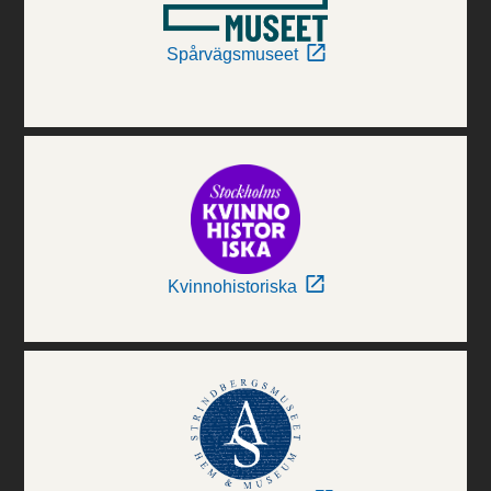
Spårvägsmuseet
Kvinnohistoriska