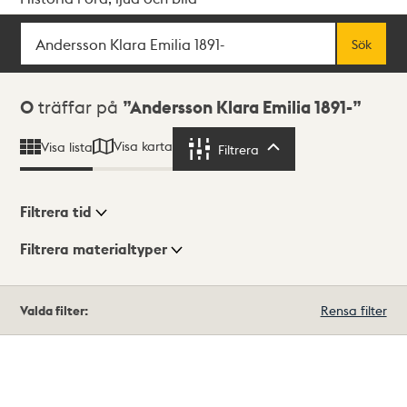
Sök
Fritextsök
Sök
Sökresultat
0
träffar på
Andersson Klara Emilia 1891-
Visa karta
Visa lista
Filtrera
Filtrera
Filtrera tid
Filtrera materialtyper
Visningsläge
Totalt
Valda filter:
Rensa filter
0
träffar
Lista
Karta