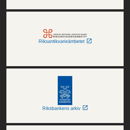
Riksantikvarieämbetet
Riksbankens arkiv