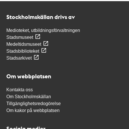
Kontakt
Stockholmskällan
Stockholmskällan drivs av
Medioteket, utbildningsförvaltningen
Stadsmuseet
Medeltidsmuseet
Stadsbiblioteket
Stadsarkivet
Om webbplatsen
Kontakta oss
Om Stockholmskällan
Tillgänglighetsredogörelse
Om kakor på webbplatsen
Sociala medier