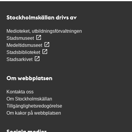
Kontakt
Stockholmskällan
Stockholmskällan drivs av
Medioteket, utbildningsförvaltningen
Stadsmuseet
Medeltidsmuseet
Stadsbiblioteket
Stadsarkivet
Om webbplatsen
Kontakta oss
Om Stockholmskällan
Tillgänglighetsredogörelse
Om kakor på webbplatsen
Sociala medier