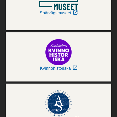
Spårvägsmuseet
Kvinnohistoriska