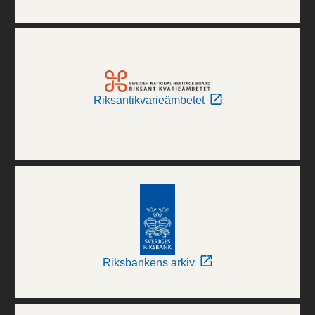
Riksantikvarieämbetet
Riksbankens arkiv