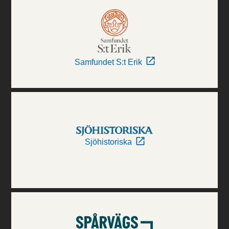
Samfundet S:t Erik
Sjöhistoriska