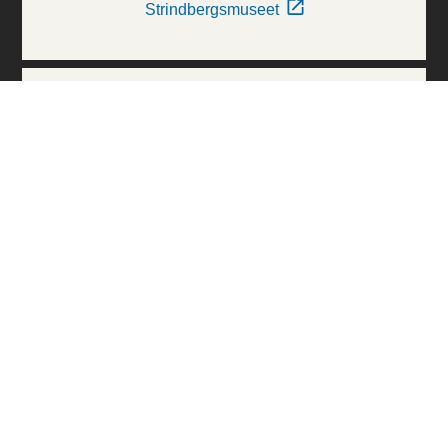
Strindbergsmuseet
Thielska Galleriet
Världskulturmuseerna