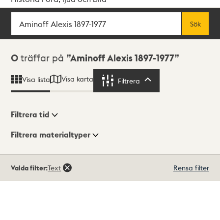
Sök
Fritextsök
Sök
Sökresultat
0
träffar på
Aminoff Alexis 1897-1977
Visa karta
Visa lista
Filtrera
Filtrera
Filtrera tid
Filtrera materialtyper
Visningsläge
Totalt
Valda filter:
Text
Rensa filter
0
träffar
Lista
Karta