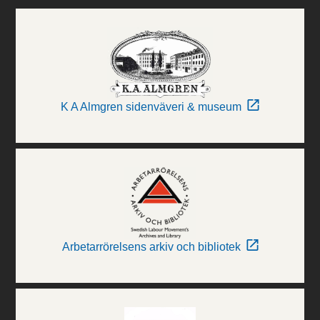
K A Almgren sidenväveri & museum
Arbetarrörelsens arkiv och bibliotek