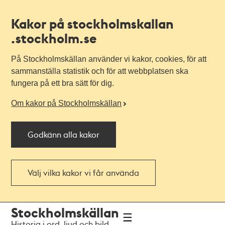
Kakor på stockholmskallan
.stockholm.se
På Stockholmskällan använder vi kakor, cookies, för att
sammanställa statistik och för att webbplatsen ska
fungera på ett bra sätt för dig.
Om kakor på Stockholmskällan
Godkänn alla kakor
Välj vilka kakor vi får använda
Till
Till
Stockholmskällan
navigationen
huvudinnehållet
Historia i ord, ljud och bild