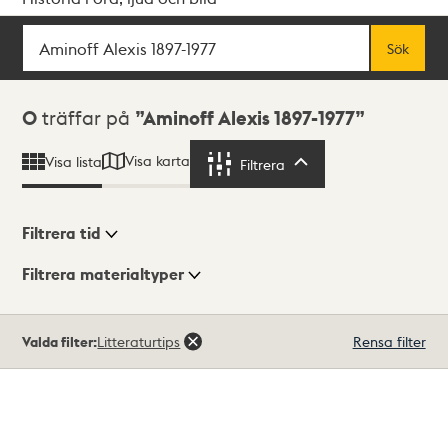
Sök
Fritextsök
Sök
Sökresultat
0
träffar på
Aminoff Alexis 1897-1977
Visa karta
Visa lista
Filtrera
Filtrera
Filtrera tid
Filtrera materialtyper
Visningsläge
Totalt
Valda filter:
Litteraturtips
Rensa filter
0
träffar
Lista
Karta