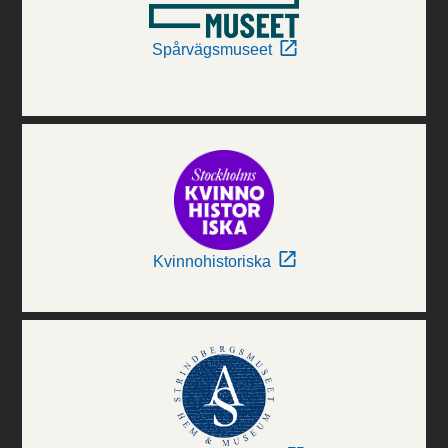
Spårvägsmuseet
Kvinnohistoriska