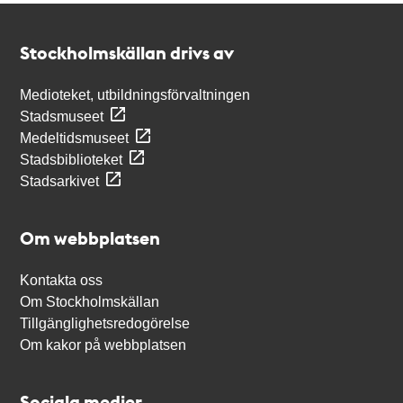
Kontakt
Stockholmskällan
Stockholmskällan drivs av
Medioteket, utbildningsförvaltningen
Stadsmuseet
Medeltidsmuseet
Stadsbiblioteket
Stadsarkivet
Om webbplatsen
Kontakta oss
Om Stockholmskällan
Tillgänglighetsredogörelse
Om kakor på webbplatsen
Sociala medier