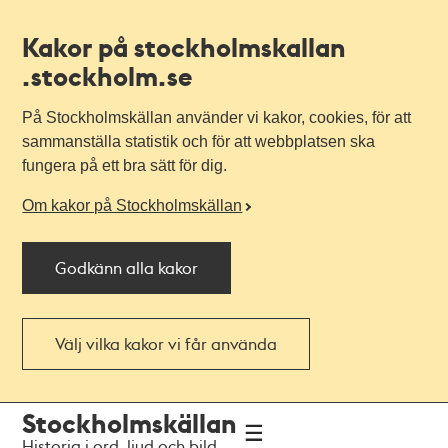
Kakor på stockholmskallan
.stockholm.se
På Stockholmskällan använder vi kakor, cookies, för att
sammanställa statistik och för att webbplatsen ska
fungera på ett bra sätt för dig.
Om kakor på Stockholmskällan
Godkänn alla kakor
Välj vilka kakor vi får använda
Till
Till
Stockholmskällan
navigationen
huvudinnehållet
Historia i ord, ljud och bild