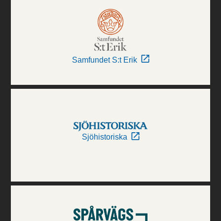
Samfundet S:t Erik
Sjöhistoriska