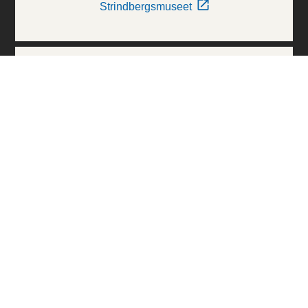
Strindbergsmuseet
Thielska Galleriet
Världskulturmuseerna