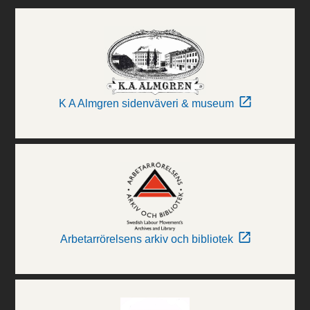
K A Almgren sidenväveri & museum
Arbetarrörelsens arkiv och bibliotek