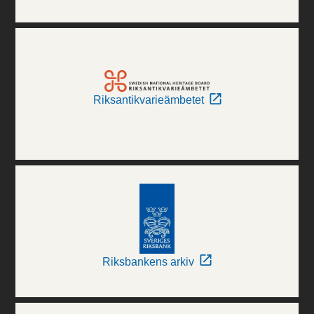
Riksantikvarieämbetet
Riksbankens arkiv