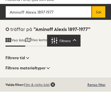
Sök
Fritextsök
Sök
Sökresultat
0
träffar på
Aminoff Alexis 1897-1977
Visa karta
Visa lista
Filtrera
Filtrera
Filtrera tid
Filtrera materialtyper
Visningsläge
Totalt
Valda filter:
Film & rörlig bild
Rensa filter
0
träffar
Lista
Karta