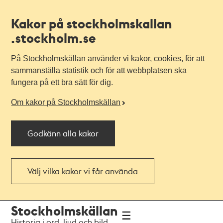
Kakor på stockholmskallan
.stockholm.se
På Stockholmskällan använder vi kakor, cookies, för att
sammanställa statistik och för att webbplatsen ska
fungera på ett bra sätt för dig.
Om kakor på Stockholmskällan
Godkänn alla kakor
Välj vilka kakor vi får använda
Till
Till
Stockholmskällan
navigationen
huvudinnehållet
Historia i ord, ljud och bild