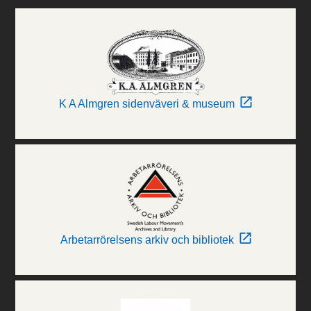
K A Almgren sidenväveri & museum
Arbetarrörelsens arkiv och bibliotek