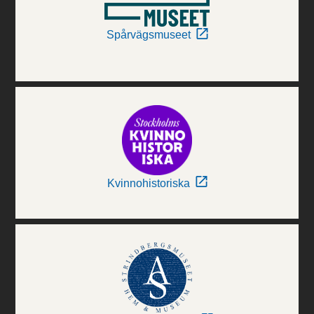
Spårvägsmuseet
Kvinnohistoriska