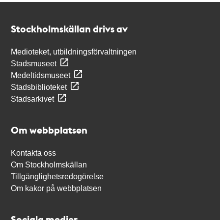
Kontakt
Stockholmskällan
Stockholmskällan drivs av
Medioteket, utbildningsförvaltningen
Stadsmuseet
Medeltidsmuseet
Stadsbiblioteket
Stadsarkivet
Om webbplatsen
Kontakta oss
Om Stockholmskällan
Tillgänglighetsredogörelse
Om kakor på webbplatsen
Sociala medier