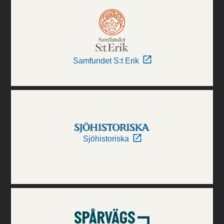
Samfundet S:t Erik
Sjöhistoriska