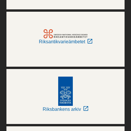
Riksantikvarieämbetet
Riksbankens arkiv