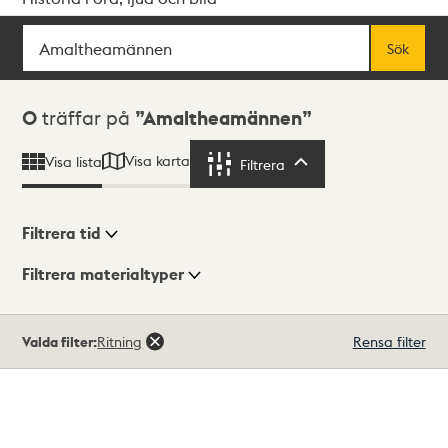
Sök
Fritextsök
Sök
Sökresultat
0
träffar på
Amaltheamännen
Visa karta
Visa lista
Filtrera
Filtrera
Filtrera tid
Filtrera materialtyper
Visningsläge
Totalt
Valda filter:
Ritning
Rensa filter
0
träffar
Lista
Karta