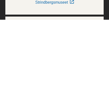
Strindbergsmuseet
Thielska Galleriet
Världskulturmuseerna