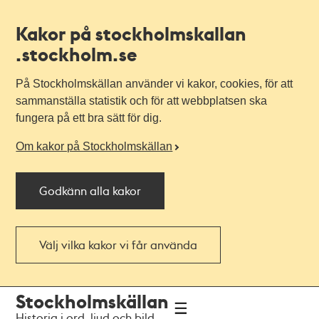
Kakor på stockholmskallan
.stockholm.se
På Stockholmskällan använder vi kakor, cookies, för att
sammanställa statistik och för att webbplatsen ska
fungera på ett bra sätt för dig.
Om kakor på Stockholmskällan
Godkänn alla kakor
Välj vilka kakor vi får använda
Till
Till
Stockholmskällan
navigationen
huvudinnehållet
Historia i ord, ljud och bild