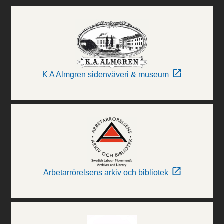
K A Almgren sidenväveri & museum
Arbetarrörelsens arkiv och bibliotek