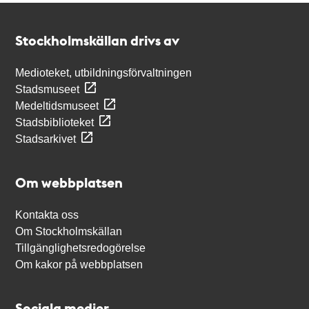
Kontakt
Stockholmskällan
Stockholmskällan drivs av
Medioteket, utbildningsförvaltningen
Stadsmuseet
Medeltidsmuseet
Stadsbiblioteket
Stadsarkivet
Om webbplatsen
Kontakta oss
Om Stockholmskällan
Tillgänglighetsredogörelse
Om kakor på webbplatsen
Sociala medier