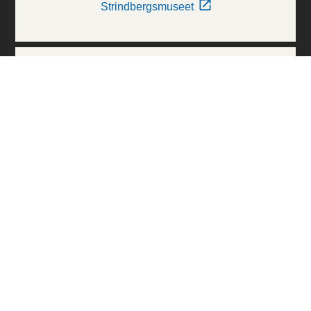
Strindbergsmuseet
Thielska Galleriet
Världskulturmuseerna