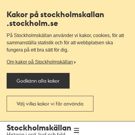
Kakor på stockholmskallan
.stockholm.se
På Stockholmskällan använder vi kakor, cookies, för att
sammanställa statistik och för att webbplatsen ska
fungera på ett bra sätt för dig.
Om kakor på Stockholmskällan
Godkänn alla kakor
Välj vilka kakor vi får använda
Till
Till
Stockholmskällan
navigationen
huvudinnehållet
Historia i ord, ljud och bild