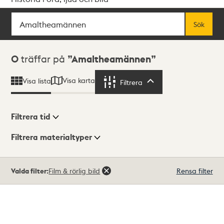
Sök
Fritextsök
Sök
Sökresultat
0
träffar på
Amaltheamännen
Visa karta
Visa lista
Filtrera
Filtrera
Filtrera tid
Filtrera materialtyper
Visningsläge
Totalt
Valda filter:
Film & rörlig bild
Rensa filter
0
träffar
Lista
Karta