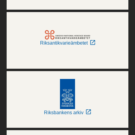
Riksantikvarieämbetet
Riksbankens arkiv