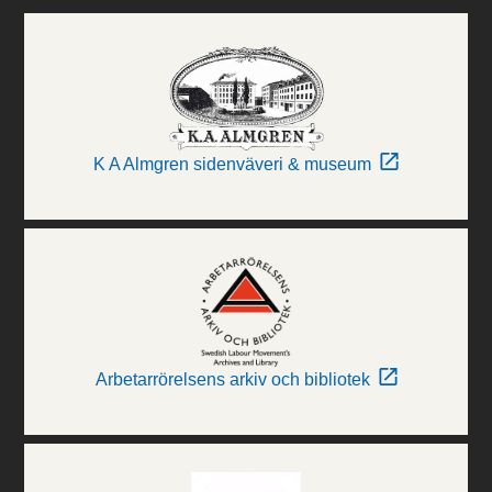
K A Almgren sidenväveri & museum
Arbetarrörelsens arkiv och bibliotek