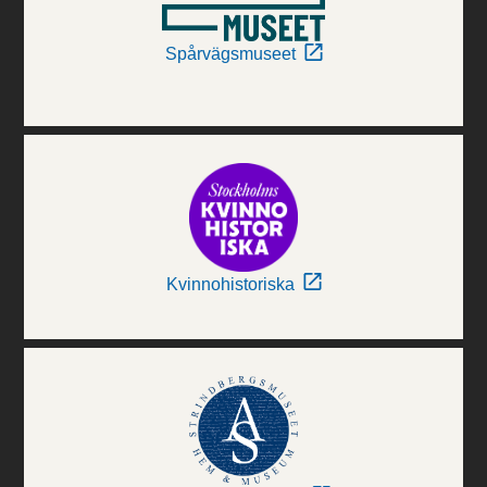
Spårvägsmuseet
Kvinnohistoriska