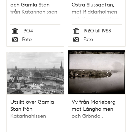
och Gamla Stan
Östra Slussgatan,
från Katarinahissen
mot Riddarholmen
och Kornhamnstorg
före 1928. I mitten
1904
1920 till 1928
det s.k.
Tid
Tid
Foto
Foto
""Strykjärnet""
Typ
Typ
Utsikt över Gamla
Vy från Marieberg
Stan från
mot Långholmen
Katarinahissen
och Gröndal.