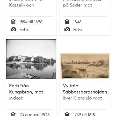
Kastell- och
på Söder mot
Skeppsholmen mot
Kastellholmen och
Södermalm
Djurgården
1894 till 1896
1846
Tid
Tid
Foto
Foto
Typ
Typ
Parti från
Vy från
Kungsbron, mot
Sabbatsbergshöjden
sydost
över Klara sjö mot
Gamla stan och
Kungsholmen
10 augusti 1908
1739 till 1818