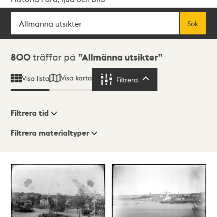
Sök
Fritextsök
Sök
Sökresultat
800
träffar på
Allmänna utsikter
Visa karta
Visa lista
Filtrera
Filtrera
Filtrera tid
Filtrera materialtyper
Visningsläge
Totalt
800
träffar
Lista
Karta