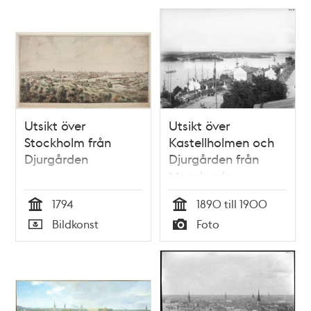
Utsikt över
Utsikt över
Stockholm från
Kastellholmen och
Djurgården
Djurgården från
Mosebacke
1794
1890 till 1900
Tid
Tid
Bildkonst
Foto
Typ
Typ