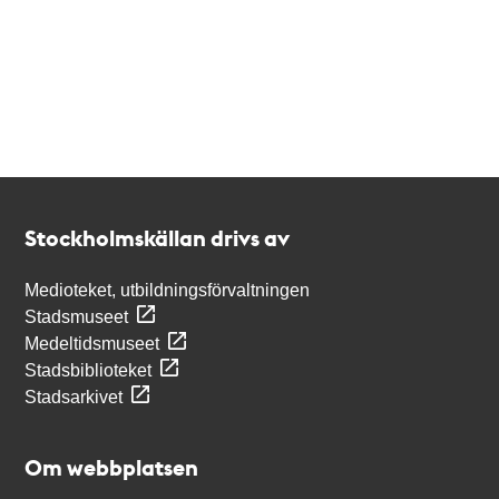
Kontakt
Stockholmskällan
Stockholmskällan drivs av
Medioteket, utbildningsförvaltningen
Stadsmuseet
Medeltidsmuseet
Stadsbiblioteket
Stadsarkivet
Om webbplatsen