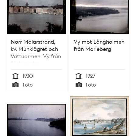
Norr Mälarstrand,
Vy mot Långholmen
kv. Munklägret och
från Marieberg
Vattuormen. Vy från
Södermalm
1930
1927
Tid
Tid
Foto
Foto
Typ
Typ