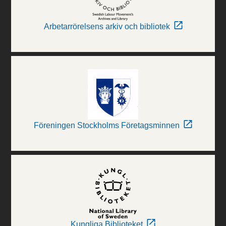
Arbetarrörelsens arkiv och bibliotek
Föreningen Stockholms Företagsminnen
Kungliga Biblioteket