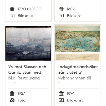
Mose Backe au
1790 till 1800
1806
Södermalm
Tid
Tid
Bildkonst
Bildkonst
Typ
Typ
Vy mot Slussen och
Ladugårdslandsviken
Gamla Stan med
från slutet af
bl.a. Restaurang
Nybrohamnen till
Pelikan t.v
Djurgårdsbron år
1840 tecknadt efter
1927
1894
Ungdoms minnet år
Tid
Tid
Foto
Bildkonst
1894 af J.L.F.
Typ
Typ