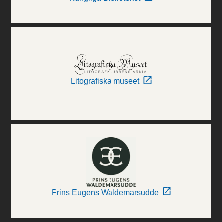
Litografiska museet
Prins Eugens Waldemarsudde