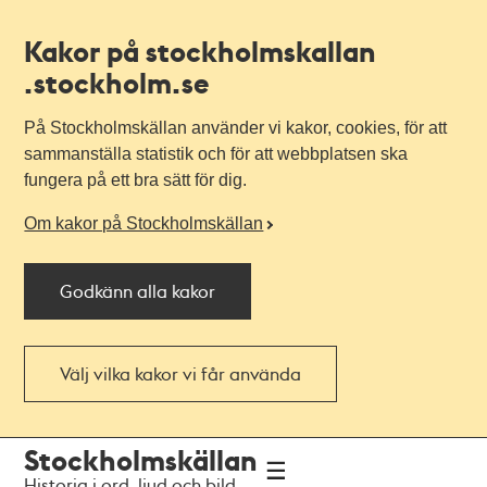
Kakor på stockholmskallan
.stockholm.se
På Stockholmskällan använder vi kakor, cookies, för att
sammanställa statistik och för att webbplatsen ska
fungera på ett bra sätt för dig.
Om kakor på Stockholmskällan
Godkänn alla kakor
Välj vilka kakor vi får använda
Till
Till
Stockholmskällan
navigationen
huvudinnehållet
Historia i ord, ljud och bild