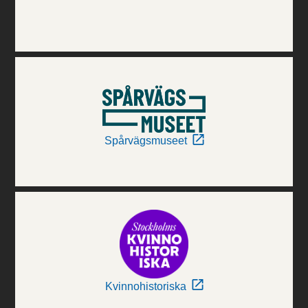
Spårvägsmuseet
Kvinnohistoriska