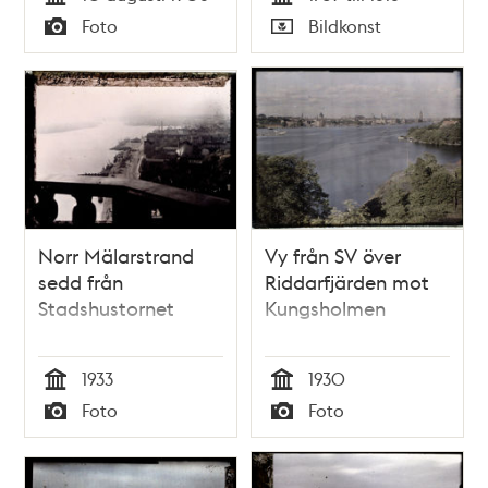
Tid
Tid
Foto
Bildkonst
Typ
Typ
Norr Mälarstrand
Vy från SV över
sedd från
Riddarfjärden mot
Stadshustornet
Kungsholmen
1933
1930
Tid
Tid
Foto
Foto
Typ
Typ