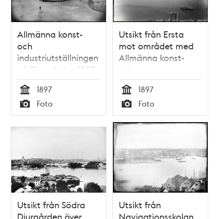
Allmänna konst-
Utsikt från Ersta
och
mot området med
industriutställningen
Allmänna konst-
på Djurgården 1897
och
industriutställningen
1897
1897
på Djurgården
Tid
Tid
Foto
Foto
Typ
Typ
Utsikt från Södra
Utsikt från
Djurgården över
Navigationsskolan