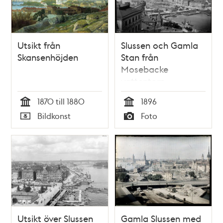
Utsikt från
Slussen och Gamla
Skansenhöjden
Stan från
Mosebacke
vattentorn
1870 till 1880
1896
Tid
Tid
Bildkonst
Foto
Typ
Typ
Utsikt över Slussen
Gamla Slussen med