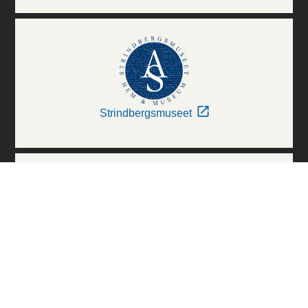
Strindbergsmuseet
Thielska Galleriet