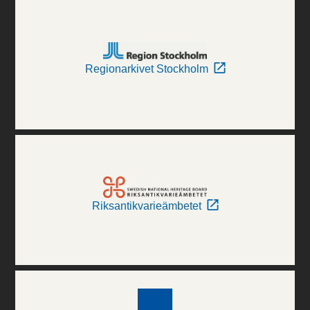
Regionarkivet Stockholm
Riksantikvarieämbetet