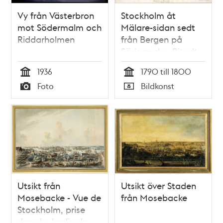
Vy från Västerbron
Stockholm åt
mot Södermalm och
Mälare-sidan sedt
Riddarholmen
från Bergen på
Södermalm. Ritadt .
. . Efter naturen af
1936
1790 till 1800
J.F. Martin
Tid
Tid
Foto
Bildkonst
Typ
Typ
Utsikt från
Utsikt över Staden
Mosebacke - Vue de
från Mosebacke
Stockholm, prise
dans le Jardin de