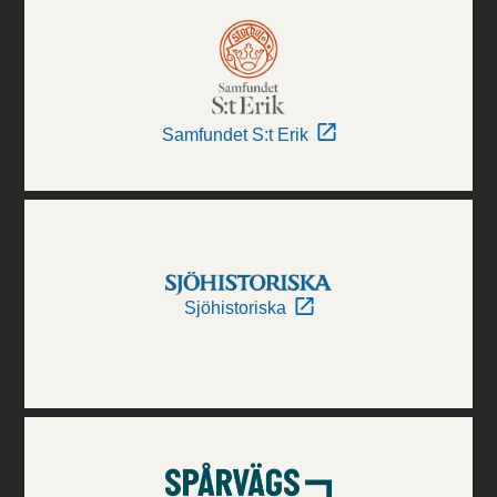
Samfundet S:t Erik
Sjöhistoriska