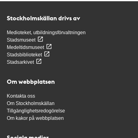
Kontakt
Stockholmskällan
Stockholmskällan drivs av
Medioteket, utbildningsförvaltningen
Stadsmuseet
Medeltidsmuseet
Stadsbiblioteket
Stadsarkivet
Om webbplatsen
Kontakta oss
Om Stockholmskällan
Tillgänglighetsredogörelse
Om kakor på webbplatsen
Sociala medier