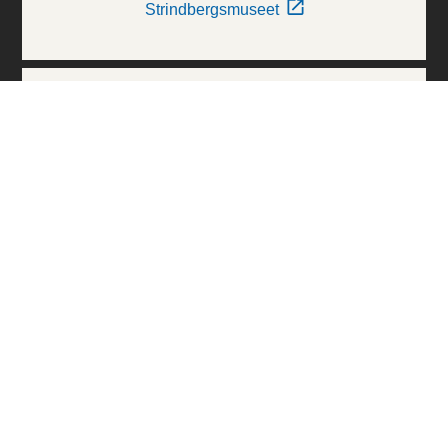
Strindbergsmuseet
Thielska Galleriet
Världskulturmuseerna