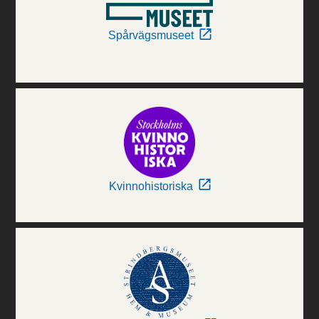
Spårvägsmuseet
Kvinnohistoriska