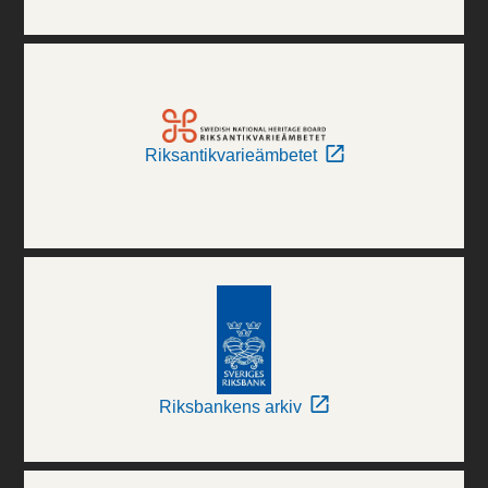
Riksantikvarieämbetet
Riksbankens arkiv