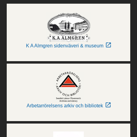
K A Almgren sidenväveri & museum
Arbetarrörelsens arkiv och bibliotek