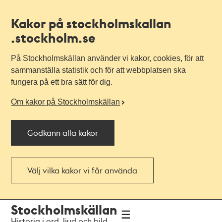
Kakor på stockholmskallan
.stockholm.se
På Stockholmskällan använder vi kakor, cookies, för att
sammanställa statistik och för att webbplatsen ska
fungera på ett bra sätt för dig.
Om kakor på Stockholmskällan
Godkänn alla kakor
Välj vilka kakor vi får använda
Till
Till
Stockholmskällan
navigationen
huvudinnehållet
Historia i ord, ljud och bild