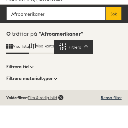
Sök
Fritextsök
Sök
Sökresultat
0
träffar på
Afroamerikaner
Visa karta
Visa lista
Filtrera
Filtrera
Filtrera tid
Filtrera materialtyper
Visningsläge
Totalt
Valda filter:
Film & rörlig bild
Rensa filter
0
träffar
Lista
Karta