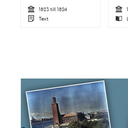
1823 till 1824
Tid
Tid
Text
Typ
Typ