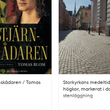
nskådaren / Tomas
Storkyrkans medelti
högkor, markerat i 
stenläggning