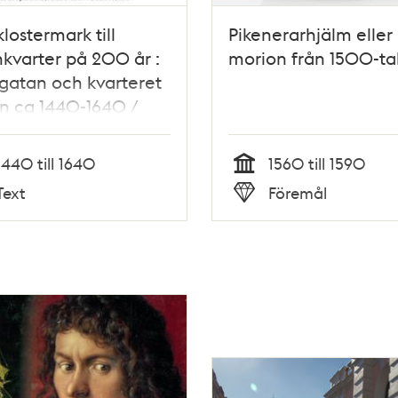
klostermark till
Pikenerarhjälm eller
varter på 200 år :
morion från 1500-tal
gatan och kvarteret
n ca 1440-1640 /
l Carlsson & John
nd ; med bidrag av
1440 till 1640
1560 till 1590
s Hjulhammar ...
Tid
Text
Föremål
Typ