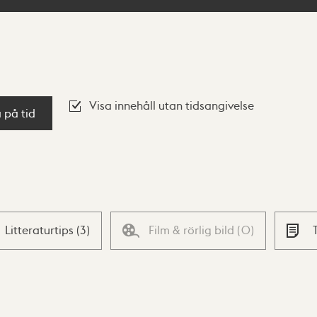
Visa innehåll utan tidsangivelse
a på tid
Litteraturtips
(
3
)
Film & rörlig bild
(
0
)