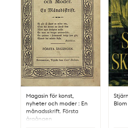
Magasin för konst,
Stjär
nyheter och moder : En
Blom
månadsskrift. Första
årgången