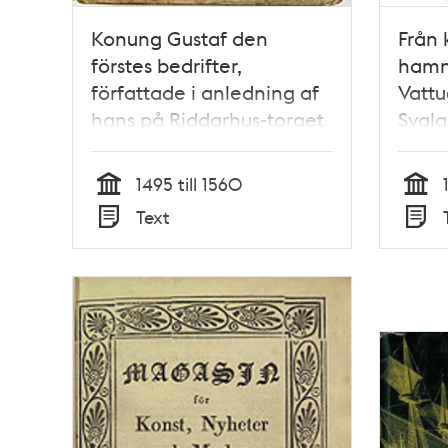
Konung Gustaf den
Från 
förstes bedrifter,
hamnk
författade i anledning af
Vattu
hans på Riddarhus-torget
Svala
i Stockholm upresta bild,
Miché
1774 / Jonas Hallström
Hedlu
1495 till 1560
Marcu
Tid
Tid
Text
Typ
Typ