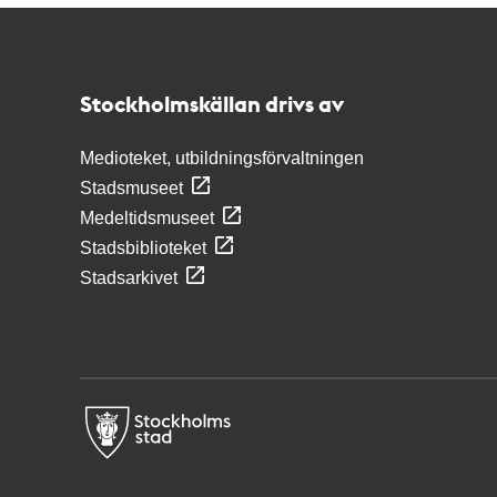
Kontakt
Stockholmskällan
Stockholmskällan drivs av
Medioteket, utbildningsförvaltningen
Stadsmuseet
Medeltidsmuseet
Stadsbiblioteket
Stadsarkivet