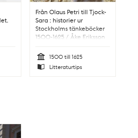
Från Olaus Petri till Tjock-
et.
Sara : historier ur
Stockholms tänkeböcker
1500-1625 / Åke Eriksson
1500 till 1625
Tid
Litteraturtips
Typ