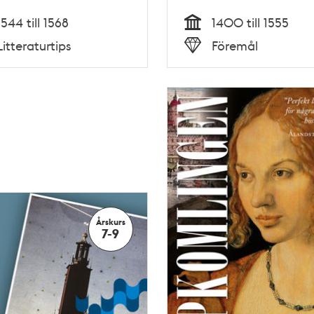
1544 till 1568
1400 till 1555
Tid
Litteraturtips
Föremål
Typ
Årskurs
7-9