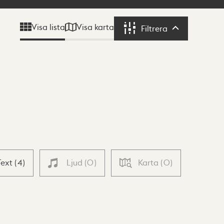
Visa karta
Visa lista
Filtrera
Filtrera
Text
(
4
)
Ljud
(
0
)
Karta
(
0
)