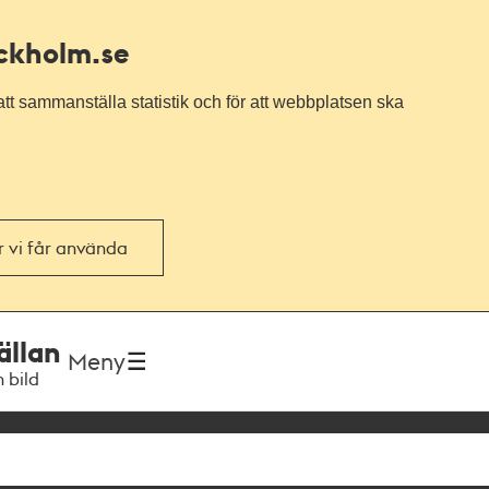
ockholm.se
tt sammanställa statistik och för att webbplatsen ska
or vi får använda
ällan
Meny
h bild