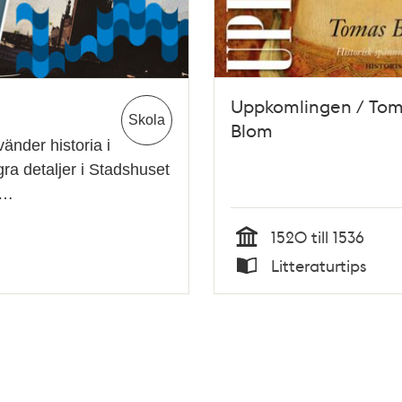
Uppkomlingen / To
Skola
Blom
änder historia i
ågra detaljer i Stadshuset
e…
1520 till 1536
Tid
Litteraturtips
Typ