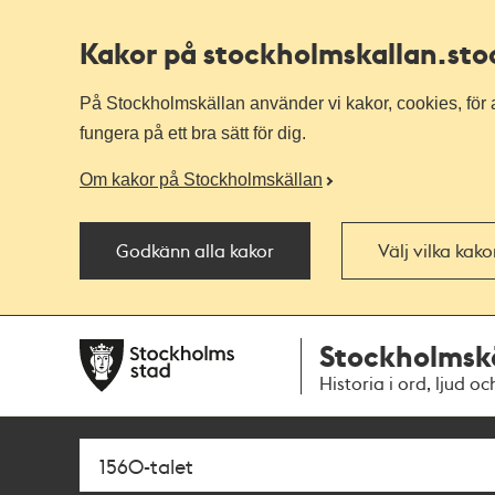
Kakor på stockholmskallan
.st
På Stockholmskällan använder vi kakor, cookies, för a
fungera på ett bra sätt för dig.
Om kakor på Stockholmskällan
Godkänn alla kakor
Välj vilka kak
Till
Till
Stockholmsk
navigationen
huvudinnehållet
Historia i ord, ljud oc
Sök
Fritextsök