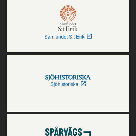
Samfundet S:t Erik
Sjöhistoriska