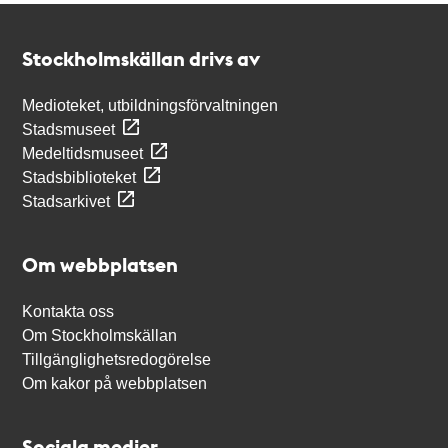
Kontakt
Stockholmskällan
Stockholmskällan drivs av
Medioteket, utbildningsförvaltningen
Stadsmuseet
Medeltidsmuseet
Stadsbiblioteket
Stadsarkivet
Om webbplatsen
Kontakta oss
Om Stockholmskällan
Tillgänglighetsredogörelse
Om kakor på webbplatsen
Sociala medier