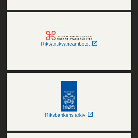
Riksantikvarieämbetet
Riksbankens arkiv