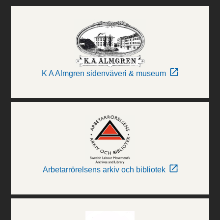
K A Almgren sidenväveri & museum
Arbetarrörelsens arkiv och bibliotek