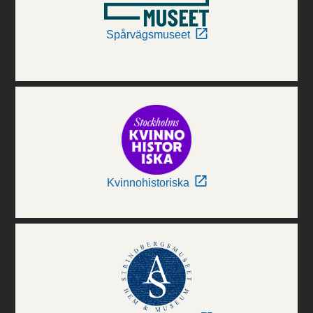
Spårvägsmuseet
Kvinnohistoriska