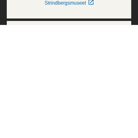
Strindbergsmuseet
Thielska Galleriet
Världskulturmuseerna