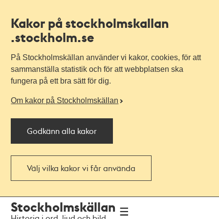
Kakor på stockholmskallan
.stockholm.se
På Stockholmskällan använder vi kakor, cookies, för att
sammanställa statistik och för att webbplatsen ska
fungera på ett bra sätt för dig.
Om kakor på Stockholmskällan
Godkänn alla kakor
Välj vilka kakor vi får använda
Till
Till
Stockholmskällan
navigationen
huvudinnehållet
Historia i ord, ljud och bild