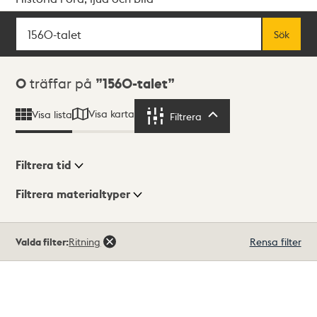
Sök
Fritextsök
Sök
Sökresultat
0
träffar på
1560-talet
Visa karta
Visa lista
Filtrera
Filtrera
Filtrera tid
Filtrera materialtyper
Visningsläge
Totalt
Valda filter:
Ritning
Rensa filter
0
träffar
Lista
Karta