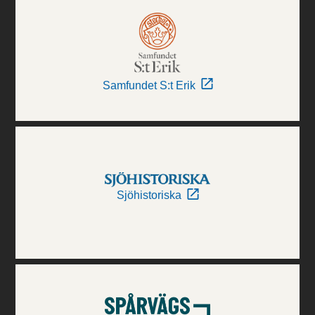
Samfundet S:t Erik
Sjöhistoriska