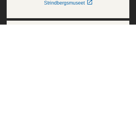
Strindbergsmuseet
Thielska Galleriet
Världskulturmuseerna