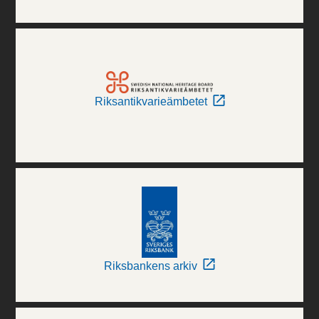
Riksantikvarieämbetet
Riksbankens arkiv