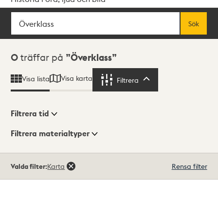
Sök
Fritextsök
Sök
Sökresultat
0
träffar på
Överklass
Visa karta
Visa lista
Filtrera
Filtrera
Filtrera tid
Filtrera materialtyper
Visningsläge
Totalt
Valda filter:
Karta
Rensa filter
0
träffar
Lista
Karta