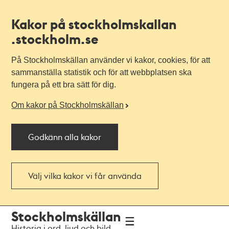
Kakor på stockholmskallan
.stockholm.se
På Stockholmskällan använder vi kakor, cookies, för att
sammanställa statistik och för att webbplatsen ska
fungera på ett bra sätt för dig.
Om kakor på Stockholmskällan
Godkänn alla kakor
Välj vilka kakor vi får använda
Till
Till
Stockholmskällan
navigationen
huvudinnehållet
Historia i ord, ljud och bild