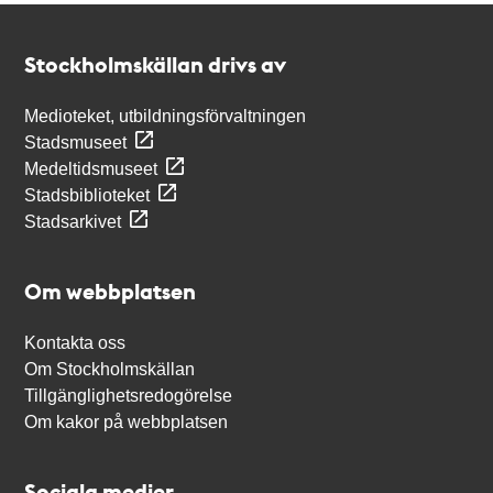
Kontakt
Stockholmskällan
Stockholmskällan drivs av
Medioteket, utbildningsförvaltningen
Stadsmuseet
Medeltidsmuseet
Stadsbiblioteket
Stadsarkivet
Om webbplatsen
Kontakta oss
Om Stockholmskällan
Tillgänglighetsredogörelse
Om kakor på webbplatsen
Sociala medier