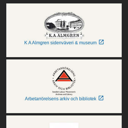
K A Almgren sidenväveri & museum
Arbetarrörelsens arkiv och bibliotek