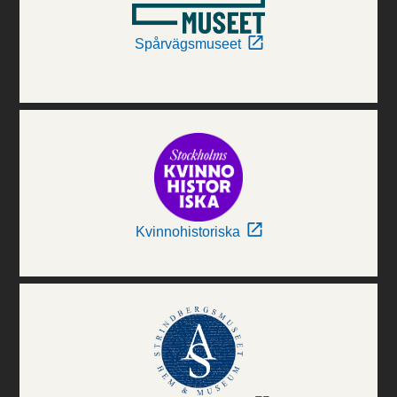
Spårvägsmuseet
Kvinnohistoriska