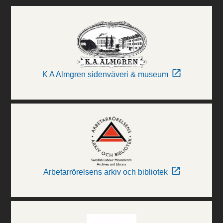
K A Almgren sidenväveri & museum
Arbetarrörelsens arkiv och bibliotek