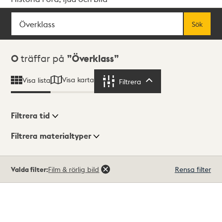
Sök
Fritextsök
Sök
Sökresultat
0
träffar på
Överklass
Visa karta
Visa lista
Filtrera
Filtrera
Filtrera tid
Filtrera materialtyper
Visningsläge
Totalt
Valda filter:
Film & rörlig bild
Rensa filter
0
träffar
Lista
Karta