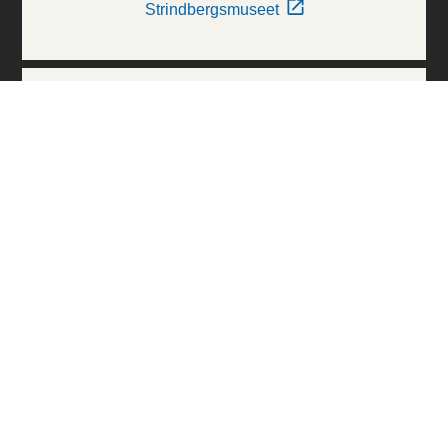
Strindbergsmuseet
Thielska Galleriet
Världskulturmuseerna