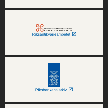
Riksantikvarieämbetet
Riksbankens arkiv