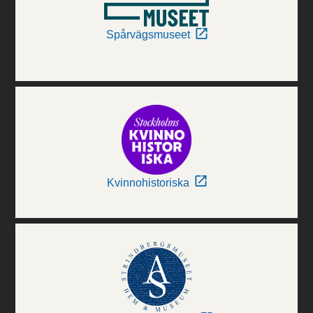
Spårvägsmuseet
Kvinnohistoriska