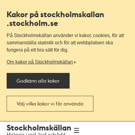
Kakor på stockholmskallan
.stockholm.se
På Stockholmskällan använder vi kakor, cookies, för att
sammanställa statistik och för att webbplatsen ska
fungera på ett bra sätt för dig.
Om kakor på Stockholmskällan
Godkänn alla kakor
Välj vilka kakor vi får använda
Till
Till
Stockholmskällan
navigationen
huvudinnehållet
Historia i ord, ljud och bild