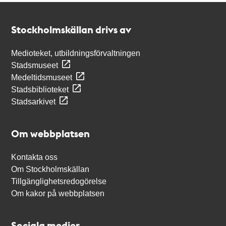
Kontakt
Stockholmskällan
Stockholmskällan drivs av
Medioteket, utbildningsförvaltningen
Stadsmuseet
Medeltidsmuseet
Stadsbiblioteket
Stadsarkivet
Om webbplatsen
Kontakta oss
Om Stockholmskällan
Tillgänglighetsredogörelse
Om kakor på webbplatsen
Sociala medier