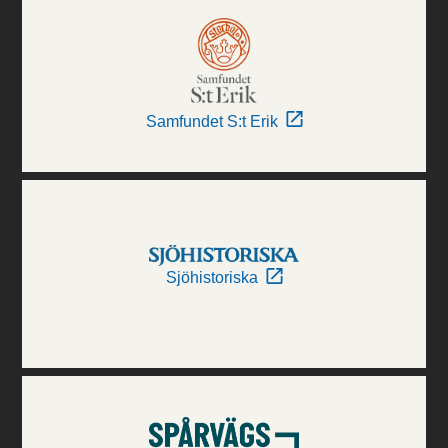
Samfundet S:t Erik
Sjöhistoriska