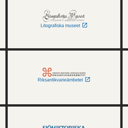
Litografiska museet
Riksantikvarieämbetet