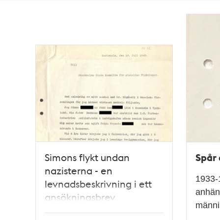
Totalt
2
träffar
Spår 
Simons flykt undan
nazisterna - en
1933-1
levnadsbeskrivning i ett
anhäng
ansökningsbrev
männi