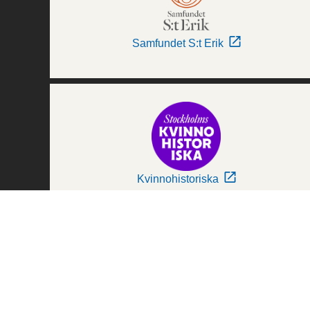
Samfundet S:t Erik
Kvinnohistoriska
Världskulturmuseerna