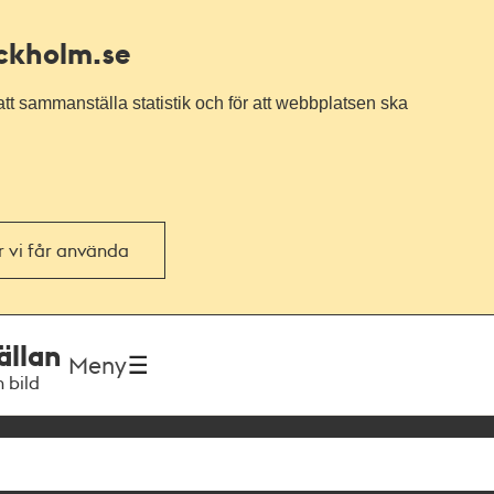
ockholm.se
tt sammanställa statistik och för att webbplatsen ska
or vi får använda
ällan
Meny
h bild