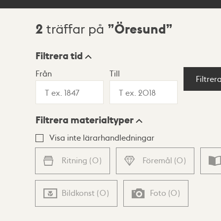
2
Öresund
träffar på
Sökresultat
Filtrera tid
Från
Till
Visningsläge
Filtrer
Filtrera materialtyper
Lista
Karta
Visa inte lärarhandledningar
Ritning
(
0
)
Föremål
(
0
)
Bildkonst
(
0
)
Foto
(
0
)