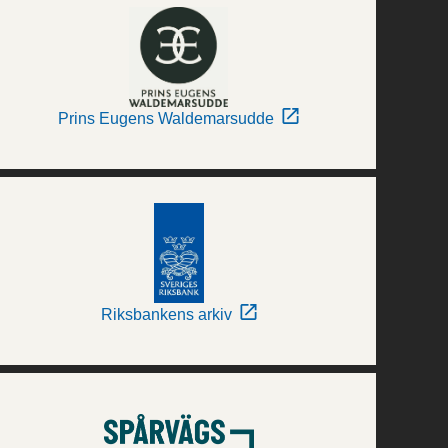
Prins Eugens Waldemarsudde
Riksbankens arkiv