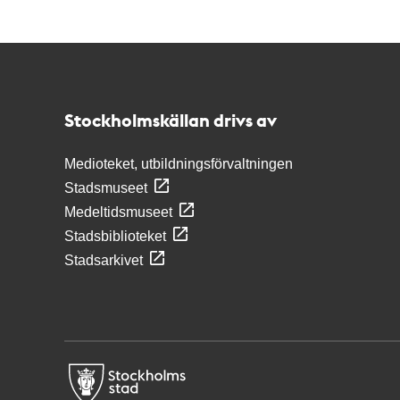
Kontakt
Stockholmskällan
Stockholmskällan drivs av
Medioteket, utbildningsförvaltningen
Stadsmuseet
Medeltidsmuseet
Stadsbiblioteket
Stadsarkivet