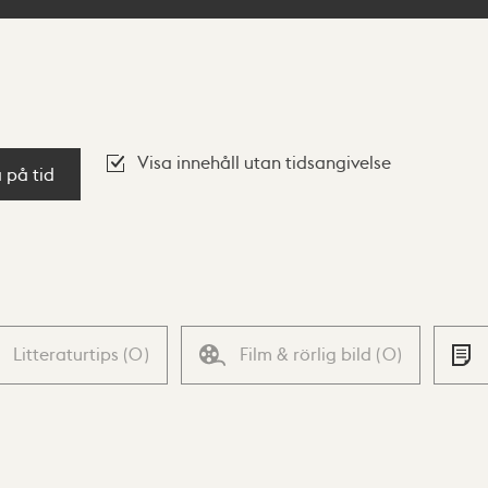
Visa innehåll utan tidsangivelse
a på tid
Litteraturtips
(
0
)
Film & rörlig bild
(
0
)