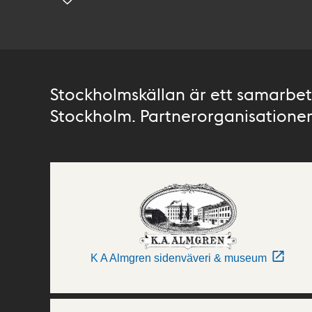
Stockholmskällan är ett samarbete
Stockholm. Partnerorganisationer 
K A Almgren sidenväveri & museum