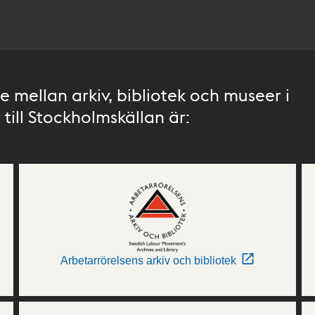
 mellan arkiv, bibliotek och museer i
till Stockholmskällan är:
Arbetarrörelsens arkiv och bibliotek