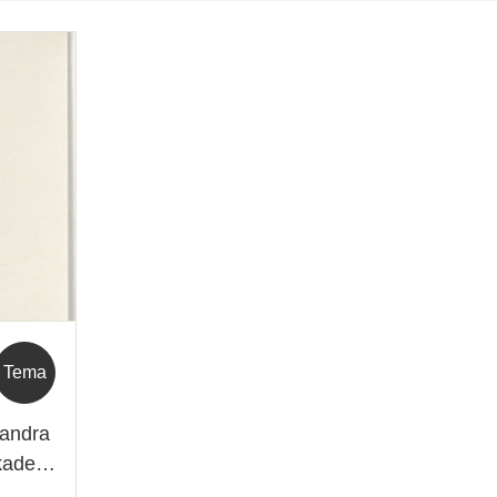
Tema
 andra
ökade…