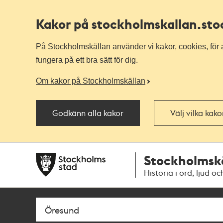
Kakor på stockholmskallan
.st
På Stockholmskällan använder vi kakor, cookies, för a
fungera på ett bra sätt för dig.
Om kakor på Stockholmskällan
Godkänn alla kakor
Välj vilka kak
Till
Till
Stockholmsk
navigationen
huvudinnehållet
Historia i ord, ljud oc
Sök
Fritextsök