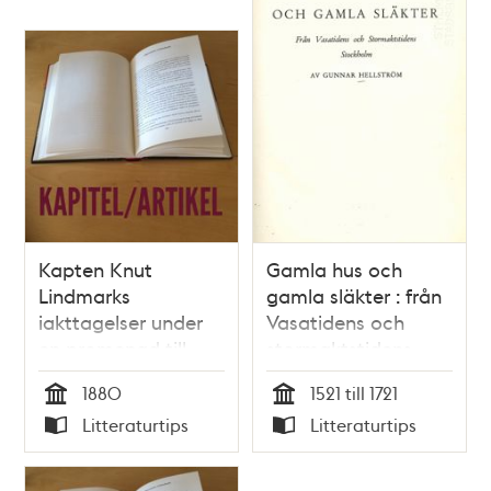
Kapten Knut
Gamla hus och
Lindmarks
gamla släkter : från
iakttagelser under
Vasatidens och
en promenad till
stormaktstidens
Mosebacke 1880
Stockholm / Gunnar
1880
1521 till 1721
Hellström
Tid
Tid
Litteraturtips
Litteraturtips
Typ
Typ