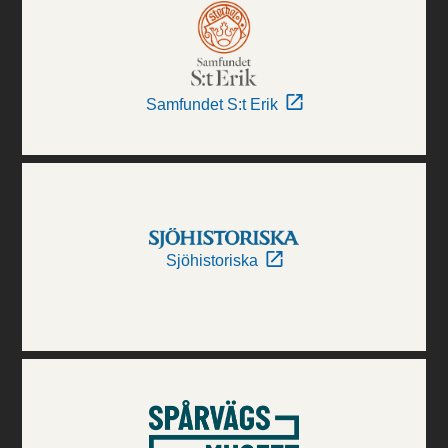
Samfundet S:t Erik
Sjöhistoriska