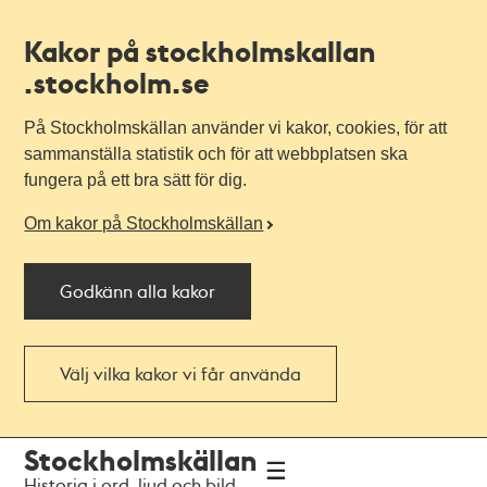
Kakor på stockholmskallan
.stockholm.se
På Stockholmskällan använder vi kakor, cookies, för att
sammanställa statistik och för att webbplatsen ska
fungera på ett bra sätt för dig.
Om kakor på Stockholmskällan
Godkänn alla kakor
Välj vilka kakor vi får använda
Till
Till
Stockholmskällan
navigationen
huvudinnehållet
Historia i ord, ljud och bild