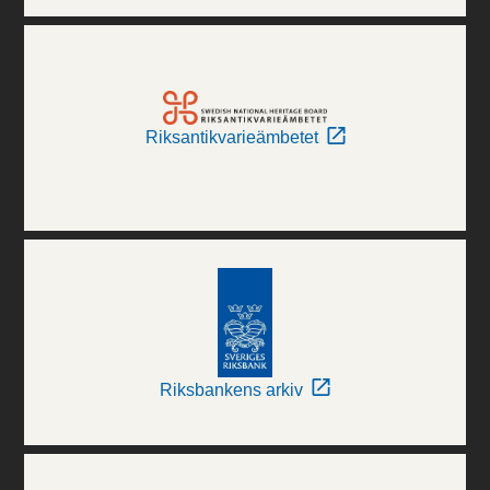
Riksantikvarieämbetet
Riksbankens arkiv