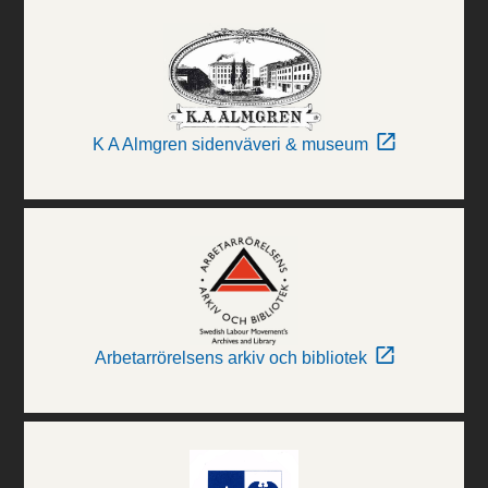
K A Almgren sidenväveri & museum
Arbetarrörelsens arkiv och bibliotek