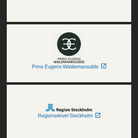
Prins Eugens Waldemarsudde
Regionarkivet Stockholm