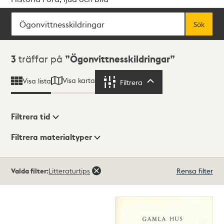
Sök
Fritextsök
Sök
Sökresultat
3
träffar på
Ögonvittnesskildringar
Visa karta
Visa lista
Filtrera
Filtrera
Filtrera tid
Filtrera materialtyper
Visningsläge
Totalt
Valda filter:
Litteraturtips
Rensa filter
3
träffar
Lista
Karta