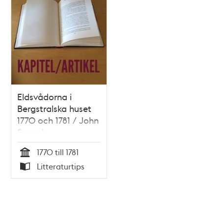
Eldsvådorna i
Bergstralska huset
1770 och 1781 / John
Swensk
1770 till 1781
Tid
Litteraturtips
Typ