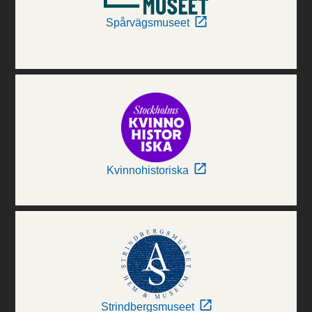
Spårvägsmuseet
Kvinnohistoriska
Strindbergsmuseet